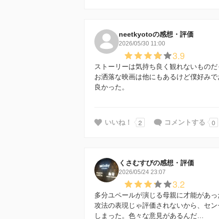
neetkyotoの感想・評価
2026/05/30 11:00
3.9
ストーリーは気持ち良く観れないものだ
お洒落な映画は他にもあるけど僕好みで
良かった。
2
0
いいね！
コメントする
くさむすびの感想・評価
2026/05/24 23:07
3.2
多分ユペールが演じる母親に才能があっ
攻法の表現じゃ評価されないから、セン
しまった。色々な意見があるんだ…