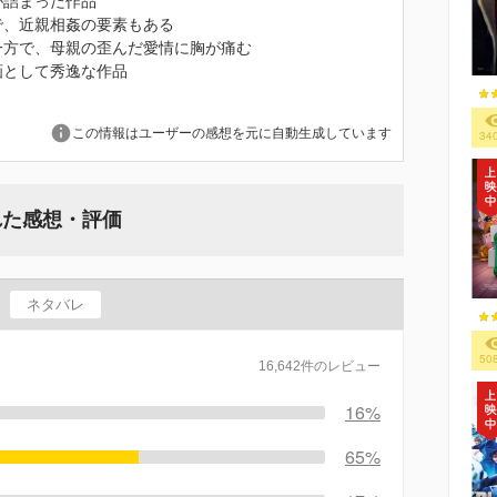
が詰まった作品
で、近親相姦の要素もある
一方で、母親の歪んだ愛情に胸が痛む
画として秀逸な作品
この情報はユーザーの感想を元に自動生成しています
34
れた感想・評価
ネタバレ
50
16,642件のレビュー
16%
65%