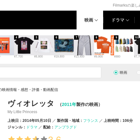
Filmarksの楽
映画
ドラマ
4
5
6
7
8
9
10
0
¥7,700
¥8,800
¥19,800
¥15,400
¥9,900
¥880
¥7,7
映画
の映画情報・感想・評価・動画配信
ヴィオレッタ
（
2011年
製作の映画）
My Little Princess
上映日：2014年05月10日
製作国・地域：
フランス
上映時間：106分
ジャンル：
ドラマ
配給：
アンプラグド
3.6