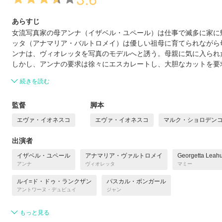
あらすじ
女流写真家の母アンナ（イザベル・ユペール）は仕事で滅多に家に
ッタ（アナマリア・バルトロメイ）は優しい祖母に育てられながら
ンナは、ヴィオレッタを写真のモデルへと誘う。母親に気に入られ
しかし、アンナの要求は徐々にエスカレートし、大胆なカットを要
続きを読む
監督
脚本
エヴァ・イオネスコ
エヴァ・イオネスコ
マルク・ショロデン
出演者
イザベル・ユペール
アナマリア・ヴァルトロメイ
Georgetta Leah
アンナ
ヴィオレッタ
マミー
ルイ=ド・ドゥ・ランクザン
パスカル・ボンガール
アントワーヌ・デュピュイ
ジャン
もっと見る