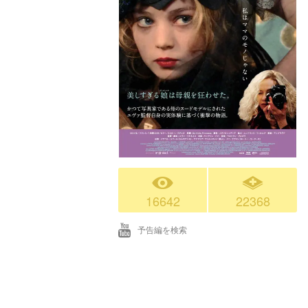
16642
22368
予告編を検索