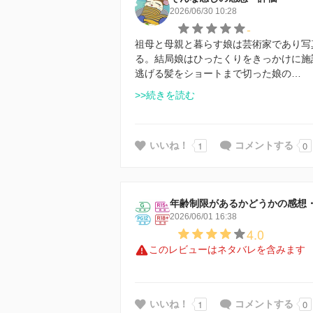
2026/06/30 10:28
-
祖母と母親と暮らす娘は芸術家であり写
る。結局娘はひったくりをきっかけに施
逃げる髪をショートまで切った娘の…
>>続きを読む
1
0
いいね！
コメントする
年齢制限があるかどうかの感想
2026/06/01 16:38
4.0
このレビューはネタバレを含みます
1
0
いいね！
コメントする