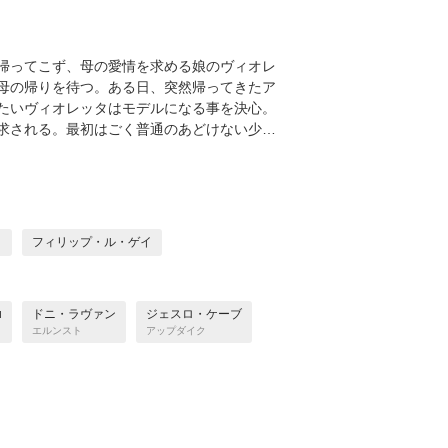
帰ってこず、母の愛情を求める娘のヴィオレ
母の帰りを待つ。ある日、突然帰ってきたア
たいヴィオレッタはモデルになる事を決心。
求される。最初はごく普通のあどけない少…
コ
フィリップ・ル・ゲイ
u
ドニ・ラヴァン
ジェスロ・ケーブ
エルンスト
アップダイク