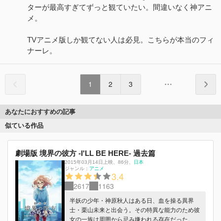
ターが最高すぎてずっと観ていたい。間違いなく神アニ
メ。
TVアニメ版しか観てない人は必見。こちらが本当のフィ
ナーレ。
1
2
3
あなたにおすすめの記事
似ている作品
劇場版 境界の彼方 -I'LL BE HERE- 過去篇
2015年03月14日上映
、
86分
、
日本
ジャンル：
アニメ
3.4
2617
1163
半妖の少年・神原秋人はある日、血を操る異界
士・栗山未来と出会う。その特異な能力のため彼
女の一族は周囲から忌み嫌われる存在だった。妖