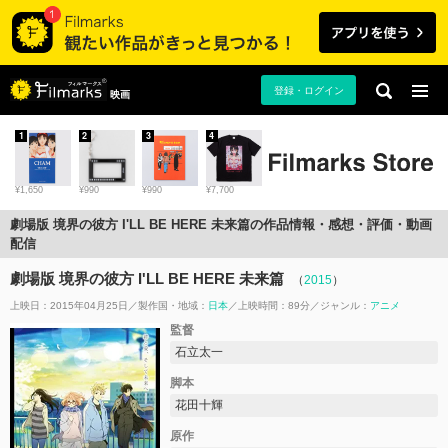
登録・ログイン
映画
1
2
3
4
¥1,650
¥990
¥990
¥7,700
劇場版 境界の彼方 I'LL BE HERE 未来篇の作品情報・感想・評価・動画
配信
劇場版 境界の彼方 I'LL BE HERE 未来篇
（
2015
）
上映日：2015年04月25日
製作国・地域：
日本
上映時間：89分
ジャンル：
アニメ
監督
石立太一
脚本
花田十輝
原作