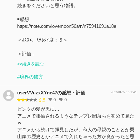
続きをくださいと思う物語。
◾️感想
https://note.com/lovemoon56a/n/n75941691a18e
＜ｵｽｽﾒ、ﾐﾃﾎｼｲ度：５＞
＜評価…
>>続きを読む
#境界の彼方
userVVuzxXYne47の感想・評価
2025/07/25 21:41
0
0
2.5
ピンクの髪が黒に…
アニメで揶揄されるようなテンプレ闇落ちを初めて見た
ｗ
アニメから続けて拝見したが、秋人の母親のこととか栗
山家の歴史とかアニメで入れちゃった方が良かったと思