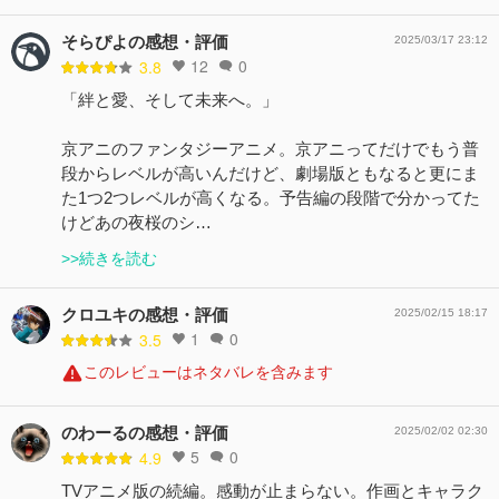
そらぴよの感想・評価
2025/03/17 23:12
12
0
3.8
「絆と愛、そして未来へ。」
京アニのファンタジーアニメ。京アニってだけでもう普
段からレベルが高いんだけど、劇場版ともなると更にま
た1つ2つレベルが高くなる。予告編の段階で分かってた
けどあの夜桜のシ…
>>続きを読む
クロユキの感想・評価
2025/02/15 18:17
1
0
3.5
このレビューはネタバレを含みます
のわーるの感想・評価
2025/02/02 02:30
5
0
4.9
TVアニメ版の続編。感動が止まらない。作画とキャラク