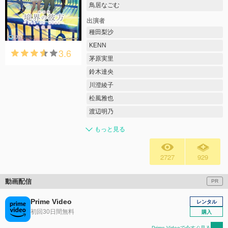
鳥居なごむ
出演者
種田梨沙
KENN
3.6
茅原実里
鈴木達央
川澄綾子
松風雅也
渡辺明乃
もっと見る
2727
929
動画配信
PR
Prime Video
レンタル
初回30日間無料
購入
Prime Videoで今すぐ見る