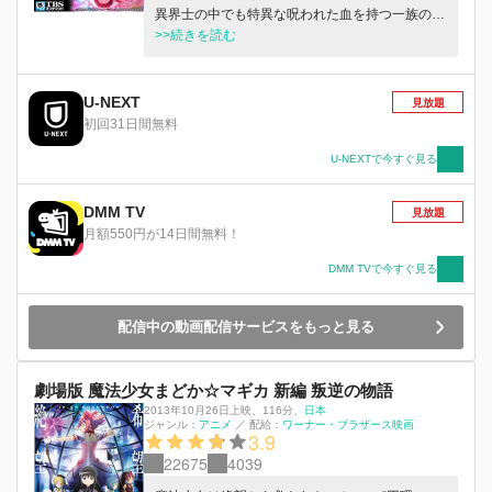
異界士の中でも特異な呪われた血を持つ一族の最
後の生き残りだった。だが、ひとり生き残った少
>>続きを読む
女と半妖の少年が出会ったとき、世界が一変す
る。
U-NEXT
見放題
初回31日間無料
U-NEXTで今すぐ見る
DMM TV
見放題
月額550円が14日間無料！
DMM TVで今すぐ見る
配信中の動画配信サービスをもっと見る
劇場版 魔法少女まどか☆マギカ 新編 叛逆の物語
2013年10月26日上映
、
116分
、
日本
ジャンル：
アニメ
／
配給：
ワーナー・ブラザース映画
3.9
22675
4039