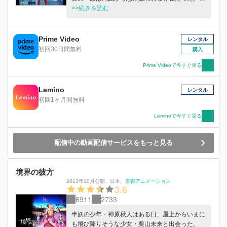
夢の討伐を生業とする未来は、秋人の退治に乗り
>>続きを読む
出す。しかし、やがて二人は次第に惹かれ合って
いき…。
Prime Video
レンタル
初回30日間無料
購入
Prime Videoで今すぐ見る
Lemino
レンタル
初回1ヶ月間無料
Leminoで今すぐ見る
配信中の動画配信サービスをもっと見る
境界の彼方
2013年10月公開
、
日本
、
京都アニメーション
3.6
6911
2733
半妖の少年・神原秋人はある日、屋上からいまに
も飛び降りそうな少女・栗山未来と出会った。