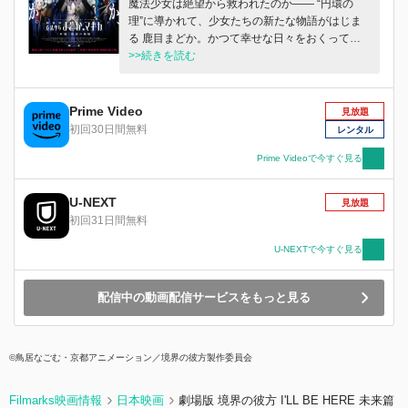
魔法少女は絶望から救われたのか―― “円環の
理”に導かれて、少女たちの新たな物語がはじま
る 鹿目まどか。かつて幸せな日々をおくってい
た平凡な一人の少女が、 その身を賭してすべて
>>続きを読む
の魔法少女たちを残酷な運命の連鎖から解き放っ
た。 まどかへの想いを果たせぬままに取り残さ
れた魔法少女・睦美ほむらは、彼女の残した世界
Prime Video
見放題
でひとり戦い続ける。 「懐かしいあの笑顔と再
初回30日間無料
レンタル
びめぐり合うことを夢見て――」 テレビシリー
ズをベースに製作された『劇場版 魔法少女まど
Prime Videoで今すぐ見る
か☆マギカ［前編／後編］』を経て、満を持して
送り出される『［新編］叛逆の物語』。 総監
U-NEXT
見放題
督・新房昭之、脚本・虚淵玄（ニトロプラス）、
初回31日間無料
キャラクター原案・蒼樹うめ、アニメーション制
作スタジオ・シャフト。 そして彼らを中心に多
U-NEXTで今すぐ見る
くのメインスタッフが再集結。 脚本・作画、全
てが完全新作。 鹿目まどかは世界を変えた。 そ
配信中の動画配信サービスをもっと見る
の後の世界で、魔法少女が見るのは、 希望か、
絶望か。
©鳥居なごむ・京都アニメーション／境界の彼方製作委員会
Filmarks映画情報
日本映画
劇場版 境界の彼方 I'LL BE HERE 未来篇