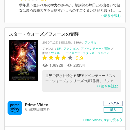
学年最下位レベルの学力のさやか。塾講師の坪田との出会いで彼
女は慶応義塾大学を目指すが… ものすごく良い話だと思うし、…
>>続きを読む
スター・ウォーズ／フォースの覚醒
2015年12月18日上映
136分
アメリカ
ジャンル：
SF
アクション
アドベンチャー・冒険
／
配給：
ウォルト・ディズニー・スタジオ・ジャパン
3.9
136928
28334
世界で愛され続けるSFアドベンチャー「スタ
ー・ウォーズ」シリーズの第7作目。『ジェ…
>>続きを読む
レンタル
Prime Video
初回30日間無料
購入
Prime Videoで今すぐ見る