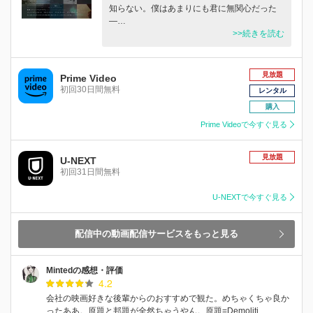
知らない。僕はあまりにも君に無関心だった
―…
>>続きを読む
見放題
Prime Video
初回30日間無料
レンタル
購入
Prime Videoで今すぐ見る
見放題
U-NEXT
初回31日間無料
U-NEXTで今すぐ見る
配信中の動画配信サービスをもっと見る
Mintedの感想・評価
4.2
会社の映画好きな後輩からのおすすめで観た。めちゃくちゃ良か
ったああ。原題と邦題が全然ちゃうやん。原題=Demoliti…