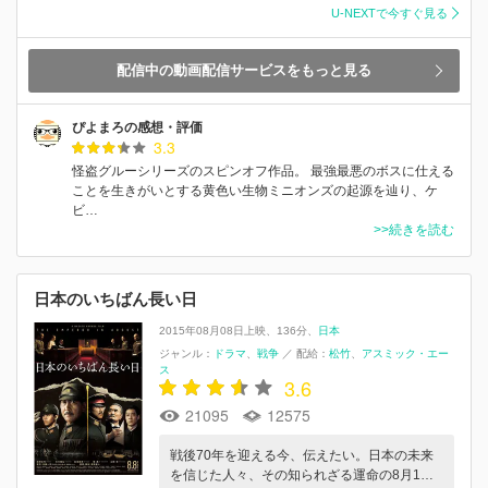
U-NEXTで今すぐ見る
配信中の動画配信サービスをもっと見る
ぴよまろの感想・評価
3.3
怪盗グルーシリーズのスピンオフ作品。 最強最悪のボスに仕える
ことを生きがいとする黄色い生物ミニオンズの起源を辿り、ケ
ビ…
>>続きを読む
日本のいちばん長い日
2015年08月08日上映
136分
日本
ジャンル：
ドラマ
戦争
／
配給：
松竹
アスミック・エー
ス
3.6
21095
12575
戦後70年を迎える今、伝えたい。日本の未来
を信じた人々、その知られざる運命の8月1…