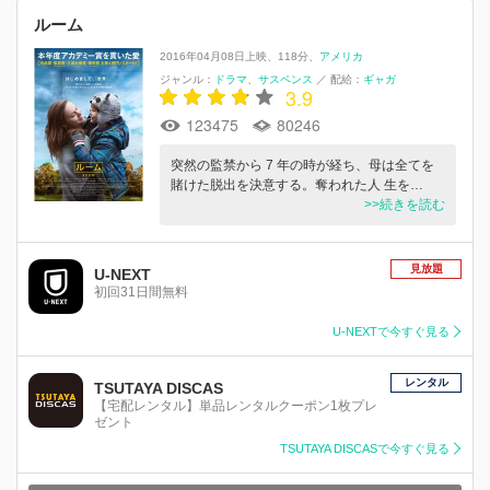
ルーム
2016年04月08日上映
118分
アメリカ
ジャンル：
ドラマ
サスペンス
／
配給：
ギャガ
3.9
123475
80246
突然の監禁から 7 年の時が経ち、母は全てを
賭けた脱出を決意する。奪われた人 生を…
>>続きを読む
見放題
U-NEXT
初回31日間無料
U-NEXTで今すぐ見る
レンタル
TSUTAYA DISCAS
【宅配レンタル】単品レンタルクーポン1枚プレ
ゼント
TSUTAYA DISCASで今すぐ見る