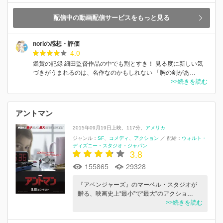
配信中の動画配信サービスをもっと見る
noriの感想・評価
4.0
鑑賞の記録 細田監督作品の中でも割とすき！ 見る度に新しい気
づきがうまれるのは、名作なのかもしれない 「胸の剣があ…
>>続きを読む
アントマン
2015年09月19日上映
117分
アメリカ
ジャンル：
SF
コメディ
アクション
／
配給：
ウォルト・
ディズニー・スタジオ・ジャパン
3.8
155865
29328
『アベンジャーズ』のマーベル・スタジオが
贈る、映画史上“最小”で“最大”のアクショ…
>>続きを読む