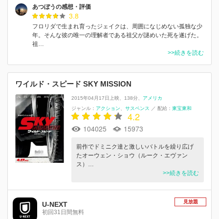
あつぼうの感想・評価
3.8
フロリダで生まれ育ったジェイクは、周囲になじめない孤独な少
年。そんな彼の唯一の理解者である祖父が謎めいた死を遂げた。
祖…
>>続きを読む
ワイルド・スピード SKY MISSION
2015年04月17日上映
138分
アメリカ
ジャンル：
アクション
サスペンス
／
配給：
東宝東和
4.2
104025
15973
前作でドミニク達と激しいバトルを繰り広げ
たオーウェン・ショウ（ルーク・エヴァン
ス）…
>>続きを読む
見放題
U-NEXT
初回31日間無料