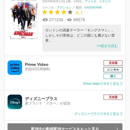
2015年09月11日上映
129分
アメリカ
イギリス
ジャンル：
アクション
／
配給：
KADOKAWA
4.1
271236
88578
ロンドンの高級テーラー「キングスマン」。
しかしその実体は、どこの国にも属さない世
界…
>>続きを読む
見放題
Prime Video
初回30日間無料
レンタル
購入
Prime Videoで今すぐ見る
見放題
ディズニープラス
新ブランド「スター」が追加
ディズニープラスで今すぐ見る
配信中の動画配信サービスをもっと見る