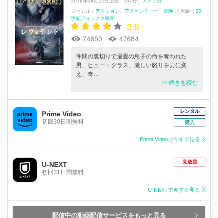
2016年04月22日上映
157分
アメリカ
ジャンル：
アクション
アドベンチャー・冒険
／
配給：
20
世紀フォックス映画
3.8
74850
47684
仲間の裏切りで最愛の息子の命を奪われた
男、ヒュー・グラス。激しい怒りを力に変
え、奇…
>>続きを読む
レンタル
Prime Video
初回30日間無料
購入
Prime Videoで今すぐ見る
見放題
U-NEXT
初回31日間無料
U-NEXTで今すぐ見る
配信中の動画配信サービスをもっと見る