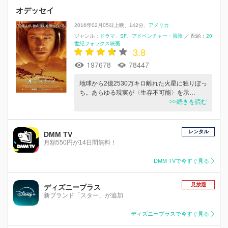
オデッセイ
2016年02月05日上映
142分
アメリカ
ジャンル：
ドラマ
SF
アドベンチャー・冒険
／
配給：
20
世紀フォックス映画
3.8
197678
78447
地球から2億2530万キロ離れた火星に独りぼっ
ち。あらゆる現実が〈生存不可能〉を示…
>>続きを読む
レンタル
DMM TV
月額550円が14日間無料！
DMM TVで今すぐ見る
見放題
ディズニープラス
新ブランド「スター」が追加
ディズニープラスで今すぐ見る