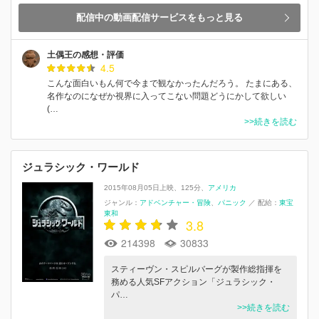
配信中の動画配信サービスをもっと見る
土偶王の感想・評価
4.5
こんな面白いもん何で今まで観なかったんだろう。 たまにある、
名作なのになぜか視界に入ってこない問題どうにかして欲しい
(…
>>続きを読む
ジュラシック・ワールド
2015年08月05日上映
125分
アメリカ
ジャンル：
アドベンチャー・冒険
パニック
／
配給：
東宝
東和
3.8
214398
30833
スティーヴン・スピルバーグが製作総指揮を
務める人気SFアクション「ジュラシック・
パ…
>>続きを読む