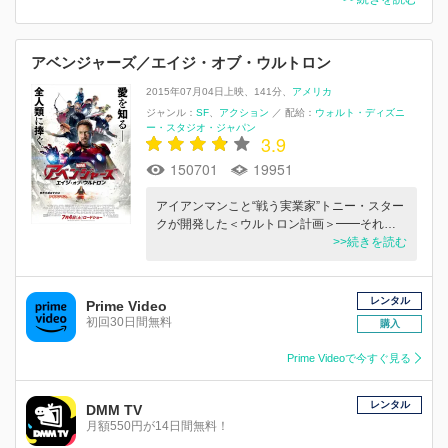
アベンジャーズ／エイジ・オブ・ウルトロン
2015年07月04日上映
141分
アメリカ
ジャンル：
SF
アクション
／
配給：
ウォルト・ディズニ
ー・スタジオ・ジャパン
3.9
150701
19951
アイアンマンこと“戦う実業家”トニー・スター
クが開発した＜ウルトロン計画＞━━それ…
>>続きを読む
レンタル
Prime Video
初回30日間無料
購入
Prime Videoで今すぐ見る
レンタル
DMM TV
月額550円が14日間無料！