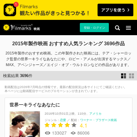
登録・ログイン
映画
2015年製作映画 おすすめ人気ランキング 3696作品
2015年製作のおすすめ映画。この年製作された映画には、テア・シャーロッ
ク監督の世界一キライなあなたにや、ロビー・アメルが出演するマックス／
MAX、アベンジャーズ／エイジ・オブ・ウルトロンなどの作品があります。
検索結果
3696
件
動画配信は2026年7月時点の情報です。最新の配信状況は各サイトにてご確認ください。
本ページには動画配信サービスのプロモーションが含まれています。
世界一キライなあなたに
2016年10月01日上映
110分
アメリカ
ジャンル：
恋愛
／
配給：
ワーナー・ブラザース映画
4.1
133027
86006