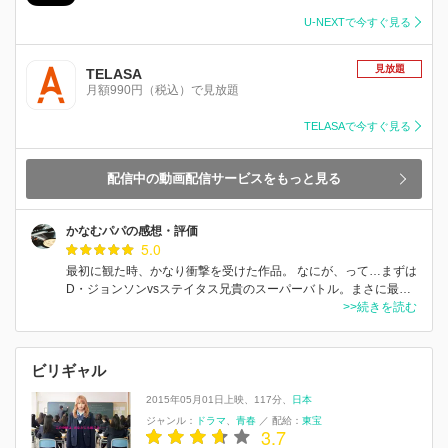
U-NEXTで今すぐ見る
見放題
TELASA
月額990円（税込）で見放題
TELASAで今すぐ見る
配信中の動画配信サービスをもっと見る
かなむパパの感想・評価
5.0
最初に観た時、かなり衝撃を受けた作品。 なにが、って…まずは
D・ジョンソンvsステイタス兄貴のスーパーバトル。まさに最…
>>続きを読む
ビリギャル
2015年05月01日上映
117分
日本
ジャンル：
ドラマ
青春
／
配給：
東宝
3.7