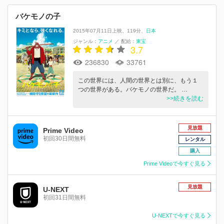
バケモノの子
2015年07月11日上映
119分
日本
ジャンル：
アニメ
／
配給：
東宝
3.7
236830
33761
この世界には、人間の世界とは別に、もう１
つの世界がある。バケモノの世界だ。 …
>>続きを読む
見放題
Prime Video
初回30日間無料
レンタル
購入
Prime Videoで今すぐ見る
見放題
U-NEXT
初回31日間無料
U-NEXTで今すぐ見る