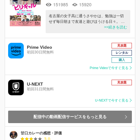
151985
15920
名古屋の女子高に通うさやかは、勉強は一切
せず毎日朝まで友達と遊びほうける日々。 …
>>続きを読む
見放題
Prime Video
初回30日間無料
レンタル
購入
Prime Videoで今すぐ見る
見放題
U-NEXT
初回31日間無料
U-NEXTで今すぐ見る
配信中の動画配信サービスをもっと見る
甘口カレーの感想・評価
3.0