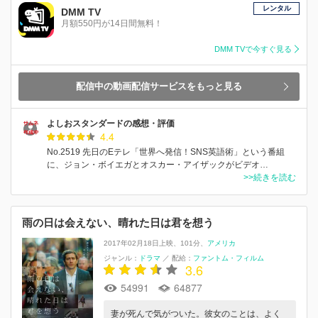
レンタル
DMM TV
月額550円が14日間無料！
DMM TVで今すぐ見る
配信中の動画配信サービスをもっと見る
よしおスタンダードの感想・評価
4.4
No.2519 先日のEテレ「世界へ発信！SNS英語術」という番組
に、ジョン・ボイエガとオスカー・アイザックがビデオ…
>>続きを読む
雨の日は会えない、晴れた日は君を想う
2017年02月18日上映
101分
アメリカ
ジャンル：
ドラマ
／
配給：
ファントム・フィルム
3.6
54991
64877
妻が死んで気がついた。彼女のことは、よく