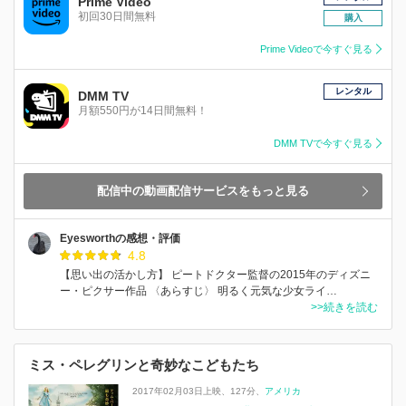
Prime Video
初回30日間無料
購入
Prime Videoで今すぐ見る
レンタル
DMM TV
月額550円が14日間無料！
DMM TVで今すぐ見る
配信中の動画配信サービスをもっと見る
Eyesworthの感想・評価
4.8
【思い出の活かし方】 ピートドクター監督の2015年のディズニ
ー・ピクサー作品 〈あらすじ〉 明るく元気な少女ライ…
>>続きを読む
ミス・ペレグリンと奇妙なこどもたち
2017年02月03日上映
127分
アメリカ