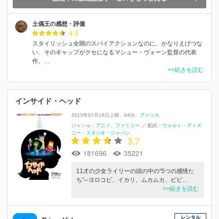
土偶王の感想・評価
4.5
スタイリッシュ全開のスパイアクションなのに、かなりえげつな
い、そのギャップがクセになるマシュー・ヴォーン監督の代表
作。…
>>続きを読む
インサイド・ヘッド
2015年07月18日上映
94分
アメリカ
ジャンル：
アニメ
ファミリー
／
配給：
ウォルト・ディズ
ニー・スタジオ・ジャパン
3.7
181696
35221
11才の少女ライリーの頭の中の“5つの感情た
ち”─ヨロコビ、イカリ、ムカムカ、ビビ…
>>続きを読む
レンタル