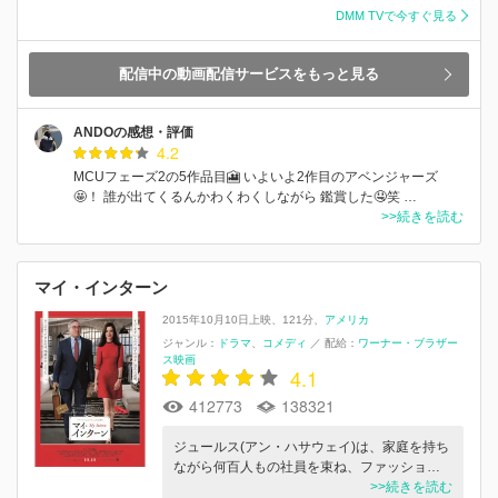
DMM TVで今すぐ見る
配信中の動画配信サービスをもっと見る
ANDOの感想・評価
4.2
MCUフェーズ2の5作品目🎦 いよいよ2作目のアベンジャーズ
🤩！ 誰が出てくるんかわくわくしながら 鑑賞した🤤笑 …
>>続きを読む
マイ・インターン
2015年10月10日上映
121分
アメリカ
ジャンル：
ドラマ
コメディ
／
配給：
ワーナー・ブラザー
ス映画
4.1
412773
138321
ジュールス(アン・ハサウェイ)は、家庭を持ち
ながら何百人もの社員を束ね、ファッショ…
>>続きを読む