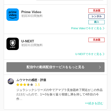
見放題
Prime Video
初回30日間無料
レンタル
購入
Prime Videoで今すぐ見る
見放題
U-NEXT
初回31日間無料
U-NEXTで今すぐ見る
配信中の動画配信サービスをもっと見る
ムウマヤの感想・評価
3.5
ジュラシックシリーズの中でアマプラ見放題終了間近がこの作品
だけだったので、1〜3を振り返り視聴し満を持して4作目の今
作…
>>続きを読む