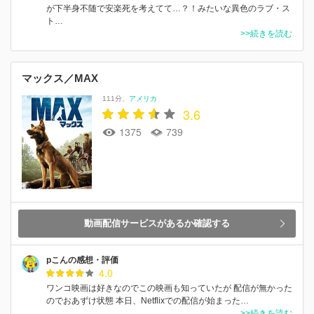
が下半身不随で安楽死を考えてて…？！みたいな異色のラブ・ス
ト…
>>続きを読む
マックス／MAX
111分
アメリカ
3.6
1375
739
動画配信サービスがあるか確認する
pこんの感想・評価
4.0
ワンコ映画は好きなのでこの映画も知っていたが 配信が無かった
のでおあずけ状態 本日、Netflixでの配信が始まった…
>>続きを読む