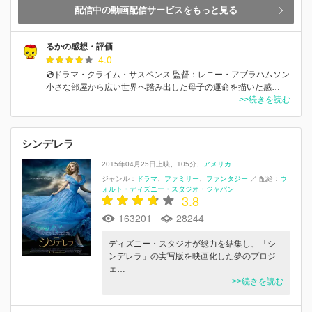
配信中の動画配信サービスをもっと見る
るかの感想・評価
4.0
💿ドラマ・クライム・サスペンス 監督：レニー・アブラハムソン
小さな部屋から広い世界へ踏み出した母子の運命を描いた感…
>>続きを読む
シンデレラ
2015年04月25日上映
105分
アメリカ
ジャンル：
ドラマ
ファミリー
ファンタジー
／
配給：
ウ
ォルト・ディズニー・スタジオ・ジャパン
3.8
163201
28244
ディズニー・スタジオが総力を結集し、「シ
ンデレラ」の実写版を映画化した夢のプロジ
ェ…
>>続きを読む