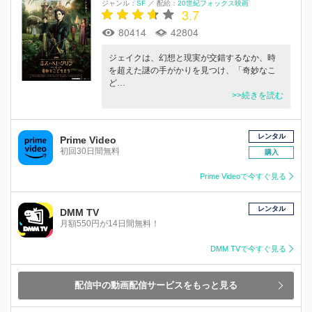
ジャンル：
SF
／
配給：
20世紀フォックス映画
3.7
80414
42804
ジェイクは、幻想と現実が交錯するなか、時
を超えた謎の手がかりを見つけ、「奇妙なこ
ど…
>>続きを読む
レンタル
Prime Video
初回30日間無料
購入
Prime Videoで今すぐ見る
レンタル
DMM TV
月額550円が14日間無料！
DMM TVで今すぐ見る
配信中の動画配信サービスをもっと見る