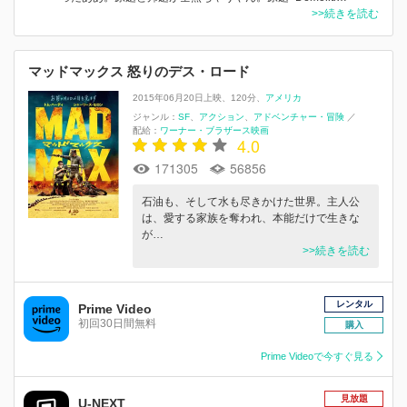
>>続きを読む
マッドマックス 怒りのデス・ロード
2015年06月20日上映
120分
アメリカ
ジャンル：
SF
アクション
アドベンチャー・冒険
／
配給：
ワーナー・ブラザース映画
4.0
171305
56856
石油も、そして水も尽きかけた世界。主人公
は、愛する家族を奪われ、本能だけで生きな
が…
>>続きを読む
レンタル
Prime Video
初回30日間無料
購入
Prime Videoで今すぐ見る
見放題
U-NEXT