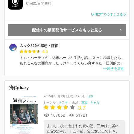
初回31日間無料
U-NEXTで今すぐ見る
配信中の動画配信サービスをもっと見る
ムック829の感想・評価
4.5
トム・ハーディの世紀末ハーレム生活な話。 久々に鑑賞したら…
あれこんなに面白かったっけ？ってくらい良すぎた！圧倒的に…
>>続きを読む
海街diary
2015年06月13日上映
126分
日本
ジャンル：
ドラマ
／
配給：
東宝
ギャガ
3.7
187852
51721
まぶしい光に包まれた夏の朝、三姉妹に届い
た父の訃報。 十五年前、父は女と出て行き、