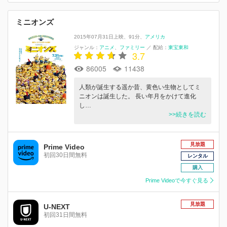
ミニオンズ
2015年07月31日上映
91分
アメリカ
ジャンル：
アニメ
ファミリー
／
配給：
東宝東和
3.7
86005
11438
人類が誕生する遥か昔、黄色い生物としてミ
ニオンは誕生した。 長い年月をかけて進化
し…
>>続きを読む
見放題
Prime Video
初回30日間無料
レンタル
購入
Prime Videoで今すぐ見る
見放題
U-NEXT
初回31日間無料