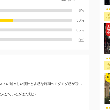
6%
33
50%
35%
9%
22
20
8.
上
ストの瑞々しい演技と多感な時期のモダモダ感が短い
大人びているがまだ頬が…