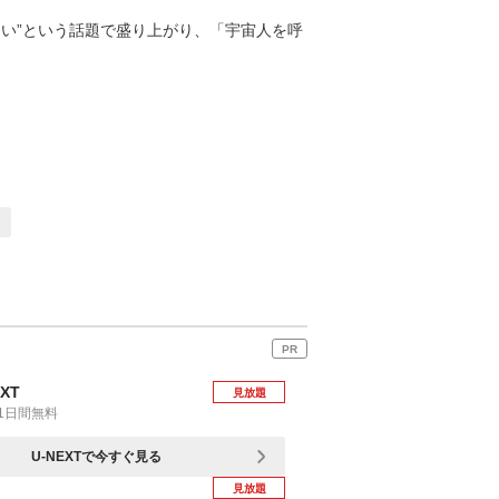
い”という話題で盛り上がり、「宇宙人を呼
PR
EXT
見放題
1日間無料
U-NEXTで今すぐ見る
見放題