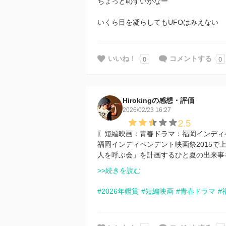
ちょっと恥ずいかなー
いくら目を凝らしてもUFOはみえない
0
0
いいね！
コメントする
Hirokingの感想・評価
2026/02/23 16:27
2.5
〖短編映画：青春ドラマ：福岡インディペ
福岡インディペンデント映画祭2015
人を呼ぶ会」を計画するひと夏の出来事
>>続きを読む
#2026年鑑賞
#短編映画
#青春ドラマ
#