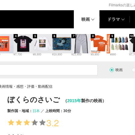
Filmarksの楽
映画
ドラマ
4
5
6
7
8
9
10
0
¥7,700
¥8,800
¥19,800
¥15,400
¥9,900
¥880
¥7,7
映画
映画情報・感想・評価・動画配信
ぼくらのさいご
（
2015年
製作の映画）
製作国・地域：
日本
上映時間：30分
3.2