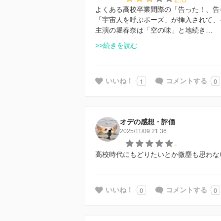
よくある高校卒業間際の「告った！、告
「宇宙人を呼ぶポーズ」が挿入されて、
主演の堀春奈は「空の味」と地続き…
>>続きを読む
1
0
いいね！
コメントする
オデの感想・評価
2025/11/09 21:36
-
高校時代にもどりたいとか微塵も思わな
0
0
いいね！
コメントする