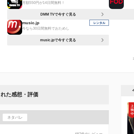
月額550円が14日間無料！
DMM TVで今すぐ見る
music.jp
レンタル
今なら30日間無料でおためし
music.jpで今すぐ見る
された感想・評価
ネタバレ
487件のレビュー