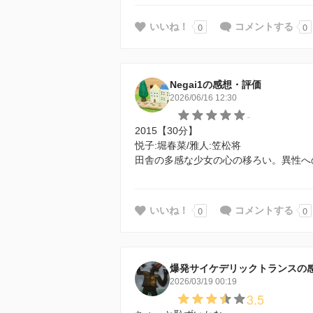
0
0
いいね！
コメントする
Negai1の感想・評価
2026/06/16 12:30
-
2015【30分】
悦子:堀春菜/雅人:笠松将
田舎の多感な少女の心の移ろい。異性へ
0
0
いいね！
コメントする
爆発サイケデリックトランスの
2026/03/19 00:19
3.5