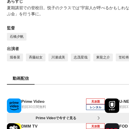
あらすじ
夏期講習での登校日。悦子のクラスでは“宇宙人が呼べるかもしれな
ぶ会」を行う事に。
監督
石橋夕帆
出演者
堀春菜
斉藤結女
川瀬成美
志茂星哉
東龍之介
笠松将
動画配信
Prime Video
U-N
見放題
初回30日間無料
初回3
レンタル
Prime Videoで今すぐ見る
DMM TV
FOD
見放題