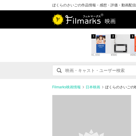
ぼくらのさいごの作品情報・感想・評価・動画配信
映画
1
2
3
¥1,650
¥990
¥99
Filmarks映画情報
日本映画
ぼくらのさいごの