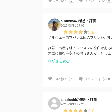
0
0
いいね！
コメントする
cuummaの感想・評価
2025/08/31 17:09
3.8
ノルウェー国立バレエ団のプリンシパル
妊娠・出産を経てレッスンの空白がある
大阪に住む麻衣子のお母さんが、肝っ玉
>>続きを読む
4
0
いいね！
コメントする
akadashiの感想・評価
2025/06/13 22:26
3.8