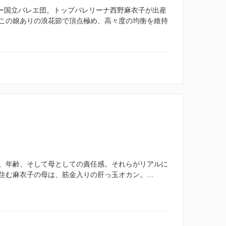
ェー国立バレエ団。トップバレリーナ西野麻衣子が出産
この娘ありの浪花節で頂点極め、高々度の均衡を維持
、年齢、そして母としての責任感。それらがリアルに
住む麻衣子の母は、筋金入りの肝っ玉オカン。…