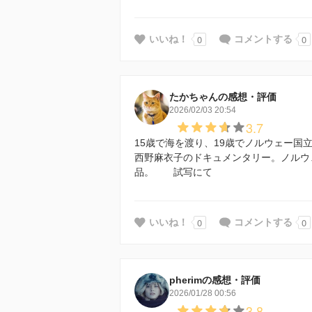
0
0
いいね！
コメントする
たかちゃんの感想・評価
2026/02/03 20:54
3.7
15歳で海を渡り、19歳でノルウェー国
西野麻衣子のドキュメンタリー。ノルウ
品。 試写にて
0
0
いいね！
コメントする
pherimの感想・評価
2026/01/28 00:56
3.8