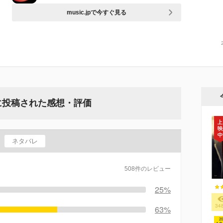
music.jpで今すぐ見る
』に投稿された感想・評価
ネタバレ
508件のレビュー
25%
34
63%
20