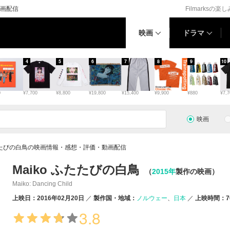
動画配信
Filmarksの楽
映画
ドラマ
4
5
6
7
8
9
10
0
¥7,700
¥8,800
¥19,800
¥15,400
¥9,900
¥880
¥7,7
映画
ふたたびの白鳥の映画情報・感想・評価・動画配信
Maiko ふたたびの白鳥
（
2015年
製作の映画）
Maiko: Dancing Child
上映日：2016年02月20日
製作国・地域：
ノルウェー
日本
上映時間：7
3.8