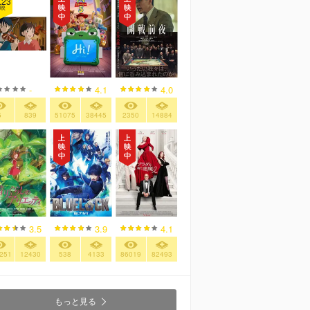
.23
映
-
4.1
4.0
6
839
51075
38445
2350
14884
3.5
3.9
4.1
251
12430
538
4133
86019
82493
もっと見る