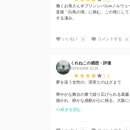
働くお母さん＠プリンシパルinノルウ
直後「白鳥の湖」に挑む。この母にして
する凄み。
0
0
いいね！
コメントする
くれねこの感想・評価
2025/10/08 10:26
3.9
夢を追う女性の、現実とのはざまで
華やかな舞台の裏で繰り広げられる葛藤
描かれ、静かな感動が心に残る。大阪に
>>続きを読む