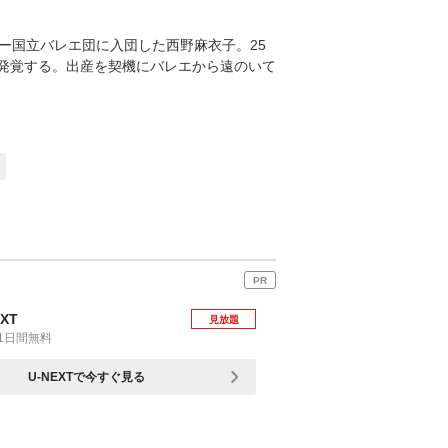
ー国立バレエ団に入団した西野麻衣子。25
発覚する。出産を契機にバレエから遠のいて
PR
EXT
見放題
1日間無料
U-NEXTで今すぐ見る