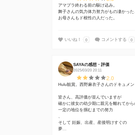
アマプラ終わる前の駆け込み。
舞子さんの気力体力努力がもの凄かった
お母さんもド根性の人だった。
0
0
いいね！
コメントする
SAYAの感想・評価
2025/03/20 20:11
2.0
Hulu観賞。西野麻衣子さんのドキュメ
皆さん、高評価が並んでいますが
確かに彼女の幼少期に親元を離れてから
一定の地位を掴むまでの努力
、
そして 妊娠、出産、産後明けすぐの
夢…