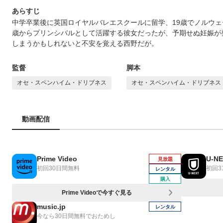
あらすじ
中学卒業後に英国ロイヤルバレエスクールに留学、19歳でノルウェ
歳からプリンシバルとして活躍する彼女だったが、予期せぬ妊娠が
しまうかもしれないと不安を覚える西野だが。
監督
脚本
オセ・スペンハイム・ドリブネス
オセ・スペンハイム・ドリブネス
動画配信
Prime Video
U-N
見放題
初回30日間無料
初回3
レンタル
購入
Prime Videoで今すぐ見る
music.jp
レンタル
今なら30日間無料でおためし