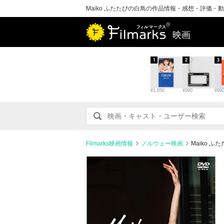
Maiko ふたたびの白鳥の作品情報・感想・評価・
映画
1
2
3
¥1,650
¥990
¥99
Filmarks映画情報
ノルウェー映画
Maiko 