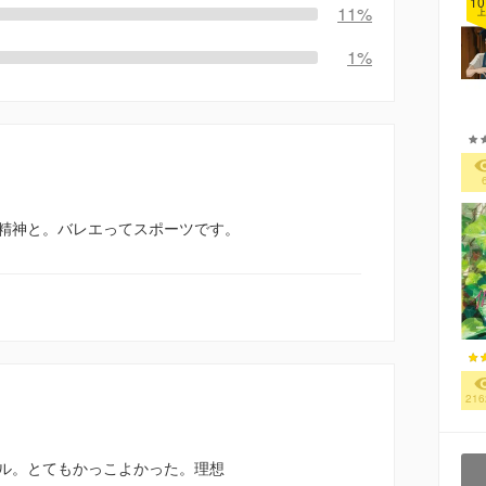
10
11%
上
1%
精神と。バレエってスポーツです。
216
ル。とてもかっこよかった。理想