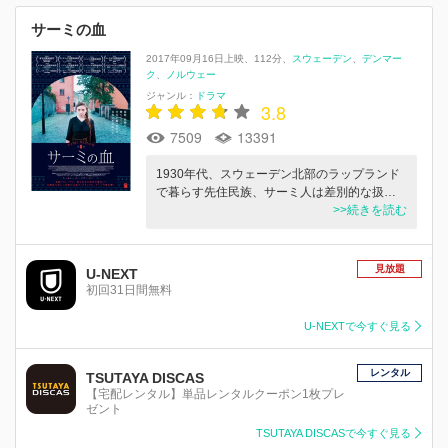
サーミの血
2017年09月16日上映
112分
スウェーデン
デンマー
ク
ノルウェー
ジャンル：
ドラマ
3.8
7509
13391
1930年代、スウェーデン北部のラップランド
で暮らす先住民族、サーミ人は差別的な扱…
>>続きを読む
見放題
U-NEXT
初回31日間無料
U-NEXTで今すぐ見る
レンタル
TSUTAYA DISCAS
【宅配レンタル】単品レンタルクーポン1枚プレ
ゼント
TSUTAYA DISCASで今すぐ見る