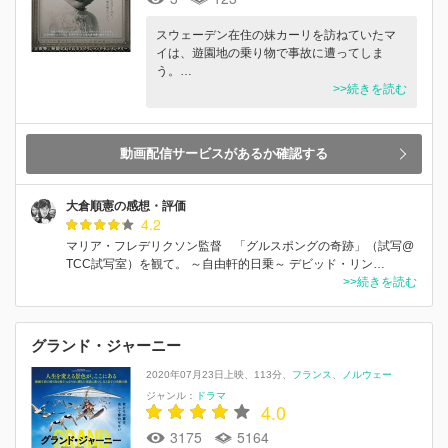
スウェーデン在住の妹カーリを訪ねていたマ
イは、遊園地の乗り物で事故に遭ってしま
う。…
>>続きを読む
動画配信サービスがあるか確認する
大倉順憲の感想・評価
4.2
マリア・フレデリクソン監督 「グルスポングの奇跡」（試写@
TCC試写室）を観て。 ～自由軒的日乗～ デビッド・リン…
>>続きを読む
グランド・ジャーニー
2020年07月23日上映
113分
フランス
ノルウェー
ジャンル：
ドラマ
4.0
3175
5164