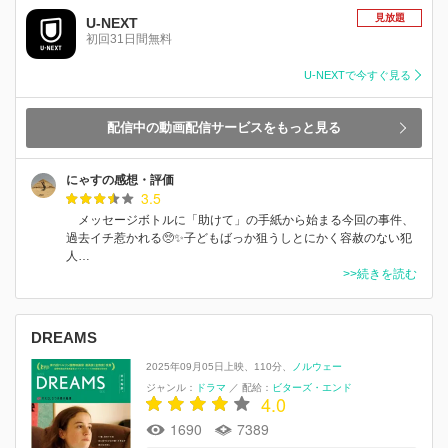
見放題
U-NEXT
初回31日間無料
U-NEXTで今すぐ見る
配信中の動画配信サービスをもっと見る
にゃすの感想・評価
3.5
メッセージボトルに「助けて」の手紙から始まる今回の事件、
過去イチ惹かれる🥺✨子どもばっか狙うしとにかく容赦のない犯
人…
>>続きを読む
DREAMS
2025年09月05日上映
110分
ノルウェー
ジャンル：
ドラマ
／
配給：
ビターズ・エンド
4.0
1690
7389