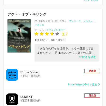
アクト・オブ・キリング
2014年04月12日上映
121分
デンマーク
ノルウェー
イギリス
ジャンル：
ドキュメンタリー
3.7
6517
10800
「あなたの行った虐殺を、もう一度演じてみ
ませんか？」 男は粋なスーツに身を包み陽…
>>続きを読む
見放題
Prime Video
初回30日間無料
Prime Videoで今すぐ見る
見放題
U-NEXT
初回31日間無料