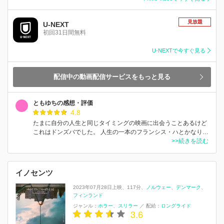
見放題
U-NEXT
初回31日間無料
U-NEXTで今すぐ見る
配信中の動画配信サービスをもっと見る
ともゆちの感想・評価
4.8
たまに自分の人生と同じタイミングの映画に出会うことあるけど
これはドンズバでした。 人生の一本のフランシス・ハとかなり…
>>続きを読む
イノセンツ
2023年07月28日上映
117分
ノルウェー
デンマーク
フィンランド
ジャンル：
ホラー
スリラー
／
配給：
ロングライド
3.6