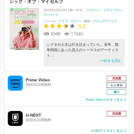
シック・オブ・マイセルフ
2023年10月13日上映
97分
ノルウェー
スウェーデン
デンマーク
ジャンル：
ドラマ
ホラー
／
配給：
クロックワークス
3.5
9398
17240
シグネの人生は行き詰まっていた。長年、競
争関係にあった恋人のトーマスがアーティス
ト…
>>続きを読む
見放題
Prime Video
初回30日間無料
レンタル
購入
Prime Videoで今すぐ見る
見放題
U-NEXT
初回31日間無料
U-NEXTで今すぐ見る