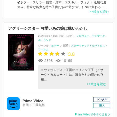
💿ホラー・スリラー 監督・脚本：エスキル・フォクト 退屈な夏
休み。特殊な能力を持つ子供たちの“遊び”が、狂気に変わる…
>>続きを読む
アグリーシスター 可愛いあの娘は醜いわたし
2026年01月16日上映
109分
ノルウェー
デンマーク
ポーランド
ジャンル：
ホラー
／
配給：
スターキャットアルバトロス・
フィルム
3.8
2398
10199
スウェランディア王国のユリアン王子（イサ
ーク・カムロート）は、淑女たちの憧れの存
在…
>>続きを読む
レンタル
Prime Video
初回30日間無料
購入
Prime Videoで今すぐ見る