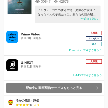
30847
42678
ノルウェー郊外の住宅団地。夏休みに友達に
なった 4 人の子供たちは、親たちの目の届…
>>続きを読む
見放題
Prime Video
初回30日間無料
レンタル
購入
Prime Videoで今すぐ見る
見放題
U-NEXT
初回31日間無料
U-NEXTで今すぐ見る
配信中の動画配信サービスをもっと見る
るかの感想・評価
4.0