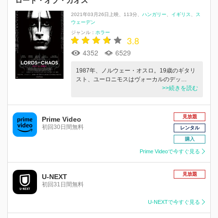
ロード・オブ・カオス
2021年03月26日上映
113分
ハンガリー
イギリス
ス
ウェーデン
ジャンル：
ホラー
3.8
4352
6529
1987年、ノルウェー・オスロ。19歳のギタリ
スト、ユーロニモスはヴォーカルのデッ…
>>続きを読む
見放題
Prime Video
初回30日間無料
レンタル
購入
Prime Videoで今すぐ見る
見放題
U-NEXT
初回31日間無料
U-NEXTで今すぐ見る