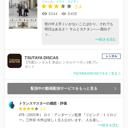
ジャンル：
ドラマ
コメディ
3.4
6044
8458
世の中上手くいかないことばかり。それでも
明日はあるさ！ サムとヨナタン――面白グ
ッ…
>>続きを読む
レンタル
TSUTAYA DISCAS
【宅配レンタル】単品レンタルクーポン1枚プレ
ゼント
TSUTAYA DISCASで今すぐ見る
配信中の動画配信サービスをもっと見る
トランスマスターの感想・評価
4.0
♯76（2021年） ロイ・アンダーソン監督 『リビング・トリロジ
ー』三作目 今作は珍しく主人公がいます。 人を楽し…
>>続きを読む