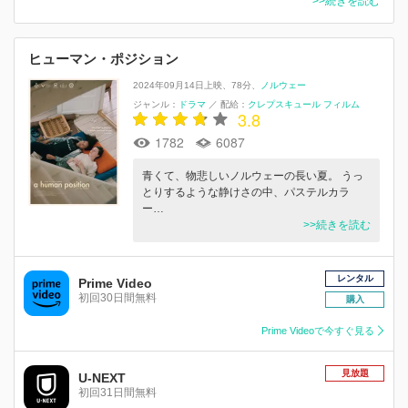
>>続きを読む
ヒューマン・ポジション
2024年09月14日上映
78分
ノルウェー
ジャンル：
ドラマ
／
配給：
クレプスキュール フィルム
3.8
1782
6087
青くて、物悲しいノルウェーの長い夏。 うっ
とりするような静けさの中、パステルカラ
ー…
>>続きを読む
レンタル
Prime Video
初回30日間無料
購入
Prime Videoで今すぐ見る
見放題
U-NEXT
初回31日間無料