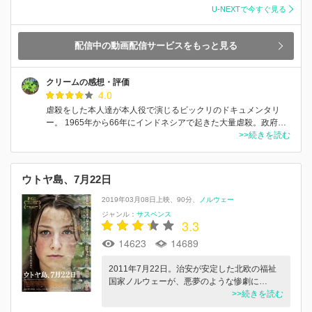
U-NEXTで今すぐ見る
配信中の動画配信サービスをもっと見る
クリームの感想・評価
4.0
虐殺をした本人達が本人役で演じるビックリのドキュメンタリ
ー。 1965年から66年にインドネシアで起きた大量虐殺。政府…
>>続きを読む
ウトヤ島、7月22日
2019年03月08日上映
90分
ノルウェー
ジャンル：
サスペンス
3.3
14623
14689
2011年7月22日。治安が安定した北欧の福祉
国家ノルウェーが、悪夢のような惨劇に…
>>続きを読む