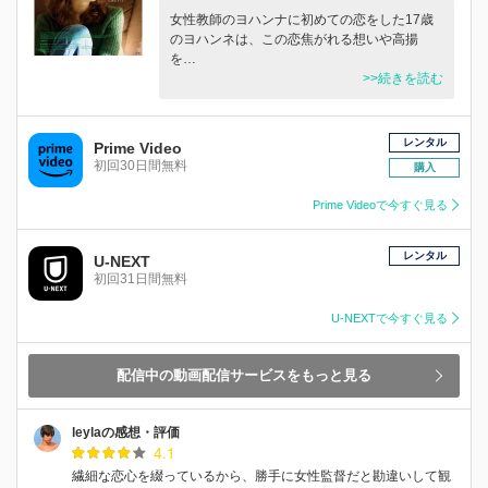
女性教師のヨハンナに初めての恋をした17歳
のヨハンネは、この恋焦がれる想いや高揚
を…
>>続きを読む
レンタル
Prime Video
初回30日間無料
購入
Prime Videoで今すぐ見る
レンタル
U-NEXT
初回31日間無料
U-NEXTで今すぐ見る
配信中の動画配信サービスをもっと見る
leylaの感想・評価
4.1
繊細な恋心を綴っているから、勝手に女性監督だと勘違いして観