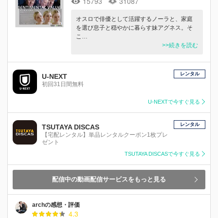
15793
31087
オスロで俳優として活躍するノーラと、家庭
を選び息⼦と穏やかに暮らす妹アグネス。そ
こ…
>>続きを読む
レンタル
U-NEXT
初回31日間無料
U-NEXTで今すぐ見る
レンタル
TSUTAYA DISCAS
【宅配レンタル】単品レンタルクーポン1枚プレ
ゼント
TSUTAYA DISCASで今すぐ見る
配信中の動画配信サービスをもっと見る
archの感想・評価
4.3