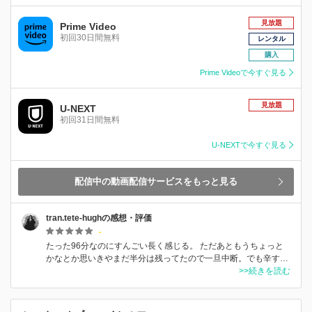
見放題
Prime Video
初回30日間無料
レンタル
購入
Prime Videoで今すぐ見る
見放題
U-NEXT
初回31日間無料
U-NEXTで今すぐ見る
配信中の動画配信サービスをもっと見る
tran.tete-hughの感想・評価
-
たった96分なのにすんごい長く感じる。 ただあともうちょっと
かなとか思いきやまだ半分は残ってたので一旦中断。でも辛す…
>>続きを読む