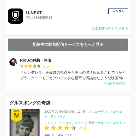
レンタル
U-NEXT
初回31日間無料
U-NEXTで今すぐ見る
配信中の動画配信サービスをもっと見る
RIKUの感想・評価
3.5
『シンデレラ』を義姉の視点から美への強迫観念をこれでもかと
ブラックユーモアとグロテスクな描写で煮詰めたような映画 怖…
>>続きを読む
グルスポングの奇跡
2026
2026年09月04日上映
114分
スウェーデン
ノルウェ
9.4
ー
デンマーク
上映
ジャンル：
ドキュメンタリー
／
配給：
カルチュアルライフ
4.6
3
123