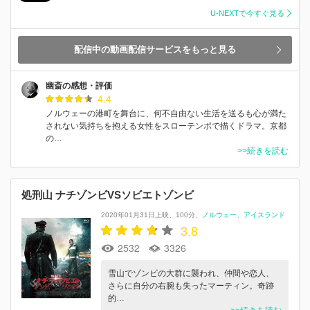
U-NEXTで今すぐ見る
配信中の動画配信サービスをもっと見る
幽斎の感想・評価
4.4
ノルウェーの港町を舞台に、何不自由ない生活を送るも心が満た
されない気持ちを抱える女性をスローテンポで描くドラマ。京都
の…
>>続きを読む
処刑山 ナチゾンビVSソビエトゾンビ
2020年01月31日上映
100分
ノルウェー
アイスランド
3.8
2532
3326
雪山でゾンビの大群に襲われ、仲間や恋人、
さらに自分の右腕も失ったマーティン。奇跡
的…