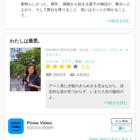
素晴らしかった。傑作。 禍根から始まる親子の物語が、舞台へと
上がり、そして舞台を降りること、或いはカットが掛かること
で…
>>続きを読む
わたしは最悪。
2022年07月01日上映
121分
ノルウェー
フランス
ス
ウェーデン
ジャンル：
ドラマ
／
配給：
ギャガ
3.8
26033
43043
アート系に才能のきらめきを見せながら、決
定的な道が見つからず、いまだ人生の脇役の
よ…
>>続きを読む
レンタル
Prime Video
初回30日間無料
購入
Prime Videoで今すぐ見る