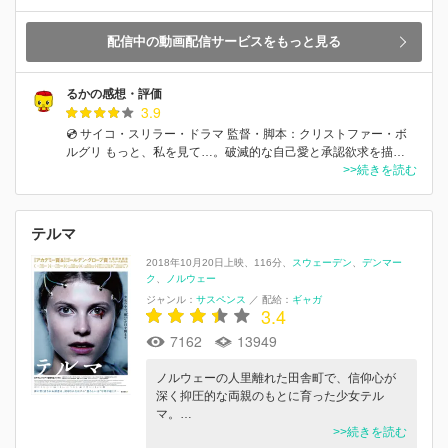
配信中の動画配信サービスをもっと見る
るかの感想・評価
3.9
💿 サイコ・スリラー・ドラマ 監督・脚本：クリストファー・ボ
ルグリ もっと、私を見て…。破滅的な自己愛と承認欲求を描…
>>続きを読む
テルマ
2018年10月20日上映
116分
スウェーデン
デンマー
ク
ノルウェー
ジャンル：
サスペンス
／
配給：
ギャガ
3.4
7162
13949
ノルウェーの人里離れた田舎町で、信仰心が
深く抑圧的な両親のもとに育った少女テル
マ。…
>>続きを読む