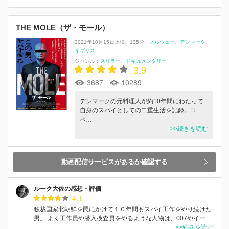
THE MOLE（ザ・モール）
2021年10月15日上映
135分
ノルウェー
デンマーク
イギリス
ジャンル：
スリラー
ドキュメンタリー
3.9
3687
10289
デンマークの元料理人が約10年間にわたって
自身のスパイとしての二重生活を記録。コ
ペ…
>>続きを読む
動画配信サービスがあるか確認する
ルーク大佐の感想・評価
4.1
独裁国家北朝鮮を罠にかけて１０年間もスパイ工作をやり続けた
男。 よく工作員や潜入捜査員をやるような人物は、007やイー…
>>続きを読む