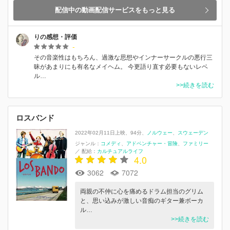
配信中の動画配信サービスをもっと見る
りの感想・評価
-
その音楽性はもちろん、過激な思想やインナーサークルの悪行三
昧があまりにも有名なメイヘム。 今更語り直す必要もないレベ
ル…
>>続きを読む
ロスバンド
2022年02月11日上映
94分
ノルウェー
スウェーデン
ジャンル：
コメディ
アドベンチャー・冒険
ファミリー
／
配給：
カルチュアルライフ
4.0
3062
7072
両親の不仲に心を痛めるドラム担当のグリム
と、思い込みが激しい音痴のギター兼ボーカ
ル…
>>続きを読む