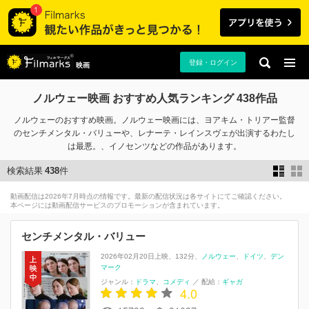
登録・ログイン
映画
ノルウェー映画 おすすめ人気ランキング 438作品
ノルウェーのおすすめ映画。ノルウェー映画には、ヨアキム・トリアー監督
のセンチメンタル・バリューや、レナーテ・レインスヴェが出演するわたし
は最悪。、イノセンツなどの作品があります。
検索結果
438
件
動画配信は2026年7月時点の情報です。最新の配信状況は各サイトにてご確認ください。
本ページには動画配信サービスのプロモーションが含まれています。
センチメンタル・バリュー
2026年02月20日上映
132分
ノルウェー
ドイツ
デン
マーク
ジャンル：
ドラマ
コメディ
／
配給：
ギャガ
4.0