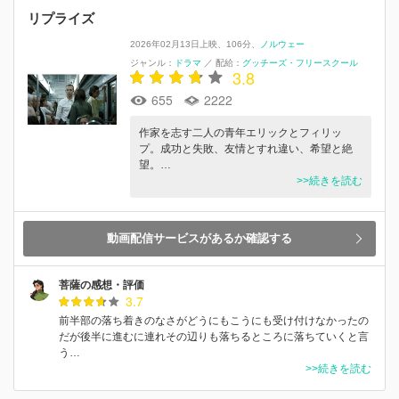
リプライズ
2026年02月13日上映
106分
ノルウェー
ジャンル：
ドラマ
／
配給：
グッチーズ・フリースクール
3.8
655
2222
作家を志す二人の青年エリックとフィリッ
プ。成功と失敗、友情とすれ違い、希望と絶
望。…
>>続きを読む
動画配信サービスがあるか確認する
菩薩の感想・評価
3.7
前半部の落ち着きのなさがどうにもこうにも受け付けなかったの
だが後半に進むに連れその辺りも落ちるところに落ちていくと言
う…
>>続きを読む