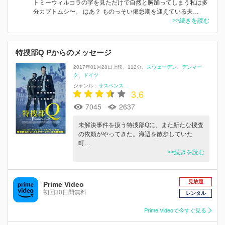
トミーウィルコラの字を見ただけで自然と胸踊ってしまう私は多
分カブトムシ〜。 はあ？ ものっそい倦怠期を迎えている夫…
>>続きを読む
特捜部Q Pからのメッセージ
2017年01月28日上映
112分
スウェーデン
デンマー
ク
ドイツ
ジャンル：
サスペンス
3.6
7045
2637
未解決事件を扱う特捜部Qに、また新たな捜査
の依頼がやってきた。海辺を散歩していた
町…
>>続きを読む
見放題
Prime Video
初回30日間無料
レンタル
Prime Videoで今すぐ見る