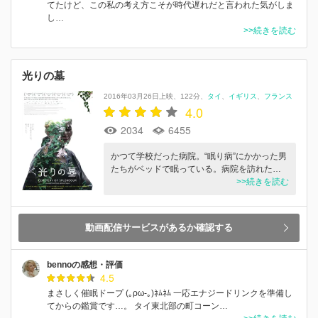
てたけど、この私の考え方こそが時代遅れだと言われた気がしま
し…
>>続きを読む
光りの墓
2016年03月26日上映
122分
タイ
イギリス
フランス
4.0
2034
6455
かつて学校だった病院。“眠り病”にかかった男
たちがベッドで眠っている。病院を訪れた…
>>続きを読む
動画配信サービスがあるか確認する
bennoの感想・評価
4.5
まさしく催眠ドープ (｡ρω-｡)ﾈﾑﾈﾑ 一応エナジードリンクを準備し
てからの鑑賞です…。 タイ東北部の町コーン…