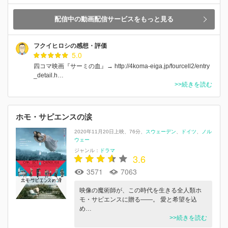
配信中の動画配信サービスをもっと見る
フクイヒロシの感想・評価
5.0
四コマ映画『サーミの血』→ http://4koma-eiga.jp/fourcell2/entry
_detail.h…
>>続きを読む
ホモ・サピエンスの涙
2020年11月20日上映
76分
スウェーデン
ドイツ
ノル
ウェー
ジャンル：
ドラマ
3.6
3571
7063
映像の魔術師が、この時代を生きる全人類ホ
モ・サピエンスに贈る――。 愛と希望を込
め…
>>続きを読む