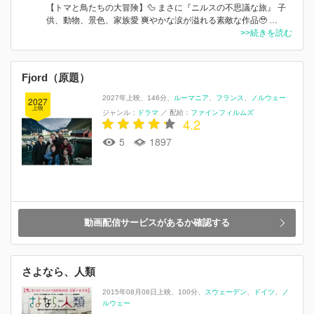
【トマと鳥たちの大冒険】🦆 まさに『ニルスの不思議な旅』 子
供、動物、景色、家族愛 爽やかな涙が溢れる素敵な作品🥹 …
>>続きを読む
Fjord（原題）
2027年上映
146分
ルーマニア
フランス
ノルウェー
2027
上映
ジャンル：
ドラマ
／
配給：
ファインフィルムズ
4.2
5
1897
動画配信サービスがあるか確認する
さよなら、人類
2015年08月08日上映
100分
スウェーデン
ドイツ
ノ
ルウェー