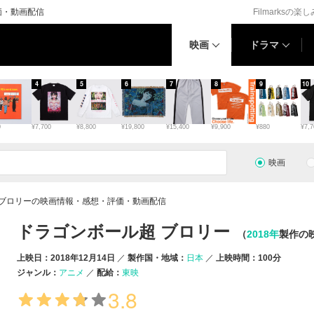
価・動画配信
Filmarksの楽
映画
ドラマ
4
5
6
7
8
9
10
0
¥7,700
¥8,800
¥19,800
¥15,400
¥9,900
¥880
¥7,7
映画
 ブロリーの映画情報・感想・評価・動画配信
ドラゴンボール超 ブロリー
（
2018年
製作の
上映日：2018年12月14日
製作国・地域：
日本
上映時間：100分
ジャンル：
アニメ
配給：
東映
3.8