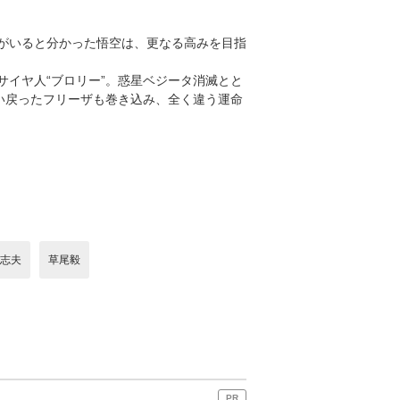
がいると分かった悟空は、更なる高みを目指
イヤ人“ブロリー”。惑星ベジータ消滅とと
い戻ったフリーザも巻き込み、全く違う運命
志夫
草尾毅
PR