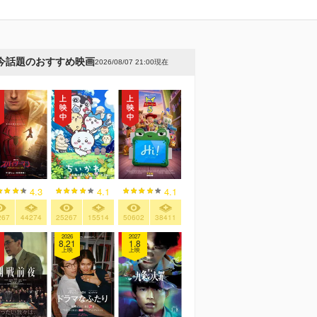
今話題のおすすめ映画
2026/08/07 21:00現在
4.3
4.1
4.1
267
44274
25267
15514
50602
38411
2026
2027
8.21
1.8
上映
上映