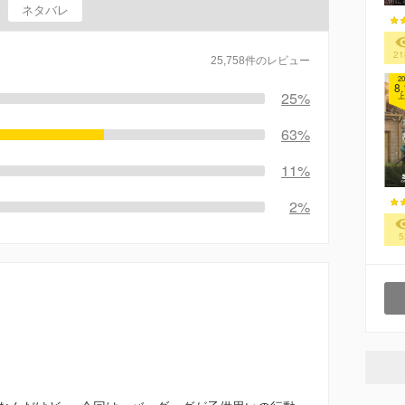
ネタバレ
21
25,758件のレビュー
20
8.
25%
上
63%
11%
2%
5