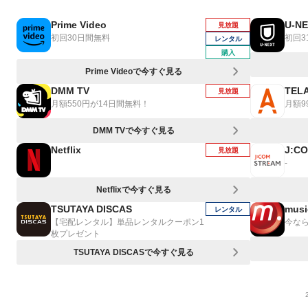
Prime Video
U-N
見放題
初回30日間無料
初回3
レンタル
購入
Prime Videoで今すぐ見る
DMM TV
TEL
見放題
月額550円が14日間無料！
月額9
DMM TVで今すぐ見る
Netflix
J:C
見放題
-
Netflixで今すぐ見る
TSUTAYA DISCAS
musi
レンタル
【宅配レンタル】単品レンタルクーポン1
今なら
枚プレゼント
TSUTAYA DISCASで今すぐ見る