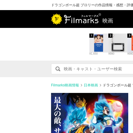
ドラゴンボール超 ブロリーの作品情報・感想・評
映画
1
2
3
¥1,650
¥990
¥99
Filmarks映画情報
日本映画
ドラゴンボール超