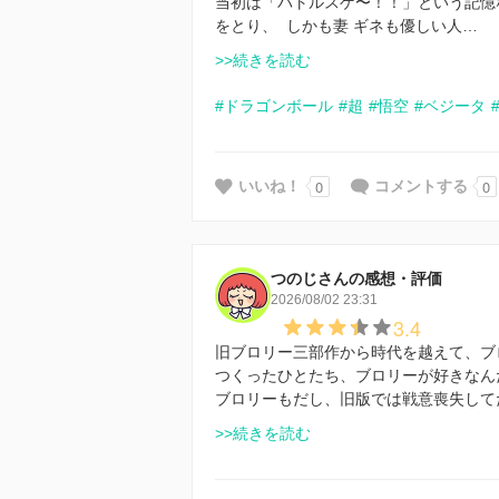
当初は「バトルスゲ〜！！」という記憶
をとり、 しかも妻 ギネも優しい人…
>>続きを読む
#ドラゴンボール
#超
#悟空
#ベジータ
0
0
いいね！
コメントする
つのじさんの感想・評価
2026/08/02 23:31
3.4
旧ブロリー三部作から時代を越えて、ブ
つくったひとたち、ブロリーが好きなん
ブロリーもだし、旧版では戦意喪失して
>>続きを読む