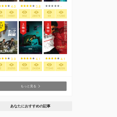
4.0
3.8
-
88
14581
902
28579
69
11290
26
14
映
3.9
4.1
4.1
2
23253
12026
24334
77240
48226
もっと見る
あなたにおすすめの記事