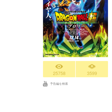
25758
3599
予告編を検索