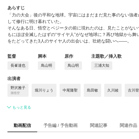
あらすじ
「力の大会」後の平和な地球。宇宙にはまだまだ見た事のない強者
して修行に明け暮れていた。
そんなある日、悟空とベジータの前に現れたのは、見たことがないサ
もにほぼ全滅したはずの“サイヤ人”がなぜ地球に？再び地獄から舞
をたどってきた3人のサイヤ人の出会いは、壮絶な闘いへ――。
監督
脚本
原作
主題歌／挿入歌
長峯達也
鳥山明
鳥山明
三浦大知
出演者
野沢雅子
堀川りょう
中尾隆聖
島田敏
久川綾
古川登
孫悟空
もっと見る
動画配信
予告編 / 予告動画
関連記事
関連作品