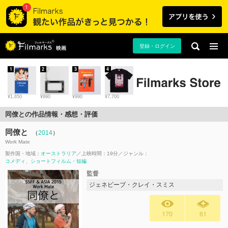
登録・ログイン
映画
1
2
3
4
¥1,650
¥990
¥990
¥7,700
同僚との作品情報・感想・評価
同僚と
（
2014
）
Work Mate
製作国・地域：
オーストラリア
上映時間：19分
ジャンル：
コメディ
ショートフィルム・短編
監督
ジェネビーブ・クレイ・スミス
170
61