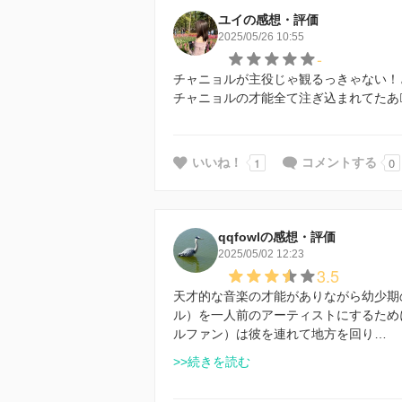
ユイの感想・評価
2025/05/26 10:55
-
チャニョルが主役じゃ観るっきゃない！と
チャニョルの才能全て注ぎ込まれてたあ😮‍
1
0
いいね！
コメントする
qqfowlの感想・評価
2025/05/02 12:23
3.5
天才的な音楽の才能がありながら幼少期
ル）を一人前のアーティストにするため
ルファン）は彼を連れて地方を回り…
>>続きを読む