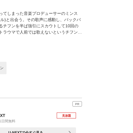
ってしまった⾳楽プロデューサーのミンス
ル)と出会う。その歌声に感動し、バックバ
るチフンを半ば強引にスカウトして10回の
トラウマで⼈前では歌えないというチフン…
ン
PR
EXT
見放題
1日間無料
U-NEXTで今すぐ見る