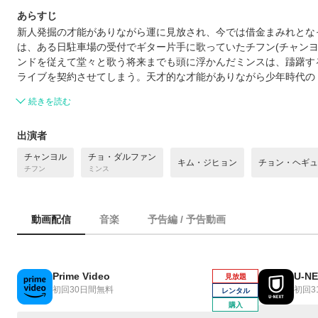
あらすじ
新⼈発掘の才能がありながら運に⾒放され、今では借⾦まみれとな
は、ある⽇駐⾞場の受付でギター⽚⼿に歌っていたチフン(チャンヨ
ンドを従えて堂々と歌う将来までも頭に浮かんだミンスは、躊躇す
ライブを契約させてしまう。天才的な才能がありながら少年時代の
続きを読む
出演者
チャンヨル
チョ・ダルファン
キム・ジヒョン
チョン・ヘギュ
チフン
ミンス
動画配信
音楽
予告編 / 予告動画
Prime Video
U-N
見放題
初回30日間無料
初回3
レンタル
購入