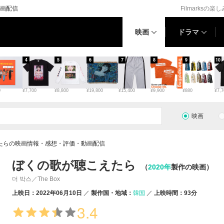
画配信
Filmarksの楽
映画
ドラマ
4
5
6
7
8
9
10
0
¥7,700
¥8,800
¥19,800
¥15,400
¥9,900
¥880
¥7,7
映画
たらの映画情報・感想・評価・動画配信
ぼくの歌が聴こえたら
（
2020年
製作の映画）
더 박스／The Box
上映日：2022年06月10日
製作国・地域：
韓国
上映時間：93分
3.4