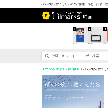
ぼくの歌が聴こえたらの作品情報・感想・評価・動
映画
1
2
3
¥1,650
¥990
¥99
Filmarks映画情報
韓国映画
ぼくの歌が聴こえ