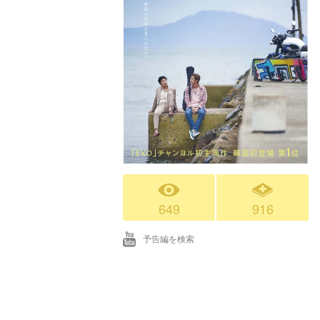
649
916
予告編を検索