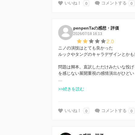
0
0
いいね！
コメントする
penpenTaの感想・評価
2026/07/18 16:13
2.0
ニノの演技はとても良かった
ルックやタングのキャラデザインとかも
問題は脚本。直訳しただけみたいな投げ
を感じない展開重視の感情演出がひどい
…
>>続きを読む
0
0
いいね！
コメントする