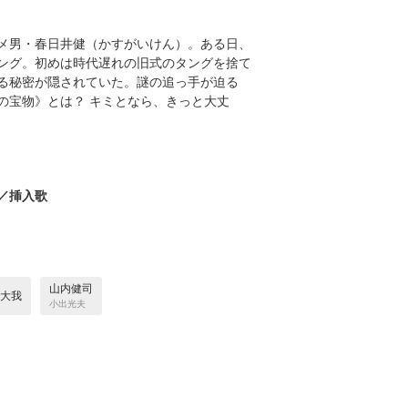
メ男・春日井健（かすがいけん）。ある日、
ング。初めは時代遅れの旧式のタングを捨て
る秘密が隠されていた。謎の追っ手が迫る
の宝物》とは？ キミとなら、きっと大丈
／挿入歌
山内健司
大我
小出光夫