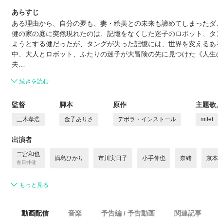
あらすじ
ある理由から、自分の夢も、妻・絵美との未来も諦めてしまったダ
健の家の庭に突然現れたのは、記憶をなくした迷子のロボット、タ
ようとする健だったが、タングが失った記憶には、世界を変えるあ
中、大人とロボット、ふたりの迷子が大冒険の先に見つけた《人生
夫…
続きを読む
監督
脚本
原作
主題歌
三木孝浩
金子ありさ
デボラ・インストール
milet
出演者
二宮和也
満島ひかり
市川実日子
小手伸也
奈緒
京本
春日井健
もっと見る
動画配信
音楽
予告編 / 予告動画
関連記事