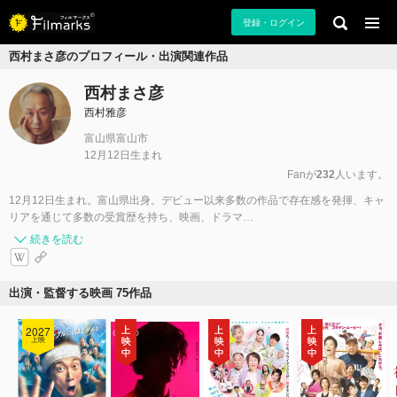
登録・ログイン
西村まさ彦のプロフィール・出演関連作品
西村まさ彦
西村雅彦
富山県富山市
12月12日生まれ
Fanが
232
人います。
12月12日生まれ。富山県出身。デビュー以来多数の作品で存在感を発揮、キャ
リアを通じて多数の受賞歴を持ち、映画、ドラマ…
続きを読む
出演・監督する映画 75作品
2027
上映