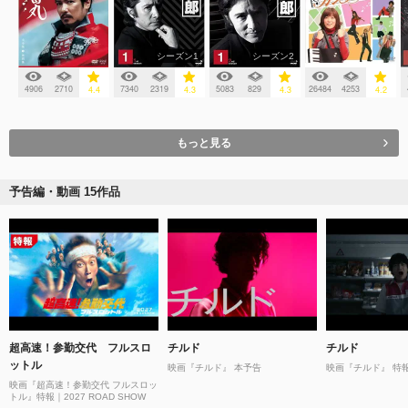
シーズン1
シーズン2
4906
2710
7340
2319
5083
829
26484
4253
4.4
4.3
4.3
4.2
もっと見る
予告編・動画 15作品
超高速！参勤交代 フルスロ
チルド
チルド
ットル
映画『チルド』 本予告
映画『チルド』 特
映画『超高速！参勤交代 フルスロッ
トル』特報｜2027 ROAD SHOW