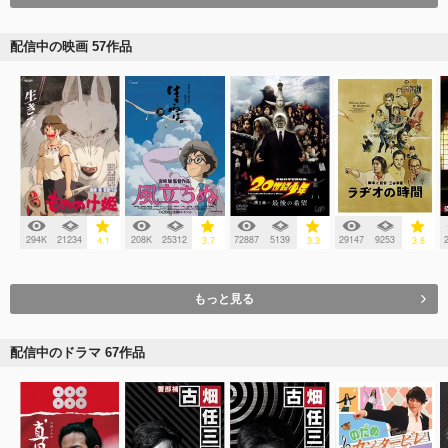
配信中の映画 57作品
294K
21234
208K
25312
72887
5139
29147
9253
4.1
3.7
3.3
3.8
もっと見る
配信中のドラマ 67作品