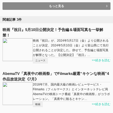
もっと見る
関連記事 3件
映画『祝日』5月10日公開決定！予告編＆場面写真を一挙解
禁！
映画『祝日』が、2024年5月17日（金）より公開される
ことが決定、2024年5⽉10⽇（金）より富山県にて先行
公開されることが決定した。併せて、予告編と場面写真
が解禁となった。【公開決定】『祝日』…
>>続きを読む
ニュース
AbemaTV「真夜中の映画祭」でFilmarks厳選“キケンな映画”4
作品放送決定《7月》
2018年7月、国内最大級の映画レビューサービス・
Filmarks（フィルマークス）とインターネットテレビ局
AbemaTVの映画トーク番組「真夜中の映画祭」がコラボ
レーション。「真夜中に観るとキケン…
>>続きを読む
映画