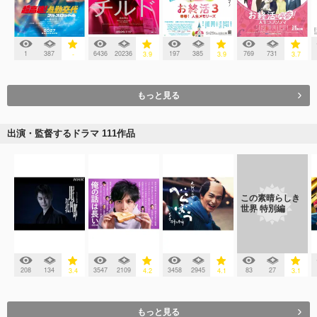
1
387
6436
20236
197
385
769
731
-
3.9
3.9
3.7
もっと見る
出演・監督するドラマ 111作品
この素晴らしき
世界 特別編
208
134
3547
2109
3458
2945
83
27
3.4
4.2
4.1
3.1
もっと見る