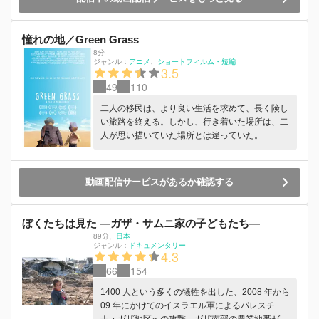
憧れの地／Green Grass
8分
ジャンル：
アニメ
ショートフィルム・短編
3.5
49
110
二人の移民は、より良い生活を求めて、長く険し
い旅路を終える。しかし、行き着いた場所は、二
人が思い描いていた場所とは違っていた。
動画配信サービスがあるか確認する
ぼくたちは見た ―ガザ・サムニ家の子どもたち―
89分
、
日本
ジャンル：
ドキュメンタリー
4.3
66
154
1400 人という多くの犠牲を出した、2008 年から
09 年にかけてのイスラエル軍によるパレスチ
ナ・ガザ地区への攻撃。ガザ南部の農業地帯ゼイ