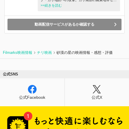
トゥーンに住むサムニ家の子どもたちは、一族が
>>続きを読む
一度に 29 人も殺されるという、過酷な事件を経
験していた。監督・古居みずえのカメラは、家族
を失いながらも、懸命に生きる子どもたちの生活
動画配信サービスがあるか確認する
を静かに見守り、彼らの心の傷と変化を写し出
す。子どもたちの証言から垣間見られたもの、そ
れは“生きる力”“人間力”だった。
Filmarks映画情報
チリ映画
砂漠の星の映画情報・感想・評価
公式SNS
公式Facebook
公式X