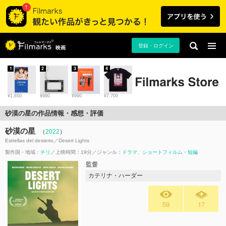
登録・ログイン
映画
1
2
3
4
¥1,650
¥990
¥990
¥7,700
砂漠の星の作品情報・感想・評価
砂漠の星
（
2022
）
Estrellas del desierto／Desert Lights
製作国・地域：
チリ
上映時間：19分
ジャンル：
ドラマ
ショートフィルム・短編
監督
カテリナ・ハーダー
59
17