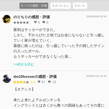
すべての感想・評価
ネタバレなし
ネタバレ
のりちりの感想・評価
2026/08/06 00:18
0
0
-
最初はサッカーができた。
しかし、干からびた土地ではお金にならないと引っ越し
ていく家が増えていく。
最後に残ったのは、引っ越していった子の残したサイン
の入ったボール。
もうサッカーができなくなった過…
>>続きを読む
dm10foreverの感想・評価
2026/07/16 16:34
51
13
3.8
【オアシス】
来たよ来たよアルゼンチン💪
イングランドとは古くから数々の因縁もあってその度に