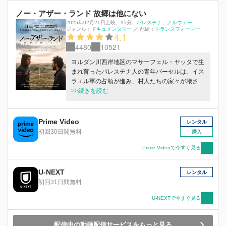
ノー・アザー・ランド 故郷は他にない
2025年02月21日上映
、
95分
、
パレスチナ
ノルウェー
ジャンル：
ドキュメンタリー
／
配給：
トランスフォーマー
4.1
4480
10521
ヨルダン川⻄岸地区のマサーフェル・ヤッタで⽣
まれ育ったパレスチナ⼈の⻘年バーセルは、イス
ラエル軍の占領が進み、村⼈たちの家々が壊され
ていく故郷の様⼦を幼い頃からカメラに記録し、
>>続きを読む
世界に発信していた。そんな彼のもとにイスラエ
ル⼈ジャーナリスト、ユヴァルが訪れる。⾮⼈道
的で暴⼒的な⾃国政府の⾏いに⼼を痛めていた彼
Prime Video
レンタル
は、バーセルの活動に協⼒しようと、危険を冒し
初回30日間無料
購入
てこの村にやってきたのだった。同じ想いで⾏動
を共にし、少しずつ互いの境遇や気持ちを語り合
Prime Videoで今すぐ見る
ううちに、同じ年齢である 2 ⼈の間には思いがけ
ず友情が芽⽣えていく。しかしその間にも、軍の
U-NEXT
レンタル
破壊⾏為は過激さを増し、彼らがカメラに収める
初回31日間無料
映像にも、徐々に痛ましい犠牲者の姿が増えてい
くのだった―。
U-NEXTで今すぐ見る
配信中の動画配信サービスをもっと見る