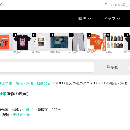
.0）
Filmarksの楽
映画
ドラマ
4
5
6
7
8
9
10
0
¥7,700
¥8,800
¥19,800
¥15,400
¥9,900
¥880
¥7,7
映画
の映画情報・感想・評価・動画配信
YOLO 百元の恋のスコア1.0 - 2.0の感想・評価
24年
製作の映画）
製作国・地域：
中国
上映時間：
129分
配給：
東映ビデオ