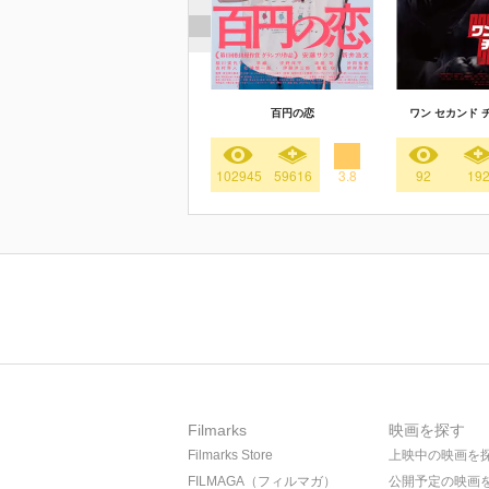
百円の恋
ワン セカンド 
102945
59616
3.8
92
19
Filmarks
映画を探す
Filmarks Store
上映中の映画を
FILMAGA（フィルマガ）
公開予定の映画