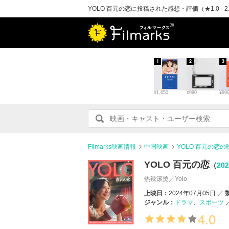
YOLO 百元の恋に投稿された感想・評価（★1.0 - 2
1
2
3
¥1,650
¥990
¥99
Filmarks映画情報
中国映画
YOLO 百元の恋
YOLO 百元の恋
（
20
热辣滚烫／Yolo
上映日：
2024年07月05日
ジャンル：
ドラマ
スポーツ
4.0