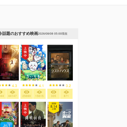
今話題のおすすめ映画
2026/08/08 05:00現在
4.3
4.1
3.2
044
44147
25690
15615
335
871
2026
8.14
上映