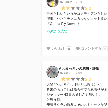
2025/01/25 17:13
2.0
中国らしいというかコメディアンらしい
演出。やたらテクニカルなショット多い
『Gonna Fly Now』を…
>>続きを読む
9
0
いいね！
コメントする
きねまっきいの感想・評価
2024/08/10 17:09
2.0
大変だったろうし凄いとは思うけど、
巻末のあれこれは幾ら何でも恩着せがま
ジャッキーNG集の愉しさも無いし。
と思う時、
安藤サクラの原典はそのストイックな態