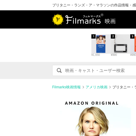
ブリタニー・ランズ・ア・マラソンの作品情報・感
映画
1
2
3
¥1,650
¥990
¥99
Filmarks映画情報
アメリカ映画
ブリタニー・