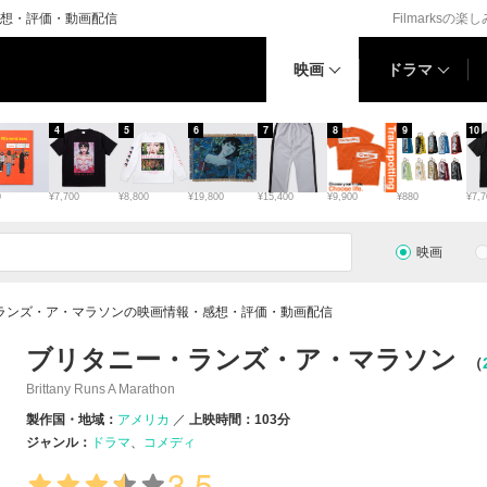
想・評価・動画配信
Filmarksの楽
映画
ドラマ
4
5
6
7
8
9
10
0
¥7,700
¥8,800
¥19,800
¥15,400
¥9,900
¥880
¥7,7
映画
ランズ・ア・マラソンの映画情報・感想・評価・動画配信
ブリタニー・ランズ・ア・マラソン
（
Brittany Runs A Marathon
製作国・地域：
アメリカ
上映時間：103分
ジャンル：
ドラマ
コメディ
3.5