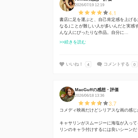
2026/07/19 12:19
4.1
書店に足を運ぶと、自己肯定感を上げる
なる｣ことが難しい人が多いんだと実感
んな人にぴったりな作品。自分に…
>>続きを読む
4
0
いいね！
コメントする
MacGuffの感想・評価
2026/06/18 13:36
3.7
コメディ映画だけどシリアスな画の感じ
キャサリンがスムージーに海塩が入って
リンのキャラ付けするには良いシーンだ