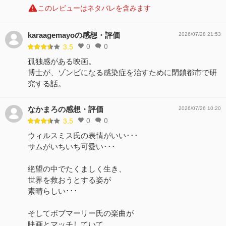
このレビューはネタバレを含みます
karaagemayoの感想・評価
2026/07/28 21:53
0
0
3.5
孤独感がある映画。
博士が、ゾンビになる感染症を治すために閉鎖都市で研
究する話。
なかまろの感想・評価
2026/07/26 10:20
0
0
3.5
ウィルスミス氏の表情がいい･･･
サムがいちいち可愛い･･･
絶望の中でたくましく生き、
世界を救おうとする姿が
素晴らしい･･･
そしてボブマーリー氏の楽曲が
映画とマッチしていて、