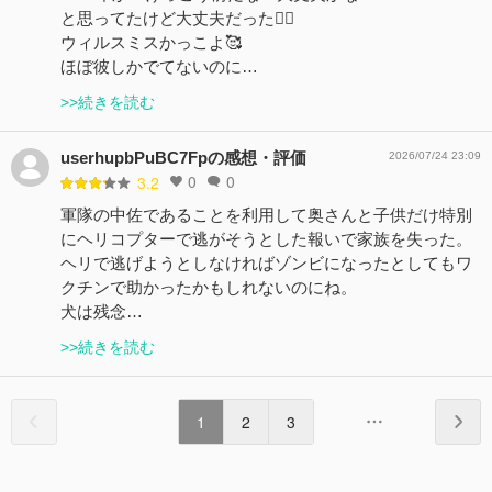
と思ってたけど大丈夫だった🙆‍♀️
ウィルスミスかっこよ🥰
ほぼ彼しかでてないのに…
>>続きを読む
userhupbPuBC7Fpの感想・評価
2026/07/24 23:09
0
0
3.2
軍隊の中佐であることを利用して奥さんと子供だけ特別
にヘリコプターで逃がそうとした報いで家族を失った。
ヘリで逃げようとしなければゾンビになったとしてもワ
クチンで助かったかもしれないのにね。
犬は残念…
>>続きを読む
1
2
3