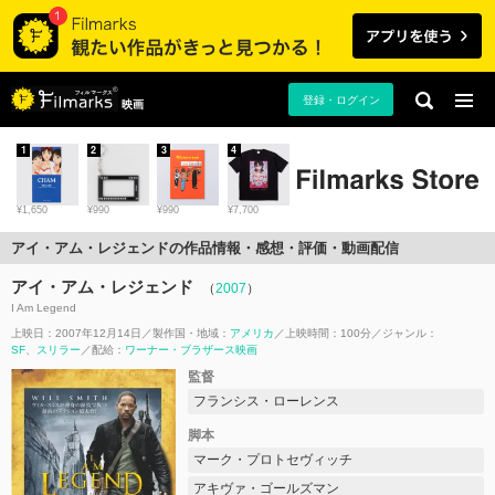
登録・ログイン
映画
1
2
3
4
¥1,650
¥990
¥990
¥7,700
アイ・アム・レジェンドの作品情報・感想・評価・動画配信
アイ・アム・レジェンド
（
2007
）
I Am Legend
上映日：2007年12月14日
製作国・地域：
アメリカ
上映時間：100分
ジャンル：
SF
スリラー
配給：
ワーナー・ブラザース映画
監督
フランシス・ローレンス
脚本
マーク・プロトセヴィッチ
アキヴァ・ゴールズマン