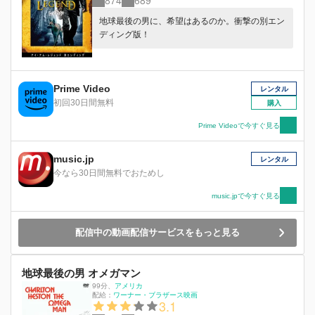
874
689
地球最後の男に、希望はあるのか。衝撃の別エン
ディング版！
Prime Video
レンタル
初回30日間無料
購入
Prime Videoで今すぐ見る
music.jp
レンタル
今なら30日間無料でおためし
music.jpで今すぐ見る
配信中の動画配信サービスをもっと見る
地球最後の男 オメガマン
99分
、
アメリカ
配給：
ワーナー・ブラザース映画
3.1