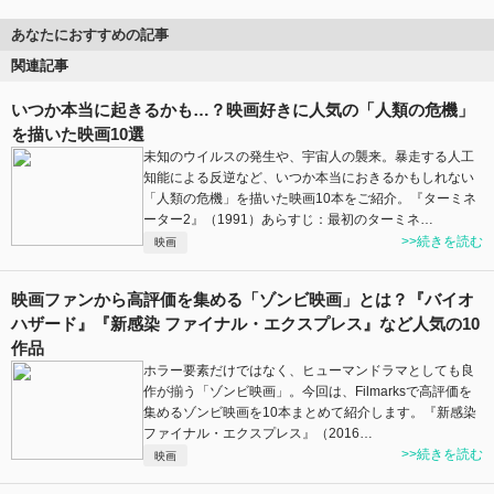
あなたにおすすめの記事
関連記事
いつか本当に起きるかも…？映画好きに人気の「人類の危機」
を描いた映画10選
未知のウイルスの発生や、宇宙人の襲来。暴走する人工
知能による反逆など、いつか本当におきるかもしれない
「人類の危機」を描いた映画10本をご紹介。『ターミネ
ーター2』（1991）あらすじ：最初のターミネ…
>>続きを読む
映画
映画ファンから高評価を集める「ゾンビ映画」とは？『バイオ
ハザード』『新感染 ファイナル・エクスプレス』など人気の10
作品
ホラー要素だけではなく、ヒューマンドラマとしても良
作が揃う「ゾンビ映画」。今回は、Filmarksで高評価を
集めるゾンビ映画を10本まとめて紹介します。『新感染
ファイナル・エクスプレス』（2016…
>>続きを読む
映画