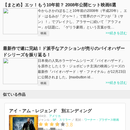
【まとめ】エッ！もう10年前？ 2008年公開ヒット映画6選
今からさかのぼること10年前の2008年（平成20年）。エ
ド・はるみが「グゥ〜！」で世界のナベアツが「3（サ
ン）！」でブレイクし、アラサーに続いて「アラフォ
ー」が話題に。「ゲリラ豪雨」という言葉が生…
>>続きを読む
映画
最新作で遂に完結！ド派手なアクションが売りのバイオハザー
ドシリーズを振り返る！
日本発の人気ホラーゲームシリーズ「バイオハザード」
を原作としたミラ・ジョボビッチ主演の映画シリーズの
最新作『バイオハザード：ザ・ファイナル』が12月23日
に公開されました。[maxbutton id…
>>続きを読む
映画
似ている作品
アイ・アム・レジェンド 別エンディング
104分
、
アメリカ
ジャンル：
SF
スリラー
／
配給：
ワーナー・ブラザース映画
3.8