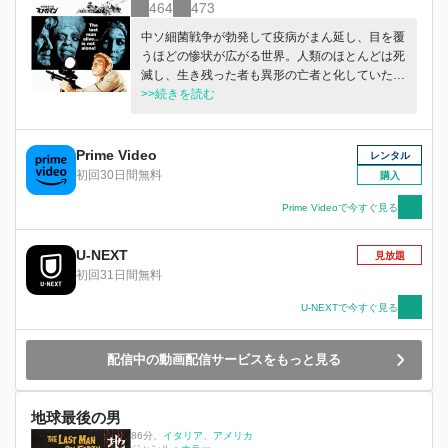
464
473
中ソ細菌戦争が勃発して疫病がまん延し、目を覆
うほどの惨状が広がる世界。人類のほとんどは死
滅し、生き残った者も異形の亡者と化していた。
そんななか、たった1人、細菌の開発者である科
>>続きを読む
学者・ネビルだけは、自らの血清により九死に一
生を得るが…。
Prime Video
レンタル
初回30日間無料
購入
Prime Videoで今すぐ見る
U-NEXT
見放題
初回31日間無料
U-NEXTで今すぐ見る
配信中の動画配信サービスをもっと見る
地球最後の男
86分
、
イタリア
アメリカ