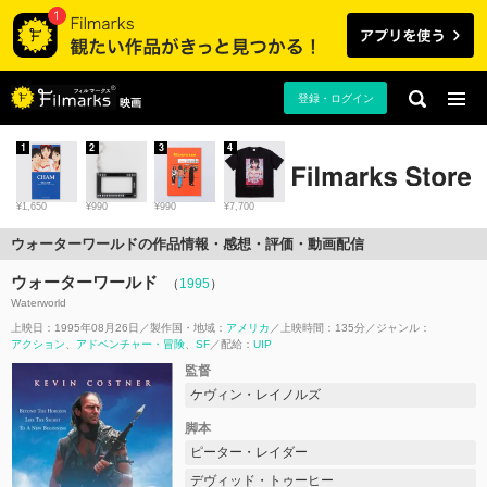
登録・ログイン
映画
1
2
3
4
¥1,650
¥990
¥990
¥7,700
ウォーターワールドの作品情報・感想・評価・動画配信
ウォーターワールド
（
1995
）
Waterworld
上映日：1995年08月26日
製作国・地域：
アメリカ
上映時間：135分
ジャンル：
アクション
アドベンチャー・冒険
SF
配給：
UIP
監督
ケヴィン・レイノルズ
脚本
ピーター・レイダー
デヴィッド・トゥーヒー