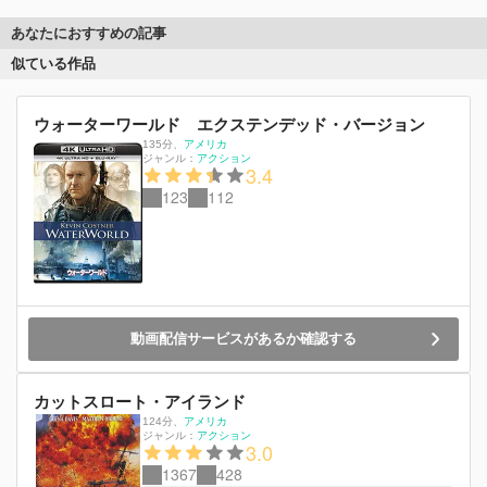
あなたにおすすめの記事
似ている作品
ウォーターワールド エクステンデッド・バージョン
135分
、
アメリカ
ジャンル：
アクション
3.4
123
112
動画配信サービスがあるか確認する
カットスロート・アイランド
124分
、
アメリカ
ジャンル：
アクション
3.0
1367
428