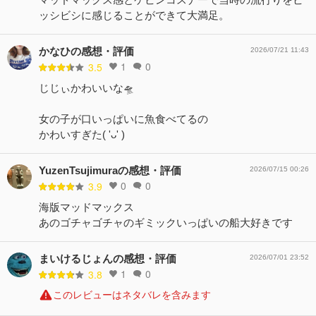
ッシビシに感じることができて大満足。
かなひの感想・評価
2026/07/21 11:43
1
0
3.5
じじぃかわいいな🛸
女の子が口いっぱいに魚食べてるの
かわいすぎた( 'ᴗ' )
YuzenTsujimuraの感想・評価
2026/07/15 00:26
0
0
3.9
海版マッドマックス
あのゴチャゴチャのギミックいっぱいの船大好きです
まいけるじょんの感想・評価
2026/07/01 23:52
1
0
3.8
このレビューはネタバレを含みます