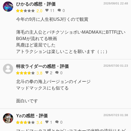
ひかるの感想・評価
2026/08/01 22:48
11
0
2.0
今年の9月に人生初USJ行くので観賞
薄毛の主人公とバチクソショボいMADMAXにBTTFぽい
BGMが流れてる映画
馬鹿ほど退屈でした
アトラクションは楽しいことを願います（ ; ; ）
特攻ライダーの感想・評価
2026/07/30 01:23
2
0
3.8
北斗の拳の海上バージョンのイメージ
マッドマックスにも似てる
面白いです
Yzの感想・評価
2026/07/23 01:38
1
0
3.4
マッドマックス感とケビンコスナーで当時の流行りをビ