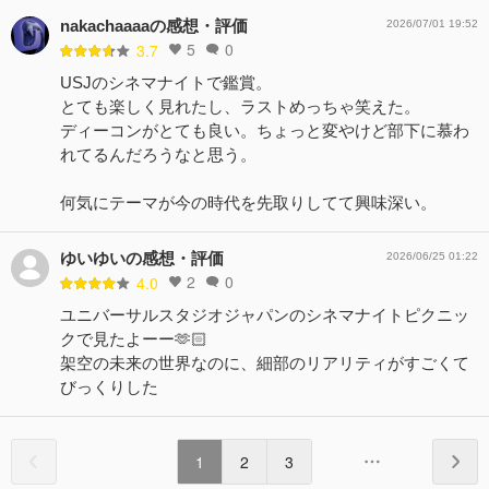
nakachaaaaの感想・評価
2026/07/01 19:52
5
0
3.7
USJのシネマナイトで鑑賞。
とても楽しく見れたし、ラストめっちゃ笑えた。
ディーコンがとても良い。ちょっと変やけど部下に慕わ
れてるんだろうなと思う。
何気にテーマが今の時代を先取りしてて興味深い。
ゆいゆいの感想・評価
2026/06/25 01:22
2
0
4.0
ユニバーサルスタジオジャパンのシネマナイトピクニッ
クで見たよーー🫶🏻
架空の未来の世界なのに、細部のリアリティがすごくて
びっくりした
1
2
3