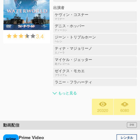
出演者
ケヴィン・コスナー
マリナー
デニス・ホッパー
ディーコン
3.4
ジーン・トリプルホーン
ヘレン
ティナ・マジョリーノ
エノーラ
マイケル・ジェッター
老グレゴール
ゼイクス・モカエ
プライアム
ラニー・フラハーティ
もっと見る
20320
6080
動画配信
PR
Prime Video
レンタル