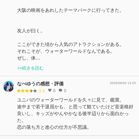
大阪の映画をあれしたテーマパークに行ってきた。
友人が曰く。
ここができた頃から人気のアトラクションがある。
それこそが、ウォーターワールドなんである。
ぜし、体…
>>続きを読む
なべゆうの感想・評価
2026/08/04 13:25
0
0
3.5
ユニバのウォーターワールドを久々に見て、鑑賞。
途中まで若干退屈かも、と思って観ていたけど音楽格好
良いし、キッズがやんやかなる後半辺りから面白かっ
た。
恋の落ち方と改心の仕方が不思議。