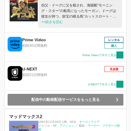
伯父・ドーグに父を殺され、海賊船“モーニン
グ・スター”の船長になったモーガン。ドーグは
彼女が持つ、財宝の眠る島“カットスロート・ア
イランド”の地図を手に入れるため、モーガンを
>>続きを読む
狙う。一方、モーガンは地図を解読するため、奴
隷のショウを買い…。
Prime Video
レンタル
初回30日間無料
購入
Prime Videoで今すぐ見る
U-NEXT
見放題
初回31日間無料
U-NEXTで今すぐ見る
配信中の動画配信サービスをもっと見る
マッドマックス2
1981年12月26日上映
、
96分
、
オーストラリア
ジャンル：
SF
アクション
／
配給：
ワーナー・ブラザース映
画