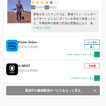
3.7
26089
6050
家族を失ったマックスは、最強マシン（インター
セプター）とともにガソリンを求めて彷徨ってい
た。中東戦争の勃発で石油が貴重品となり、各地
で壮絶な奪い合いが続発している。やがてマック
>>続きを読む
スは製油基地を守る人々と暴走族の抗争に遭遇。
Prime Video
レンタル
初回30日間無料
購入
Prime Videoで今すぐ見る
U-NEXT
見放題
初回31日間無料
U-NEXTで今すぐ見る
配信中の動画配信サービスをもっと見る