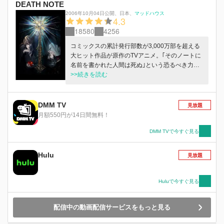
DEATH NOTE
2006年10月04日公開
、
日本
、
マッドハウス
4.3
18580
4256
コミックスの累計発行部数が3,000万部を超える
大ヒット作品が原作のTVアニメ。｢そのノートに
名前を書かれた人間は死ぬ｣という恐るべき力を
持つ、死神が落とした「デスノート」。それを天
>>続きを読む
才的な頭脳を持つ高校生・夜神月（ヤガミライ
ト）が拾う。デスノートを使って犯罪者たちに死
の制裁を下していく月は、いつしか「キラ」と呼
DMM TV
見放題
ばれるようになる。果たして月＝キラは、世界を
月額550円が14日間無料！
救う救世主となれるのか……。
DMM TVで今すぐ見る
Hulu
見放題
Huluで今すぐ見る
配信中の動画配信サービスをもっと見る