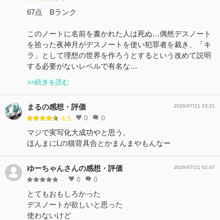
67点 Bランク
このノートに名前を書かれた人は死ぬ…偶然デスノート
を拾った夜神月がデスノートを使い犯罪者を裁き、「キ
ラ」として理想の世界を作ろうとするという改めて説明
する必要がないレベルで有名な…
>>続きを読む
まるの感想・評価
2026/07/21 23:21
0
0
4.5
マジで実写化大成功やと思う。
ほんまにLの猫背具合とかまんまやもんなー
ゆーちゃんさんの感想・評価
2026/07/21 02:47
0
0
-
とてもおもしろかった
デスノートが欲しいと思った
使わないけど