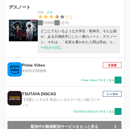
デスノート
46分
、
日本
3.5
10300
1210
どこにでもいるような大学生・夜神月。そんな彼
が、ある日偶然手にした一冊のノート、デスノー
ト。それは、「名前を書かれた人間は死ぬ」とい
うノートだった―――。強大な武器を手にし、気
>>続きを読む
が付けば、彼はこの平和な日常を脅かす犯罪者た
ちを、デスノートによって次々と裁き、次第に彼
は世間から、"キラ"として崇拝されるようになっ
Prime Video
見放題
ていく。しかし、そんな彼の前に現れたのは、世
初回30日間無料
界的に注目を集める名探偵・L。彼はキラを悪だ
と言い、必ず捕まえると宣言。どちらが正義でど
Prime Videoで今すぐ見る
ちらが悪なのか、どちらが死にどちらが生き残る
のか。そして、そんな2人の戦いを不敵な笑みを
TSUTAYA DISCAS
レンタル
浮かべ見つめる人物、ニア。新たな戦いがついに
【宅配レンタル】単品レンタルクーポン1枚プレゼ
幕をあける・・・
ント
TSUTAYA DISCASで今すぐ見る
配信中の動画配信サービスをもっと見る