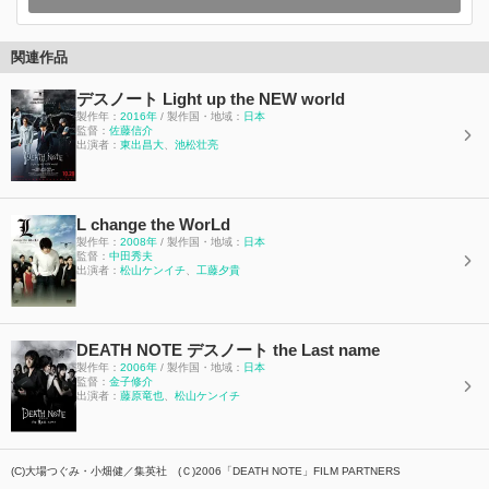
関連作品
デスノート Light up the NEW world
製作年：
2016年
/ 製作国・地域：
日本
監督：
佐藤信介
出演者：
東出昌大
、
池松壮亮
L change the WorLd
製作年：
2008年
/ 製作国・地域：
日本
監督：
中田秀夫
出演者：
松山ケンイチ
、
工藤夕貴
DEATH NOTE デスノート the Last name
製作年：
2006年
/ 製作国・地域：
日本
監督：
金子修介
出演者：
藤原竜也
、
松山ケンイチ
(C)大場つぐみ・小畑健／集英社 (Ｃ)2006「DEATH NOTE」FILM PARTNERS