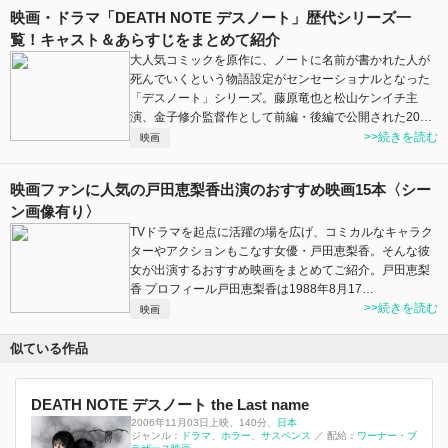
映画・ドラマ「DEATH NOTE デスノート」歴代シリーズ一
覧！キャスト＆あらすじをまとめて紹介
大人気コミックを原作に、ノートに名前が書かれた人が
死んでいくという物語設定がセンセーショナルとなった
「デスノート」シリーズ。藤原竜也と松山ケンイチ主
演、金子修介監督作として前編・後編で公開された20…
>>続きを読む
映画
映画ファンに人気の戸田恵梨香出演のおすすめ映画15本〈シー
ン画像有り〉
TVドラマを起点に活躍の場を広げ、コミカルなキャラク
ターやアクションもこなす女優・戸田恵梨香。そんな彼
女が出演するおすすめ映画をまとめてご紹介。戸田恵梨
香 プロフィール戸田恵梨香は1988年8月17…
>>続きを読む
映画
似ている作品
DEATH NOTE デスノート the Last name
2006年11月03日上映
、
140分
、
日本
ジャンル：
ドラマ
ホラー
サスペンス
／
配給：
ワーナー・ブ