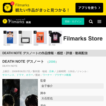
登録・ログイン
映画
1
2
3
4
¥1,650
¥990
¥990
¥7,700
DEATH NOTE デスノートの作品情報・感想・評価・動画配信
DEATH NOTE デスノート
（
2006
）
DEATH NOTE
上映日：2006年06月17日
製作国・地域：
日本
上映時間：126分
ジャンル：
サスペンス
ドラマ
ホラー
配給：
ワーナー・ブラザース映画
監督
金子修介
脚本
大石哲也
原作