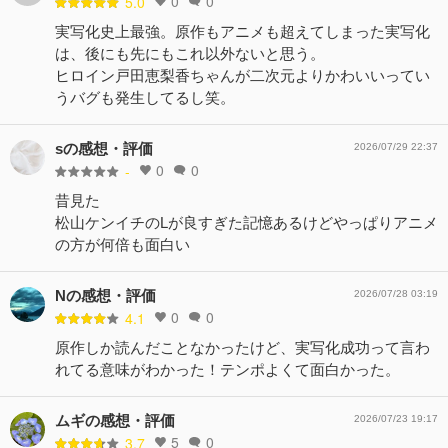
0
0
5.0
実写化史上最強。原作もアニメも超えてしまった実写化
は、後にも先にもこれ以外ないと思う。
ヒロイン戸田恵梨香ちゃんが二次元よりかわいいってい
うバグも発生してるし笑。
sの感想・評価
2026/07/29 22:37
0
0
-
昔見た
松山ケンイチのLが良すぎた記憶あるけどやっぱりアニメ
の方が何倍も面白い
Nの感想・評価
2026/07/28 03:19
0
0
4.1
原作しか読んだことなかったけど、実写化成功って言わ
れてる意味がわかった！テンポよくて面白かった。
ムギの感想・評価
2026/07/23 19:17
5
0
3.7