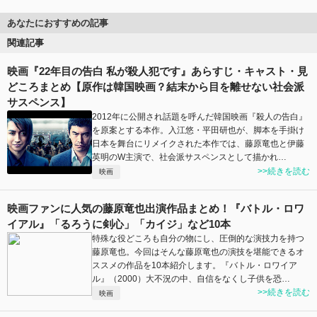
あなたにおすすめの記事
関連記事
映画『22年目の告白 私が殺人犯です』あらすじ・キャスト・見
どころまとめ【原作は韓国映画？結末から目を離せない社会派
サスペンス】
2012年に公開され話題を呼んだ韓国映画『殺人の告白』
を原案とする本作。入江悠・平田研也が、脚本を手掛け
日本を舞台にリメイクされた本作では、藤原竜也と伊藤
英明のW主演で、社会派サスペンスとして描かれ…
>>続きを読む
映画
映画ファンに人気の藤原竜也出演作品まとめ！『バトル・ロワ
イアル』「るろうに剣心」「カイジ」など10本
特殊な役どころも自分の物にし、圧倒的な演技力を持つ
藤原竜也。今回はそんな藤原竜也の演技を堪能できるオ
ススメの作品を10本紹介します。『バトル・ロワイア
ル』（2000）大不況の中、自信をなくし子供を恐…
>>続きを読む
映画