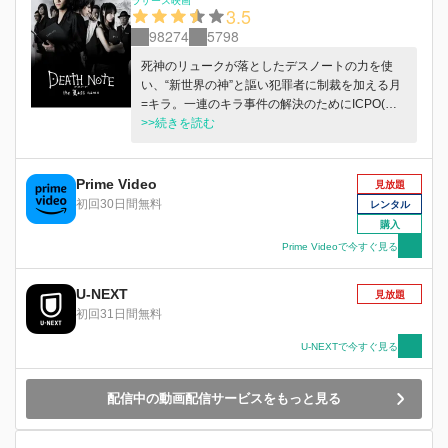
ラザース映画
3.5
98274
5798
死神のリュークが落としたデスノートの力を使
い、“新世界の神”と謳い犯罪者に制裁を加える月
=キラ。一連のキラ事件の解決のためにICPO(イ
ンターポール)から捜査本部に送り込まれた天
>>続きを読む
才・Lは、月への疑いを深めていく。月は自ら捜
査本部に乗り込み、Lと互いに腹を探り合う。そ
の折、リュークとは別の意志を持つ死神・レムの
Prime Video
見放題
デスノートを手に入れたアイドル・弥海砂
初回30日間無料
レンタル
は、“第二のキラ”となり、月に協力を申し出る。
購入
Prime Videoで今すぐ見る
U-NEXT
見放題
初回31日間無料
U-NEXTで今すぐ見る
配信中の動画配信サービスをもっと見る