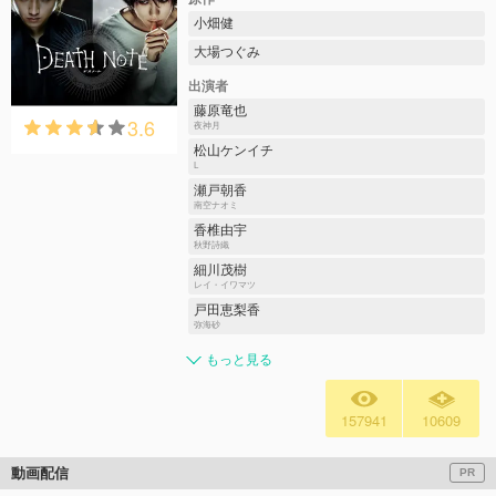
小畑健
大場つぐみ
出演者
藤原竜也
3.6
夜神月
松山ケンイチ
L
瀬戸朝香
南空ナオミ
香椎由宇
秋野詩織
細川茂樹
レイ・イワマツ
戸田恵梨香
弥海砂
もっと見る
157941
10609
動画配信
PR