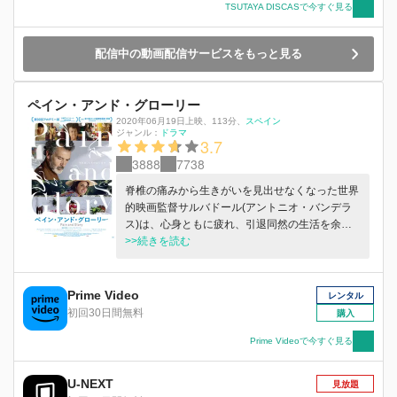
TSUTAYA DISCASで今すぐ見る
配信中の動画配信サービスをもっと見る
ペイン・アンド・グローリー
2020年06月19日上映
、
113分
、
スペイン
ジャンル：
ドラマ
3.7
3888
7738
脊椎の痛みから生きがいを見出せなくなった世界
的映画監督サルバドール(アントニオ・バンデラ
ス)は、心身ともに疲れ、引退同然の生活を余儀
なくされていた。そんななか、昔の自分をよく回
>>続きを読む
想するようになる。子供時代と母親、その頃移り
住んだバレンシアの村での出来事、マドリッドで
の恋と破局。その痛みは今も消えることなく残っ
Prime Video
レンタル
ていた。そんなと32年前に撮った作品の上映依頼
初回30日間無料
購入
が届く。思わぬ再会が心を閉ざしていた彼を過去
へと翻らせる。そして記憶のたどり着いた先に
Prime Videoで今すぐ見る
は・・・。
U-NEXT
見放題