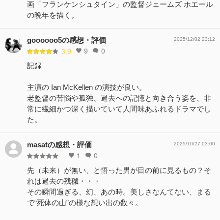
画「フランケンシュタイン」の監督ジェームズ ホエール
の晩年を描く。
goooooo5の感想・評価
2025/12/02 23:12
9
0
3.9
記録
主演の Ian McKellen の演技が良い。
老監督の苦悩や孤独、過去への記憶と向き合う姿を、非
常に繊細かつ深く描いていて人間味あふれるドラマでし
た。
masatの感想・評価
2025/10/27 03:00
1
0
-
先（未来）が無い、と悟った男が目の前に見るもの？そ
れは過去の残穢・・・
その瞬間過ぎる、幻、あの時。美しさなんてない、まる
で“死体の山”の様な想い出の数々。