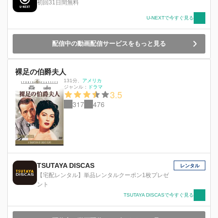
初回31日間無料
U-NEXTで今すぐ見る
配信中の動画配信サービスをもっと見る
裸足の伯爵夫人
131分
、
アメリカ
ジャンル：
ドラマ
3.5
317
476
TSUTAYA DISCAS
レンタル
【宅配レンタル】単品レンタルクーポン1枚プレゼ
ント
TSUTAYA DISCASで今すぐ見る