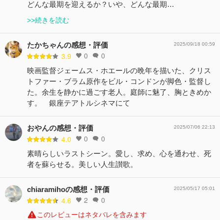
どんな最期を迎えるか？いや、どんな最期…
>>続きを読む
たかちゃんの感想・評価
2025/09/18 00:59
0
0
3.9
映画監督ジェームス・ホエールの晩年を描いた、クリス
トファー・ブラム原作をビル・コンドンが脚色・監督し
た。余生を静かに過ごす老人。庭師に魅了、胸ときめか
す。 銀座テアトルシネマにて
おやんの感想・評価
2025/07/06 22:13
0
0
4.0
素晴らしいラストシーン。愛し、求め、心を通わせ、死
者を蘇らせる。美しい人生讃歌。
chiaramihoの感想・評価
2025/05/17 05:01
2
0
4.6
このレビューはネタバレを含みます