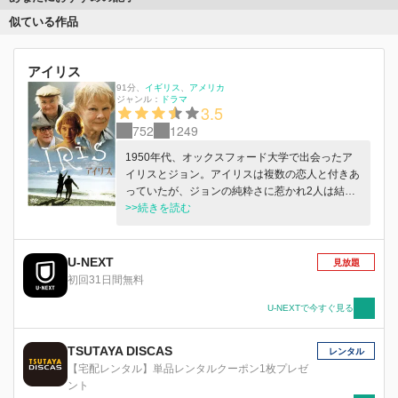
似ている作品
アイリス
91分
、
イギリス
アメリカ
ジャンル：
ドラマ
3.5
752
1249
1950年代、オックスフォード大学で出会ったア
イリスとジョン。アイリスは複数の恋人と付きあ
っていたが、ジョンの純粋さに惹かれ2人は結
婚。一流の作家として穏やかな日々を送ってい
>>続きを読む
た。そんななか、アイリスにアルツハイマーとい
う運命が降りかかり…。
U-NEXT
見放題
初回31日間無料
U-NEXTで今すぐ見る
TSUTAYA DISCAS
レンタル
【宅配レンタル】単品レンタルクーポン1枚プレゼ
ント