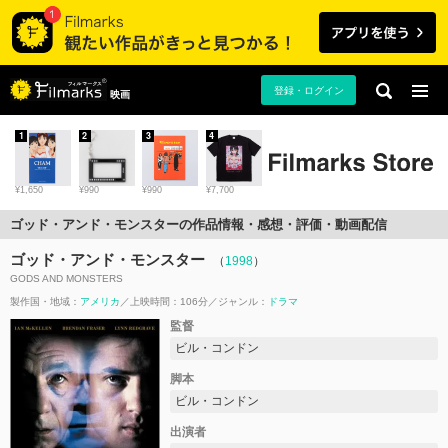
登録・ログイン
映画
1
2
3
4
¥1,650
¥990
¥990
¥7,700
ゴッド・アンド・モンスターの作品情報・感想・評価・動画配信
ゴッド・アンド・モンスター
（
1998
）
GODS AND MONSTERS
製作国・地域：
アメリカ
上映時間：106分
ジャンル：
ドラマ
監督
ビル・コンドン
脚本
ビル・コンドン
出演者