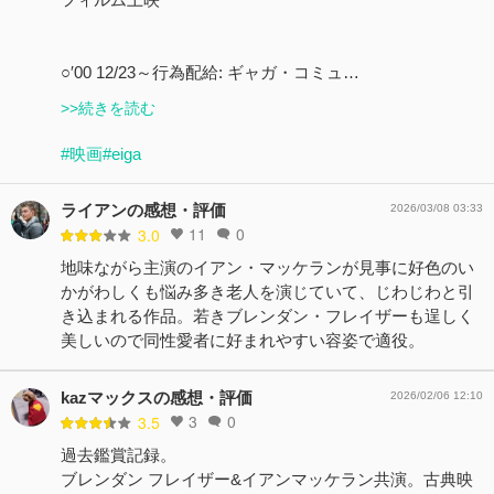
○′00 12/23～行為配給: ギャガ・コミュ…
>>続きを読む
#映画
#eiga
ライアンの感想・評価
2026/03/08 03:33
11
0
3.0
地味ながら主演のイアン・マッケランが見事に好色のい
かがわしくも悩み多き老人を演じていて、じわじわと引
き込まれる作品。若きブレンダン・フレイザーも逞しく
美しいので同性愛者に好まれやすい容姿で適役。
kazマックスの感想・評価
2026/02/06 12:10
3
0
3.5
過去鑑賞記録。
ブレンダン フレイザー&イアンマッケラン共演。古典映