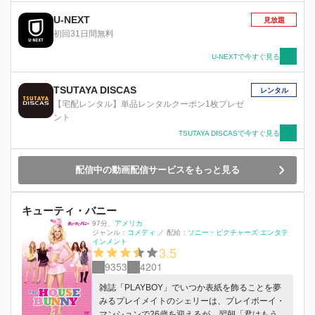
U-NEXT
見放題
初回31日間無料
U-NEXTで今すぐ見る
TSUTAYA DISCAS
レンタル
【宅配レンタル】単品レンタルクーポン1枚プレゼ
ント
TSUTAYA DISCASで今すぐ見る
配信中の動画配信サービスをもっと見る
キューティ・バニー
97分
、
アメリカ
ジャンル：
コメディ
／
配給：
ソニー・ピクチャーズ エンタテ
インメント
3.5
9353
4201
雑誌「PLAYBOY」でいつか表紙を飾ることを夢
みるプレイメイトのシェリーは、プレイボーイ・
マンションで26歳を迎えるが、翌朝「君はもう若