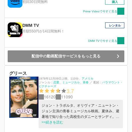
スに彩られたこの作品の中で、ローラは生き生き
初回30日間無料
購入
と奮闘する。その道のりは、決して華やかでも楽
でもないが、現実は夢よりも素晴らしいというこ
Prime Videoで今すぐ見る
とを教えてくれる。
DMM TV
レンタル
月額550円が14日間無料！
DMM TVで今すぐ見る
配信中の動画配信サービスをもっと見る
グリース
1978年12月09日上映
、
110分
、
アメリカ
ジャンル：
恋愛
ミュージカル
青春
／
配給：
パラマウント・
ピクチャーズ
3.7
16120
11090
ジョン・トラボルタ、オリヴィア・ニュートン・
ジョン主演の青春ミュージカル映画。夏休み、避
暑地で知り合った高校生のダニーとサンディ。ひ
と夏の恋で終わるかと思いきや、ダニーの高校に
>>続きを読む
サンディが転校してきて……。