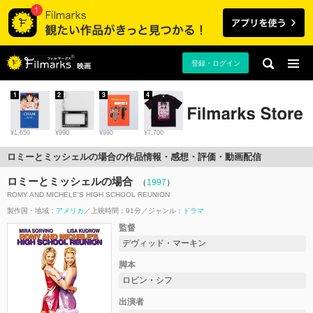
登録・ログイン
映画
1
2
3
4
¥1,650
¥990
¥990
¥7,700
ロミーとミッシェルの場合の作品情報・感想・評価・動画配信
ロミーとミッシェルの場合
（
1997
）
ROMY AND MICHELE'S HIGH SCHOOL REUNION
製作国・地域：
アメリカ
上映時間：91分
ジャンル：
ドラマ
監督
デヴィッド・マーキン
脚本
ロビン・シフ
出演者