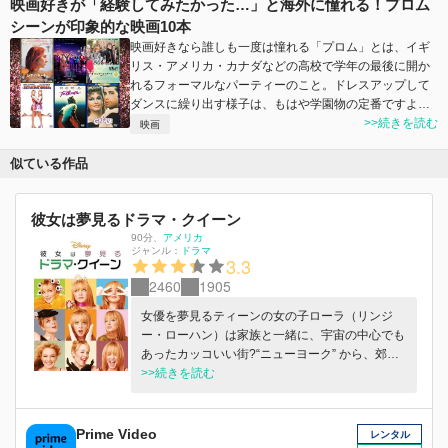
映画好きが「経験してみたかった…」と海外に憧れる！プロム
シーンが印象的な映画10本
映画好きなら誰しも一度は憧れる「プロム」とは、イギ
リス・アメリカ・カナダなどの高校で学年の最後に開か
れるフォーマルなパーティーのこと。ドレスアップして
ダンスに繰り出す様子は、もはや学園物の定番ですよ…
>>続きを読む
映画
似ている作品
彼女は夢見るドラマ・クイーン
90分
、
アメリカ
ジャンル：
ドラマ
3.3
2460
1905
女優を夢見るティーンの女の子ローラ（リンジ
ー・ローハン）は家族と一緒に、宇宙の中心でも
あったカッコいい街?“ニューヨーク” から、郊外
のニュージャージーに引越すことになる。刺激ゼ
>>続きを読む
ロの退屈な生活がスタートすると思いガッカリす
るローラだが、誰がどんな邪魔をしようと彼女は
スターになることを諦めない！心躍る音楽とダン
Prime Video
レンタル