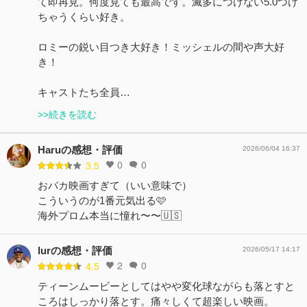
て即再見。何度見ても最高です。滅多につけない5.0つけ
ちゃうくらい好き。
ロミーの鋭い目つき大好き！ミッシェルの間や声大好
き！
キャストたち全員…
>>続きを読む
Haruの感想・評価
2026/06/04 16:37
0
0
3.5
おバカ映画すぎて（いい意味で）
こういうのが1番元気出る🩷
海外プロム本当に憧れ〜〜🇺🇸
lurの感想・評価
2026/05/17 14:17
2
0
4.5
ティーンムービーとしてはやや変化球ながらも落とすと
ころはしっかり落とす。痛々しくて超楽しい映画。