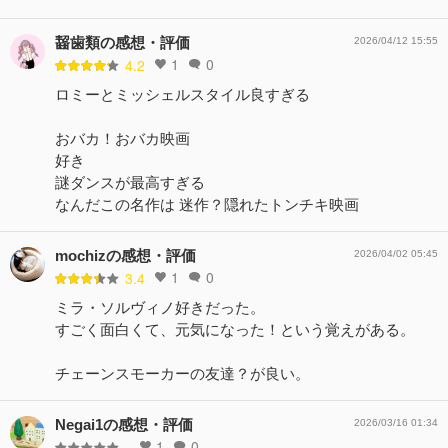
齧歯類の感想・評価
2026/04/12 15:55
1
0
4.2
ロミーとミッシェルスタイル良すぎる
おバカ！おバカ映画
好き
謎ダンスが最高すぎる
なんだこの名作は 迷作？隠れたトンチキ映画
mochizの感想・評価
2026/04/02 05:45
1
0
3.4
ミラ・ソルヴィノ好きだった。
すごく面白くて、元気になった！という覚えがある。
チェーンスモーカーの友達？が良い。
Negai1の感想・評価
2026/03/16 01:34
1
0
-