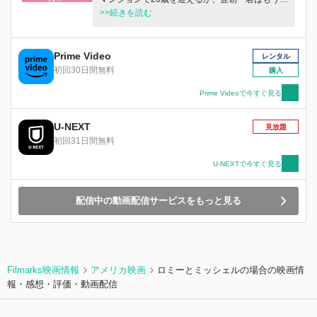
くないから！」と追い出されてしまう。住む場所
>>続きを読む
を失い、行く当てもなく街を彷徨うシェリーは、
寮母の仕事につくが…。
Prime Video
レンタル
初回30日間無料
購入
Prime Videoで今すぐ見る
U-NEXT
見放題
初回31日間無料
U-NEXTで今すぐ見る
配信中の動画配信サービスをもっと見る
Filmarks映画情報
アメリカ映画
ロミーとミッシェルの場合の映画情
報・感想・評価・動画配信