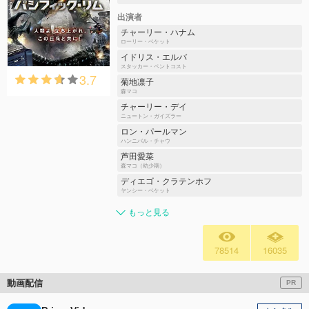
出演者
チャーリー・ハナム
ローリー・ベケット
イドリス・エルバ
スタッカー・ペントコスト
3.7
菊地凛子
森マコ
チャーリー・デイ
ニュートン・ガイズラー
ロン・パールマン
ハンニバル・チャウ
芦田愛菜
森マコ（幼少期）
ディエゴ・クラテンホフ
ヤンシー・ベケット
もっと見る
78514
16035
動画配信
PR