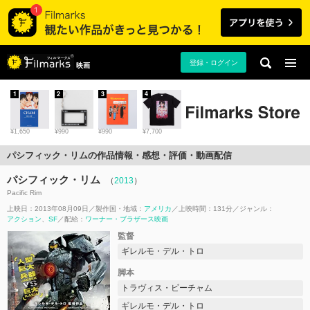
登録・ログイン
映画
1
2
3
4
¥1,650
¥990
¥990
¥7,700
パシフィック・リムの作品情報・感想・評価・動画配信
パシフィック・リム
（
2013
）
Pacific Rim
上映日：2013年08月09日
製作国・地域：
アメリカ
上映時間：131分
ジャンル：
アクション
SF
配給：
ワーナー・ブラザース映画
監督
ギレルモ・デル・トロ
脚本
トラヴィス・ビーチャム
ギレルモ・デル・トロ