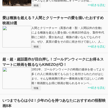
リーズなど多くの怪獣映画にオマージュが込…
>>続きを読む
映画
愛は種族を超える？人間とクリーチャーの愛を描いたおすすめ
映画10選
人間とクリーチャー（異形の者・獣・人間以外の生物）
による種族を超えた愛を描いた映画10作品を、製作年代
順にご紹介。愛があれば、種族の違いなんてなんのそ
の。ぜひ、真実の愛をその目に焼き付けて欲しい。人…
>>続きを読む
映画
超・超・超話題作が目白押し！ゴールデンウィークにお得＆ス
マートに映画を観るならKINEZOが◎！
1951年、ゴールデンウィークの時期の連休を使ってより
多くの人に映画を観てもらおうと名付けられたのがはじ
まり。そんな映画興行界が一番映画を観てほしいこの時
期！映画館もお得に映画が観られるキャンペ…
>>続きを読む
特集
いつまでも心は小2！少年の心を持つあなたにおすすめの怪獣映
画8本