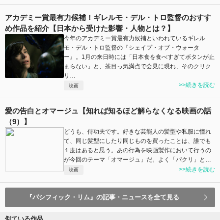
アカデミー賞最有力候補！ギレルモ・デル・トロ監督のおすす
め作品を紹介【日本から受けた影響・人物とは？】
今年のアカデミー賞最有力候補といわれているギレル
モ・デル・トロ監督の『シェイプ・オブ・ウォータ
ー』。1月の来日時には「日本食を食べすぎてボタンが止
まらない」と、茶目っ気満点で会見に現れ、そのクリク
リ…
>>続きを読む
映画
愛の告白とオマージュ【知れば知るほど解らなくなる映画の話
（9）】
どうも、侍功夫です。好きな芸能人の髪型や私服に憧れ
て、同じ髪型にしたり同じものを買ったことは、誰でも
１度はあると思う。あの行為を映画製作において行うの
が今回のテーマ「オマージュ」だ。よく「パクリ」と…
>>続きを読む
映画
『パシフィック・リム』の記事・ニュースを全て見る
似ている作品