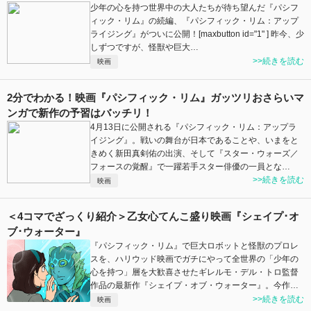
少年の心を持つ世界中の大人たちが待ち望んだ『パシフ
ィック・リム』の続編、『パシフィック・リム：アップ
ライジング』がついに公開！[maxbutton id="1" ] 昨今、少
しずつですが、怪獣や巨大…
>>続きを読む
映画
2分でわかる！映画『パシフィック・リム』ガッツリおさらいマ
ンガで新作の予習はバッチリ！
4月13日に公開される『パシフィック・リム：アップラ
イジング』。戦いの舞台が日本であることや、いまをと
きめく新田真剣佑の出演、そして『スター・ウォーズ／
フォースの覚醒』で一躍若手スター俳優の一員とな…
>>続きを読む
映画
＜4コマでざっくり紹介＞乙女心てんこ盛り映画『シェイプ･オ
ブ･ウォーター』
『パシフィック・リム』で巨大ロボットと怪獣のプロレ
スを、ハリウッド映画でガチにやって全世界の「少年の
心を持つ」層を大歓喜させたギレルモ・デル・トロ監督
作品の最新作『シェイプ・オブ・ウォーター』。今作…
>>続きを読む
映画