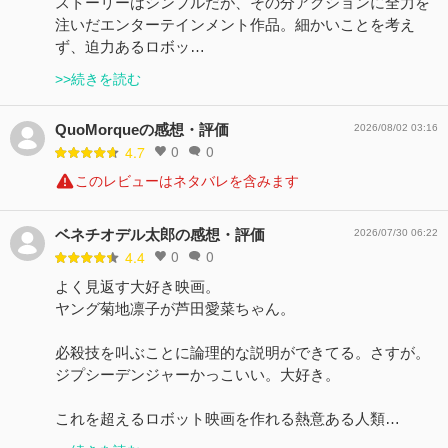
ストーリーはシンプルだが、その分アクションに全力を
注いだエンターテインメント作品。細かいことを考え
ず、迫力あるロボッ…
>>続きを読む
QuoMorqueの感想・評価
2026/08/02 03:16
0
0
4.7
このレビューはネタバレを含みます
ベネチオデル太郎の感想・評価
2026/07/30 06:22
0
0
4.4
よく見返す大好き映画。
ヤング菊地凛子が芦田愛菜ちゃん。
必殺技を叫ぶことに論理的な説明ができてる。さすが。
ジプシーデンジャーかっこいい。大好き。
これを超えるロボット映画を作れる熱意ある人類…