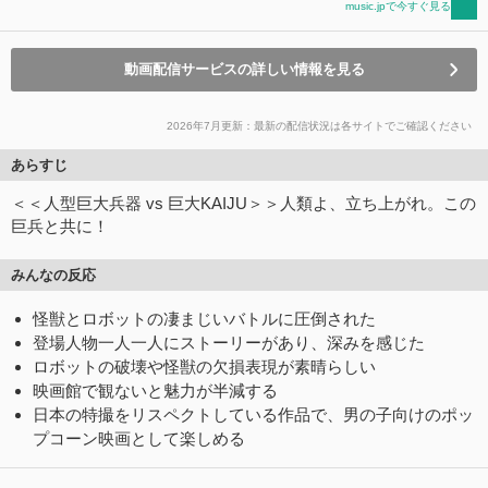
music.jpで今すぐ見る
動画配信サービスの詳しい情報を見る
2026年7月更新：最新の配信状況は各サイトでご確認ください
あらすじ
＜＜人型巨大兵器 vs 巨大KAIJU＞＞人類よ、立ち上がれ。この
巨兵と共に！
みんなの反応
怪獣とロボットの凄まじいバトルに圧倒された
登場人物一人一人にストーリーがあり、深みを感じた
ロボットの破壊や怪獣の欠損表現が素晴らしい
映画館で観ないと魅力が半減する
日本の特撮をリスペクトしている作品で、男の子向けのポッ
プコーン映画として楽しめる