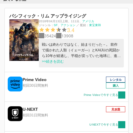
パシフィック・リム アップライジング
2018年04月13日上映
、
111分
、
アメリカ
ジャンル：
SF
アクション
／
配給：
東宝東和
3.4
35424
13908
戦いは終わりではなく、始まりだった－。 前作
で描かれた人類（イェーガ―）とKAIJUの死闘か
ら10年が経過し、平穏が戻っていた地球に、進化
を遂げたKAIJUが再び姿を現し、世界を絶望の淵
>>続きを読む
へと突き落とす。 よりスタイリッシュに洗練さ
れパワーアップを果たした新世代のイェーガーに
乗り込む若きパイロット達は、迫りくるKAIJUを
Prime Video
レンタル
撃ち滅ぼすことが出来るのか！？
初回30日間無料
購入
Prime Videoで今すぐ見る
U-NEXT
見放題
初回31日間無料
U-NEXTで今すぐ見る