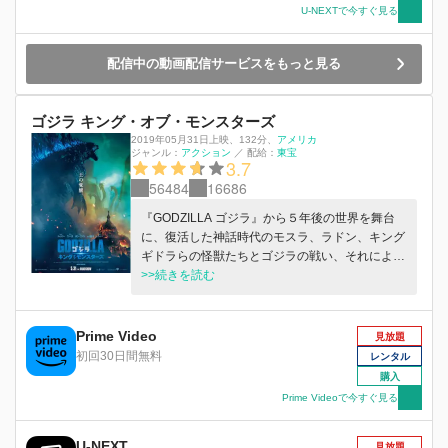
U-NEXTで今すぐ見る
配信中の動画配信サービスをもっと見る
ゴジラ キング・オブ・モンスターズ
2019年05月31日上映
、
132分
、
アメリカ
ジャンル：
アクション
／
配給：
東宝
3.7
56484
16686
『GODZILLA ゴジラ』から５年後の世界を舞台
に、復活した神話時代のモスラ、ラドン、キング
ギドラらの怪獣たちとゴジラの戦い、それによっ
て引き起こされる世界の破滅を阻止しようとする
>>続きを読む
特務機関・モナークの活躍を描く。
Prime Video
見放題
初回30日間無料
レンタル
購入
Prime Videoで今すぐ見る
U-NEXT
見放題