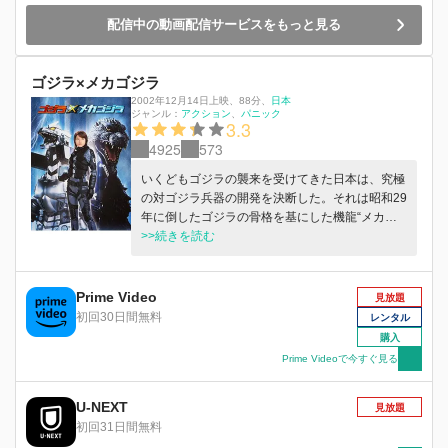
配信中の動画配信サービスをもっと見る
ゴジラ×メカゴジラ
2002年12月14日上映
、
88分
、
日本
ジャンル：
アクション
パニック
3.3
4925
573
いくどもゴジラの襲来を受けてきた日本は、究極
の対ゴジラ兵器の開発を決断した。それは昭和29
年に倒したゴジラの骨格を基にした機龍“メカゴ
ジラ”だ。4年の歳月をかけ機龍が完成した時、ゴ
>>続きを読む
ジラが八景島に上陸。ここにロボット対怪獣の決
戦が始まった。
Prime Video
見放題
初回30日間無料
レンタル
購入
Prime Videoで今すぐ見る
U-NEXT
見放題
初回31日間無料