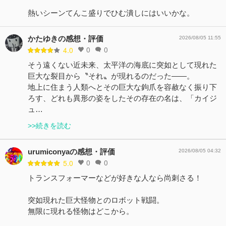
熱いシーンてんこ盛りでひむ潰しにはいいかな。
かたゆきの感想・評価
2026/08/05 11:55
0
0
4.0
そう遠くない近未来、太平洋の海底に突如として現れた
巨大な裂目から〝それ〟が現れるのだった――。
地上に住まう人類へとその巨大な鉤爪を容赦なく振り下
ろす、どれも異形の姿をしたその存在の名は、「カイジ
ュ…
>>続きを読む
urumiconyaの感想・評価
2026/08/05 04:32
0
0
5.0
トランスフォーマーなどが好きな人なら尚刺さる！
突如現れた巨大怪物とのロボット戦闘。
無限に現れる怪物はどこから。