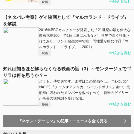
>>続きを読む
映画
【ネタバレ考察】ゲイ映画として『マルホランド・ドライブ』
を解説
2016年BBCカルチャーが発表した「21世紀の最も偉大な
映画TOP100」で1位に選ばれるなど、世界で高く評価さ
れており、リンチ映画の中で唯一同性愛が絡む作品『マ
ルホランド・ドライブ』（2001）…
>>続きを読む
映画
知れば知るほど解らなくなる映画の話（3）～モンタージュでゴ
リラは何を思うか？～
どうも、侍功夫です。まずはこの動画を……[maxbutton
id="1" ] 『チーム★アメリカ ワールドポリス』劇中。北
朝鮮に囚われたメンバーを救出すべく、新米のゲイリー
が所長の猛特訓を受ける場…
>>続きを読む
映画
『ネオン・デーモン』の記事・ニュースを全て見る