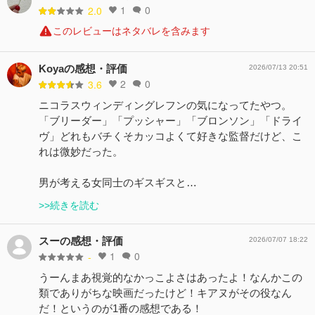
1
0
2.0
このレビューはネタバレを含みます
Koyaの感想・評価
2026/07/13 20:51
2
0
3.6
ニコラスウィンディングレフンの気になってたやつ。
「ブリーダー」「プッシャー」「ブロンソン」「ドライ
ヴ」どれもバチくそカッコよくて好きな監督だけど、こ
れは微妙だった。
男が考える女同士のギスギスと…
>>続きを読む
スーの感想・評価
2026/07/07 18:22
1
0
-
うーんまあ視覚的なかっこよさはあったよ！なんかこの
類でありがちな映画だったけど！キアヌがその役なん
だ！というのが1番の感想である！