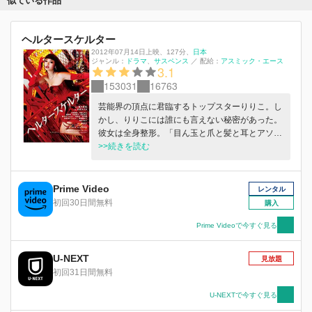
似ている作品
ヘルタースケルター
2012年07月14日上映
、
127分
、
日本
ジャンル：
ドラマ
サスペンス
／
配給：
アスミック・エース
3.1
153031
16763
芸能界の頂点に君臨するトップスターりりこ。し
かし、りりこには誰にも言えない秘密があった。
彼女は全身整形。「目ん玉と爪と髪と耳とアソ
コ」以外は全部つくりもの。 整形手術の後遺症
>>続きを読む
がりりこの身体を蝕み始め、美容クリニックの隠
された犯罪を追う者たちの影がちらつく。さらに
は、結婚を狙っていた御曹司が別の女と婚約。生
Prime Video
レンタル
まれついての美しさでりりこの座を脅かす後輩モ
初回30日間無料
購入
デルの登場。究極の美の崩壊と、頂点から転落す
る恐怖に追い詰められ、現実と悪夢の狭間をさま
Prime Videoで今すぐ見る
ようりりこ。 疾走の果てに、世の中を騒然とさ
せる事件へと繋がっていく・・・。
U-NEXT
見放題
初回31日間無料
U-NEXTで今すぐ見る