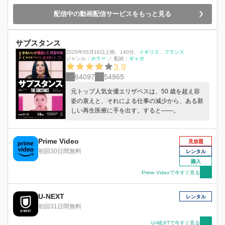
配信中の動画配信サービスをもっと見る
サブスタンス
2025年05月16日上映
、
140分
、
イギリス
フランス
ジャンル：
ホラー
／
配給：
ギャガ
3.9
64097
54965
元トップ⼈気⼥優エリザベスは、50 歳を超え容
姿の衰えと、それによる仕事の減少から、ある新
しい再⽣医療に⼿を出す。すると――。
Prime Video
見放題
初回30日間無料
レンタル
購入
Prime Videoで今すぐ見る
U-NEXT
レンタル
初回31日間無料
U-NEXTで今すぐ見る