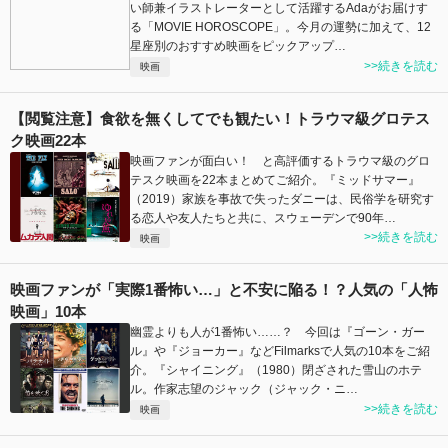
い師兼イラストレーターとして活躍するAdaがお届けす
る「MOVIE HOROSCOPE」。今月の運勢に加えて、12
星座別のおすすめ映画をピックアップ…
>>続きを読む
映画
【閲覧注意】食欲を無くしてでも観たい！トラウマ級グロテス
ク映画22本
映画ファンが面白い！ と高評価するトラウマ級のグロ
テスク映画を22本まとめてご紹介。『ミッドサマー』
（2019）家族を事故で失ったダニーは、民俗学を研究す
る恋人や友人たちと共に、スウェーデンで90年…
>>続きを読む
映画
映画ファンが「実際1番怖い…」と不安に陥る！？人気の「人怖
映画」10本
幽霊よりも人が1番怖い……？ 今回は『ゴーン・ガー
ル』や『ジョーカー』などFilmarksで人気の10本をご紹
介。『シャイニング』（1980）閉ざされた雪山のホテ
ル。作家志望のジャック（ジャック・ニ…
>>続きを読む
映画