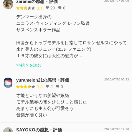
zarameの感想・評価
2026/07/27 08:06
29
0
3.1
デンマーク出身の
ニコラス·ウィンディング·レフン監督
サスペンスホラー作品
田舎からトップモデルを目指してロサンゼルスにやって
来た美人のジェシー(エル·ファニング)
１６才の彼女には天性の魅力が…
>>続きを読む
yuramelon21の感想・評価
2026/07/20 05:23
2
0
3.6
才能というなの羨望や嫉妬
モデル業界の闇をひしひしと感じた
あまりにも主人公が可愛そう
音楽が凄く良い
SAYOKOの感想・評価
2026/07/16 12:20