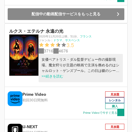
配信中の動画配信サービスをもっと見る
ルクス・エテルナ 永遠の光
2020年11月20日上映
、
51分
、
フランス
ジャンル：
ドラマ
サスペンス
3.5
3716
4676
女優ベアトリス・ダル監督デビュー作の撮影現
場。魔女狩りが主題の映画で主演を務めるのはシ
ャルロット・ゲンズブール。この日は磔のシーン
が撮影される予定だが、ベアトリスを監督の座か
>>続きを読む
ら引き下ろしたいプロデューサーと彼らと結託す
る撮影監督、更にはシャルロットを自身の作品に
スカウトしようとする新人監督や現場に潜り込ん
Prime Video
見放題
だ映画ジャーナリストなど、それぞれの思惑や執
初回30日間無料
レンタル
着が交錯し、現場は次第に収拾のつかないカオス
購入
状態へと発展していく。しかも、問題のシーンの
Prime Videoで今すぐ見る
撮影直前に、シャルロットには子守に預けている
娘から不穏な内容の電話までかかってきて…。
U-NEXT
見放題