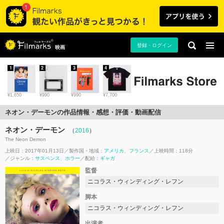
登録・ログイン
映画
1
2
3
4
¥1,650
¥990
¥990
¥7,700
ネオン・デーモンの作品情報・感想・評価・動画配信
ネオン・デーモン
（
2016
）
The Neon Demon
上映日：2017年01月13日
製作国・地域：
アメリカ
フランス
上映時間：118分
ジャンル：
サスペンス
ホラー
配給：
ギャガ
監督
ニコラス・ウィンディング・レフン
脚本
ニコラス・ウィンディング・レフン
出演者