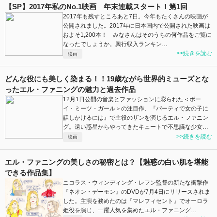
【SP】2017年私のNo.1映画 年末連載スタート！第1回
2017年も残すところあと7日。今年もたくさんの映画が
公開されました。2017年に日本国内で公開された映画は
およそ1,200本！ みなさんはそのうちの何作品をご覧に
なったでしょうか。興行収入ランキン…
>>続きを読む
映画
どんな役にも美しく染まる！！19歳ながら世界的ミューズとな
ったエル・ファニングの魅力と過去作品
12月1日公開の音楽とファッションに彩られた＜ボー
イ・ミーツ・ガール＞の注目作、『パーティで女の子に
話しかけるには』で主役のザンを演じるエル・ファニン
グ。遠い惑星からやってきたキュートで不思議な少女…
>>続きを読む
映画
エル・ファニングの美しさの秘密とは？【魅惑の白い肌を堪能
できる作品集】
ニコラス・ウィンディング・レフン監督の新たな衝撃作
『ネオン・デーモン』のDVDが7月4日にリリースされま
した。主演を務めたのは『マレフィセント』でオーロラ
姫役を演じ、一躍人気を集めたエル・ファニング…