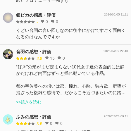
めたプロデューサー強すぎ
銀ピカの感想・評価
2026/05/05 11:11
0
0
-
くどい台詞の言い回しなのに後半にかけてすごく面白く
なるのはなんでですか
音羽の感想・評価
2026/04/09 22:40
15
0
2.8
“好き”の形がまだ定まらない10代女子達の表面的には静
かだけれど内面はずっと揺れ動いている作品。
都の宇佐美への想いは恋、憧れ、心酔、独占欲、所望が
混ざった複雑な感情で、だからこそ近づきたいのに踏…
>>続きを読む
ふみの感想・評価
2026/03/26 09:11
0
0
3.5