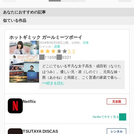
あなたにおすすめの記事
似ている作品
ホットギミック ガールミーツボーイ
2019年06月28日上映
、
119分
、
日本
ジャンル：
恋愛
3.3
11658
9321
どこにでもいる平凡な女子高生・成田初（なりた
はつみ）。優しい兄・凌（しのぐ）、元気な妹・
茜（あかね）と両親と、ごく普通の家庭で暮らし
ていた。ある日、同じマンションに住む橘亮輝
>>続きを読む
（たちばなりょうき）に弱みを握られ、亮輝の無
茶な命令に振り回されることに。 そんな時、数
年前に突然引っ越していった幼馴染・小田切梓
Netflix
見放題
（おだぎりあずさ）が帰ってきた。人気モデルと
して活躍し、遠い存在だと思っていた梓が、昔と
変わらず自分を守ってくれる姿に初は自然と魅か
Netflixで今すぐ見る
れていく。亮輝に邪魔をされながらも、初と梓は
付き合うことに。幸福感に溶けてゆく初だった
TSUTAYA DISCAS
レンタル