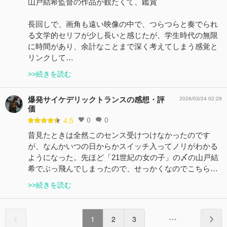
山戸結希監督の作品が観たくて、鑑賞
長回しで、画角も遠い映像の中で、つらつらと奏でられ
る文学的セリフが少し長いと感じたが、学生時代の無限
に時間があり、余計なことまで深く考えてしまう感覚と
リンクして…
>>続きを読む
爆発サイケデリックトランスの感想・評
2026/03/24 02:29
価
0
0
4.5
昔見たときは全然このセンス受けつけなかったのです
が、なんかいつの日からかスイッチ入ってノリがわかる
ようになった。先ほど「21世紀の女の子」の〆の山戸結
希でぶっ飛んでしまったので、せっかくなのでこちら…
>>続きを読む
1
2
3