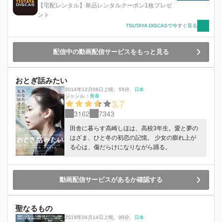
が、実は梓にはある目的があった―。 さらに、
【宅配レンタル】単品レンタルクーポン1枚プレゼ
兄・凌の秘密を知ってしまう。今まで通りではい
ント
られなくなり、戸惑う初。 昔から憧れの存在だ
TSUTAYA DISCASで今すぐ見る
った梓。口は悪いが傷ついた初を励ましてくれる
亮輝。幼い頃からいつも自分を守ってくれる凌。
そんな３人の男性との恋に揺れ動く初の運命
配信中の動画配信サービスをもっと見る
は…。
おとぎ話みたい
2014年12月06日上映
、
55分
、
日本
ジャンル：
青春
3.7
3162
7343
田舎に暮らす高崎しほは、高校3年生。愛と夢の
はざま、ひと冬の初恋の記憶。 少女の膨れ上が
る心は、傷だらけになりながら踊る。
動画配信サービスがあるか確認する
聖なるもの
2018年04月14日上映
、
90分
、
日本