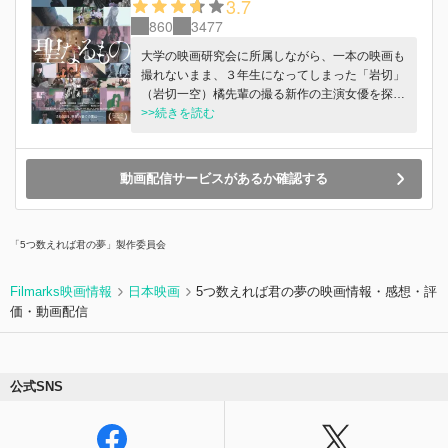
3.7
860
3477
大学の映画研究会に所属しながら、一本の映画も
撮れないまま、３年生になってしまった「岩切」
（岩切一空）橘先輩の撮る新作の主演女優を探し
始めた彼はある日、舞先輩から４年に一度現れる
>>続きを読む
という「新歓の怪談」の話を聞く。新歓合宿時に
現れる、黒くて長い髪、大きな目透き通るような
白い肌を持った少女。「彼女を見た者は、衝動的
動画配信サービスがあるか確認する
に映画を撮りたくなり、唯一彼女に選ばれ、彼女
を被写体に撮った映画は必ず大傑作になる」とい
う。だがそこにはルールがあった。 ①彼女のた
「5つ数えれば君の夢」製作委員会
めに脚本を書くこと。②何があっても撮影を止め
ないこと。③は今だ誰もわからないという。 そ
して、迎えた新歓合宿の当日。彼の目の前に、例
Filmarks映画情報
日本映画
5つ数えれば君の夢の映画情報・感想・評
の「怪談少女」（南美櫻）が現れ、「僕」は思わ
価・動画配信
ず声をかけてしまうー「僕の、映画に、出てくれ
ませんか？」 無口どころか、名前も名乗らない
彼女に自宅にあったマンガから「南」と名付けた
「僕」の、彼女のための映画製作が始まった。自
公式SNS
身の工房で、特撮映画を準備中の優秀な後輩「小
川」（小川沙良）も巻き込み、「外の世界に憧れ
る少女の物語」の撮影が開始されるが、あまりに