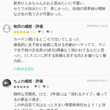
新井ひとみちゃんがお人形みたいに可愛い。
セリフが詩みたいで、美しかった。自他の境界線が曖昧
な少女の危うさが可愛かった。
牧田の感想・評価
2026/05/17 16:10
1
0
4.6
カーテン開けるところで泣いてしまった
徹底的に女子校を箱庭に見せる作劇がハマってて、マジ
で女子校の文化祭が(多分)満遍なく描かれてるんだと思
った。(ミスコンに対する欺瞞も呈する)5人を偏りなく魅
力的…
>>続きを読む
ちょの感想・評価
2026/05/15 23:17
0
0
-
独特な雰囲気。けど、2年後には『溺れるナイフ』撮って
るの夢あり過ぎ。
この作品見て次はもっと大きい商業映画任せよう！と決