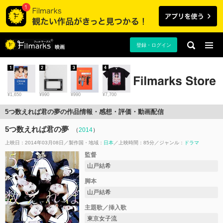
登録・ログイン
映画
1
2
3
4
¥1,650
¥990
¥990
¥7,700
5つ数えれば君の夢の作品情報・感想・評価・動画配信
5つ数えれば君の夢
（
2014
）
上映日：2014年03月08日
製作国・地域：
日本
上映時間：85分
ジャンル：
ドラマ
監督
山戸結希
脚本
山戸結希
主題歌／挿入歌
東京女子流