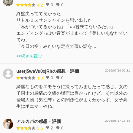
0
0
4.2
終盤尖ってて良かった
リトルミスサンシャインを思い出した
「私がついてるからね」「○○君来てないみたい」
エンディングっぽい音楽が止まって「美しいあなたでい
てね」
「今日の空」みたいな定点で薄い話を…
>>続きを読む
userj5waVu0xjRhの感想・評価
2026/07/19 02:21
0
0
1.0
綺麗なものをエモそうに撮ってみましたって感じ。女の
子同士の感情の交錯の場面は良かったけど、それ以外の
登場人物（男性陣）との関係性がよく分からず。女子高
生はポエマーやね。
アルカパの感想・評価
2026/06/17 18:44
2
0
3.5