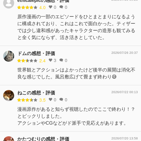
ethicalepicの感想・評価
0
0
4.0
原作漫画の一部のエピソードをひとまとまりになるよう
に構成されており、これはこれで面白かった。ティザー
では少し違和感があったキャラクターの造形も観てみる
と全く気にならず、活き活きとしていた。
ドムの感想・評価
2026/07/26 20:37
3
0
2.4
世界観とアクションはよかったけど後半の展開は消化不
良な感じでした。風呂敷広げて畳まず終わり😅
ねこの感想・評価
2026/07/22 00:13
0
0
3.5
漫画原作があると知らず視聴したのでここで終わり！？
とビックリしました。
アクションやCGなどがド派手で見応えがあります。
かたつむりの感想・評価
2026/07/20 13:58