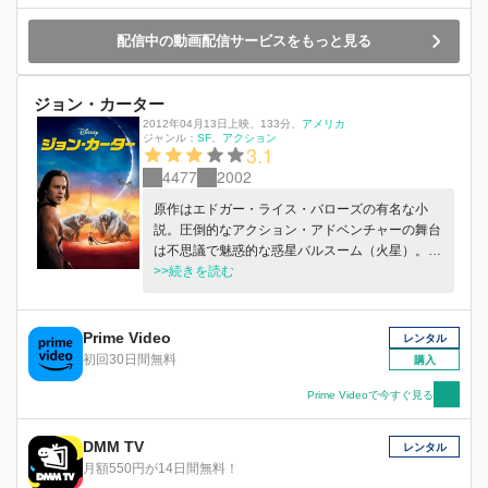
配信中の動画配信サービスをもっと見る
ジョン・カーター
2012年04月13日上映
、
133分
、
アメリカ
ジャンル：
SF
アクション
3.1
4477
2002
原作はエドガー・ライス・バローズの有名な小
説。圧倒的なアクション・アドベンチャーの舞台
は不思議で魅惑的な惑星バルスーム（火星）。ジ
ョン・カーターは南北戦争に従軍した過去があ
>>続きを読む
り、戦争にはうんざりしていた。突然バルスーム
へ瞬間移動し自らの意思とは裏腹に大規模な争い
に巻き込まれる。滅びゆく世界で、バルスームと
Prime Video
レンタル
そこに住む者たちの運命が自分にかかっているこ
初回30日間無料
購入
とに気づくと、再び思いやりの心が湧き上がって
くるのだった。
Prime Videoで今すぐ見る
DMM TV
レンタル
月額550円が14日間無料！