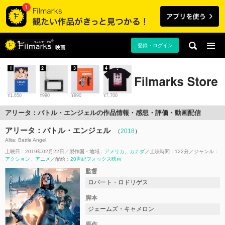
登録・ログイン
映画
1
2
3
4
¥1,650
¥990
¥990
¥7,700
アリータ：バトル・エンジェルの作品情報・感想・評価・動画配信
アリータ：バトル・エンジェル
（
2018
）
Alita: Battle Angel
上映日：2019年02月22日
製作国・地域：
アメリカ
カナダ
上映時間：122分
ジャンル：
アクション
アニメ
配給：
20世紀フォックス映画
監督
ロバート・ロドリゲス
脚本
ジェームズ・キャメロン
原作