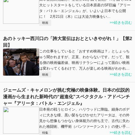
大ヒットスタートをしている日本原産のSF巨編『アリー
タ：バトル・エンジェル』が、いよいよ日本でも公開
に！ 2月21日（木）には大迫力映像をい…
>>続きを読む
映画
あのトッキー西川口の「誇大宣伝はおとといきやがれ！」【第2
回】
この仕事をしていると「おすすめ映画は？」としょっち
ゅう聞かれますが、正直、わからないです。だって、観
る側の映画偏差値、映画リテラシーによって面白い映画
は変わってくるわけで、万人が楽しめる映画がわかれ…
>>続きを読む
映画
ジェームズ・キャメロンが挑む究極の映像体験。日本の伝説的
漫画から生まれた新時代の“超進化”スペクタクル・アドベンチ
ャー『アリータ：バトル・エンジェル』
日本発の戦うヒロイン、ハリウッドに降臨。細身のボデ
ィに大きな瞳、黒い髪をなびかせたアリータは、その外
見から想像もつかない身体能力の持ち主で、古代に失わ
れた格闘術、機甲術（パンツァークンスト）の使い手…
>>続きを読む
特集