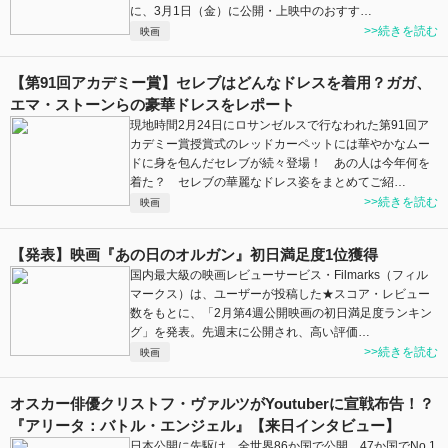
に、3月1日（金）に公開・上映中のおすす…
>>続きを読む
映画
【第91回アカデミー賞】セレブはどんなドレスを着用？ガガ、
エマ・ストーンらの豪華ドレスをレポート
現地時間2月24日にロサンゼルスで行なわれた第91回ア
カデミー賞授賞式のレッドカーペットには華やかなムー
ドに身を包んだセレブが続々登場！ あの人は今年何を
着た？ セレブの華麗なドレス姿をまとめてご紹…
>>続きを読む
映画
【発表】映画『あの日のオルガン』初日満足度1位獲得
国内最大級の映画レビューサービス・Filmarks（フィル
マークス）は、ユーザーが投稿した★スコア・レビュー
数をもとに、「2月第4週公開映画の初日満足度ランキン
グ」を発表。先週末に公開され、高い評価…
>>続きを読む
映画
オスカー俳優クリストフ・ヴァルツがYoutuberに宣戦布告！？
『アリータ：バトル・エンジェル』【来日インタビュー】
日本公開に先駆け、全世界86か国で公開。47か国でNo.1