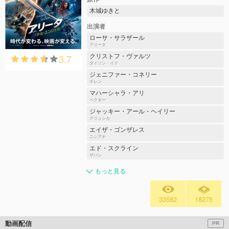
木城ゆきと
出演者
ローサ・サラザール
アリータ
3.7
クリストフ・ヴァルツ
ダイソン・イド
ジェニファー・コネリー
チレン
マハーシャラ・アリ
ベクター
ジャッキー・アール・ヘイリー
グリュシカ
エイザ・ゴンザレス
ニシアナ
エド・スクライン
ザパン
もっと見る
33582
18275
動画配信
PR