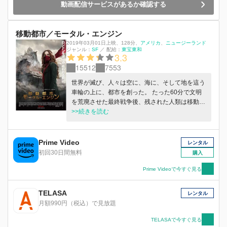
動画配信サービスがあるか確認する
移動都市／モータル・エンジン
2019年03月01日上映
、
128分
、
アメリカ
ニュージーランド
ジャンル：
SF
／
配給：
東宝東和
3.3
15512
7553
世界が滅び、人々は空に、海に、そして地を這う
車輪の上に、都市を創った。 たった60分で文明
を荒廃させた最終戦争後、残された人類は移動型
の都市を創り出し、他の小さな都市を駆逐し、捕
>>続きを読む
食しながら生き続けるという新たな道を選択。
地上は“都市が都市を喰う”、弱肉強食の世界へと
姿を変えた。 この荒野は巨大移動都市・ロンド
Prime Video
レンタル
ンによって支配されようとしていた。 ロンドン
初回30日間無料
購入
は捕食した都市の資源を再利用し、人間を奴隷化
することで成長し続ける。 小さな都市と人々
Prime Videoで今すぐ見る
は、その圧倒的な存在を前に逃げるようにして生
きるしかなかった。 いつ喰われるかもしれない
TELASA
レンタル
絶望的な日々の中、その目に激しい怒りを宿した
月額990円（税込）で見放題
一人の少女が反撃へと動き出す。
TELASAで今すぐ見る