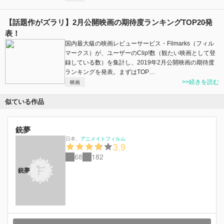
【話題作がズラリ】2月公開映画の期待度ランキングTOP20発
表！
国内最大級の映画レビューサービス・Filmarks（フィル
マークス）が、ユーザーのClip!数（観たい映画として登
録している数）を集計し、2019年2月公開映画の期待度
ランキングを発表。まずはTOP…
>>続きを読む
映画
似ている作品
銃夢
日本
、
アニメイトフィルム
3.9
68
182
銃夢