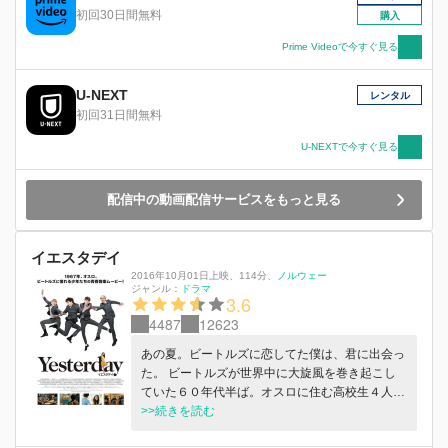
初回30日間無料
購入
Prime Videoで今すぐ見る
U-NEXT
レンタル
初回31日間無料
U-NEXTで今すぐ見る
配信中の動画配信サービスをもっと見る
イエスタデイ
2016年10月01日上映
、
114分
、
ノルウェー
ジャンル：
ドラマ
3.6
4487
12623
あの夏。ビートルズに恋してた僕は、君に出会っ
た。 ビートルズが世界中に大旋風を巻き起こし
ていた６０年代半ば。オスロに住む高校生４人組
は“スネイファス” というバンドを結成し、自分た
>>続きを読む
ちもビートルズのように有名になりたいと夢を見