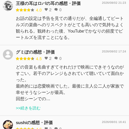
王様の耳はロバの耳の感想・評価
2026/08/02 21:23
2
0
4.0
お話の設定は予告を見ての通りだが、全編通してビート
ルズの楽曲へのリスペクトがとても高いので気持ちよく
観られる。観終わった後、YouTubeでかなりの頻度でビ
ートルズを流すことになる。
グミぽの感想・評価
2026/08/02 17:24
2
0
4.5
どの音楽も名曲すぎてそれだけで映画にできそうなのが
すごい。若干のアレンジもされていて聴いていて面白か
った。
最終的には恋愛映画でした。最後に主人公二人が家族で
幸せそうなシーンが最高。
回想シーンでの…
>>続きを読む
sushiの感想・評価
2026/08/01 16:41
2
0