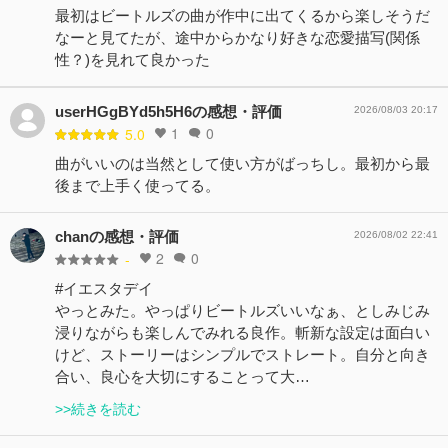
最初はビートルズの曲が作中に出てくるから楽しそうだ
なーと見てたが、途中からかなり好きな恋愛描写(関係
性？)を見れて良かった
userHGgBYd5h5H6の感想・評価
2026/08/03 20:17
1
0
5.0
曲がいいのは当然として使い方がばっちし。最初から最
後まで上手く使ってる。
chanの感想・評価
2026/08/02 22:41
2
0
-
#イエスタデイ
やっとみた。やっぱりビートルズいいなぁ、としみじみ
浸りながらも楽しんでみれる良作。斬新な設定は面白い
けど、ストーリーはシンプルでストレート。自分と向き
合い、良心を大切にすることって大…
>>続きを読む