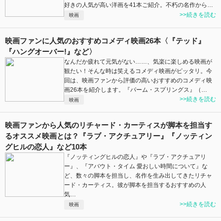
好きの人気が高い洋画を41本ご紹介。不朽の名作から…
>>続きを読む
映画
映画ファンに人気のおすすめコメディ映画26本〈『テッド』
『ハングオーバー!』など〉
なんだか疲れて元気がない……、気楽に楽しめる映画が
観たい！そんな時は笑えるコメディ映画がピッタリ。今
回は、映画ファンから評価の高いおすすめのコメディ映
画26本を紹介します。『パーム・スプリングス』（…
>>続きを読む
映画
映画ファンから人気のリチャード・カーティスが脚本を担当す
るオススメ映画とは？『ラブ・アクチュアリー』『ノッティン
グヒルの恋人』など10本
『ノッティングヒルの恋人』や『ラブ・アクチュアリ
ー』、『アバウト・タイム 愛おしい時間について』な
ど、数々の脚本を担当し、名作を生み出してきたリチャ
ード・カーティス。彼が脚本を担当するおすすめの人
気…
>>続きを読む
映画