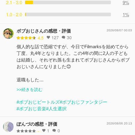
2.1 - 3.0
9%
1.0 - 2.0
1%
ボブおじさんの感想・評価
2026/08/07 00:03
127
30
4.5
個人的な話で恐縮ですが、今日でFilmarksを始めてから
丁度、丸4年となりました。この4年の間に2人の子ども
は結婚し、それぞれ孫も生まれてボブおじさんからボブ
おじいさんになりました😊
退職もした…
>>続きを読む
#ボブおじビートルズ
#ボブおじファンタジー
#ボブおじ音楽
#人生選択
ぽんづの感想・評価
2026/08/06 20:13
1
0
-