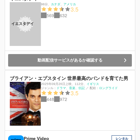
98分
、
カナダ
アメリカ
3.5
569
632
イエスタデイ
動画配信サービスがあるか確認する
ブライアン・エプスタイン 世界最高のバンドを育てた男
2025年09月26日上映
、
112分
、
イギリス
ジャンル：
ドラマ
音楽
伝記
／
配給：
ロングライド
3.5
448
972
Prime Video
レンタル