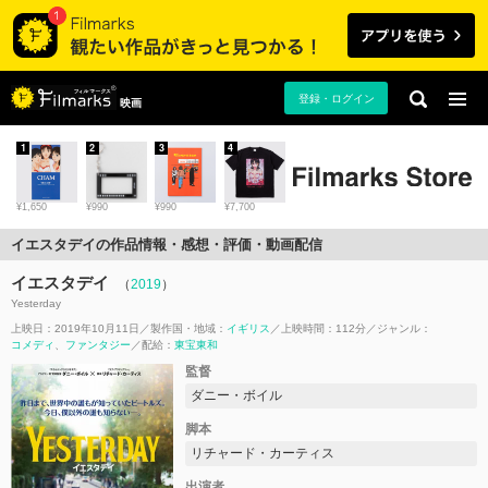
登録・ログイン
映画
1
2
3
4
¥1,650
¥990
¥990
¥7,700
イエスタデイの作品情報・感想・評価・動画配信
イエスタデイ
（
2019
）
Yesterday
上映日：2019年10月11日
製作国・地域：
イギリス
上映時間：112分
ジャンル：
コメディ
ファンタジー
配給：
東宝東和
監督
ダニー・ボイル
脚本
リチャード・カーティス
出演者