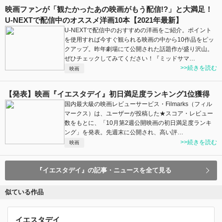
映画ファンが「観たかったあの映画がもう配信!?」と大満足！
U-NEXTで配信中のオススメ洋画10本【2021年最新】
U-NEXTで配信中のおすすめの洋画をご紹介。ポイント
を使用すれば今すぐ観られる映画の中から10作品をピッ
クアップ。昨年劇場にて公開された話題作が盛り沢山。
ぜひチェックしてみてください！『ミッドサマ…
>>続きを読む
映画
【発表】映画『イエスタデイ』初日満足度ランキング1位獲得
国内最大級の映画レビューサービス・Filmarks（フィル
マークス）は、ユーザーが投稿した★スコア・レビュー
数をもとに、「10月第2週公開映画の初日満足度ランキ
ング」を発表。先週末に公開され、高い評…
>>続きを読む
映画
『イエスタデイ』の記事・ニュースを全て見る
似ている作品
イエスタデイ