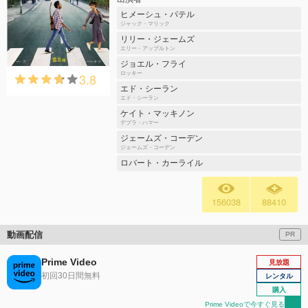
ヒメーシュ・パテル
ジャック・マリック
リリー・ジェームズ
エリー・アップルトン
ジョエル・フライ
3.8
ロッキー
エド・シーラン
エド・シーラン
ケイト・マッキノン
デブラ・ハマー
ジェームズ・コーデン
ジェームズ・コーデン
ロバート・カーライル
156038
88410
動画配信
PR
Prime Video
見放題
初回30日間無料
レンタル
購入
Prime Videoで今すぐ見る