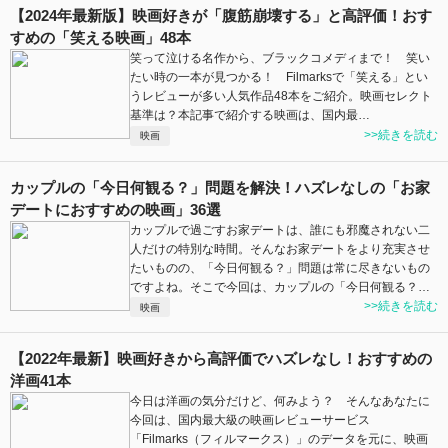
【2024年最新版】映画好きが「腹筋崩壊する」と高評価！おす
すめの「笑える映画」48本
笑って泣ける名作から、ブラックコメディまで！ 笑い
たい時の一本が見つかる！ Filmarksで「笑える」とい
うレビューが多い人気作品48本をご紹介。映画セレクト
基準は？本記事で紹介する映画は、国内最…
>>続きを読む
映画
カップルの「今日何観る？」問題を解決！ハズレなしの「お家
デートにおすすめの映画」36選
カップルで過ごすお家デートは、誰にも邪魔されない二
人だけの特別な時間。そんなお家デートをより充実させ
たいものの、「今日何観る？」問題は常に尽きないもの
ですよね。そこで今回は、カップルの「今日何観る？…
>>続きを読む
映画
【2022年最新】映画好きから高評価でハズレなし！おすすめの
洋画41本
今日は洋画の気分だけど、何みよう？ そんなあなたに
今回は、国内最大級の映画レビューサービス
「Filmarks（フィルマークス）」のデータを元に、映画