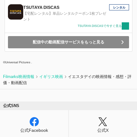
ていた。そんなある日、ベース 担当でポール・
マッカートニーに心酔するキムは、見ず知らずの
TSUTAYA DISCAS
レンタル
女の子ニーナと映画館で出会う。別れ際、 ニー
【宅配レンタル】単品レンタルクーポン1枚プレゼ
ナに突然キスをされたキムは、彼女がどこの誰か
ント
もわからないまま、想いだけを募らせていった。
TSUTAYA DISCASで今すぐ見る
一方、 キムのクラスにセシリアという名の転校
生が。その美少女のピンチをキムが救ったこと
で、２人の距離は縮 んでゆき・・・
配信中の動画配信サービスをもっと見る
©Universal Pictures .
Filmarks映画情報
イギリス映画
イエスタデイの映画情報・感想・評
価・動画配信
公式SNS
公式Facebook
公式X