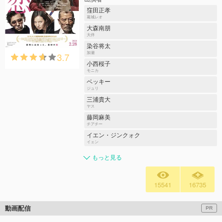
窪田正孝
葛城レオ
大森南朋
大伴
染谷将太
3.7
加瀬
小西桜子
モニカ
ベッキー
ジュリ
三浦貴大
ヤス
藤岡麻美
チアチー
イエン・ジンクォク
イェン
もっと見る
15541
16735
動画配信
PR