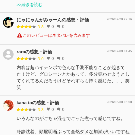
>>続きを読む
にゃにゃんがみゃーんの感想・評価
2026/07/29 22:16
0
0
3.8
このレビューはネタバレを含みます
raraの感想・評価
2026/07/09 01:45
0
0
3.0
内容は超ハイテンポで色んな予測不能なことが起きて
た！けど、グロシーンとかあって、多分笑わせようとし
てくれてるんだろうけどそれすらも怖く感じた、、、笑
笑
kana-taの感想・評価
2026/06/30 06:58
0
0
3.3
いろんなのがごちゃ混ぜでごった煮って感じですね。
冷静沈着、頭脳明晰ぶって全然ダメな加瀬がいいですね