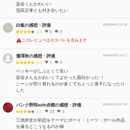
染谷くんかわいい
窪田正孝とも付き合いたい
白飯の感想・評価
2026/06/03 13:18
0
0
3.8
このレビューはネタバレを含みます
瀧澤秋の感想・評価
2026/05/30 19:27
1
0
5.0
ベッキーがしぶとくて良い
染谷さんもかわいくてよかった面白かった-！
シーンが切り替わるのが多くてちょっと迷子になったり
した
パンク野郎with赤髭の感想・評価
2026/05/30 07:50
23
5
3.5
三池崇史が初恋をテーマにボーイ・ミーツ・ガール作品
を撮るとこうなるのか😆