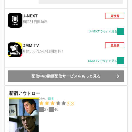
し始める。やがて、イチ（大森南朋）という殺し
屋の存在を知った垣原は、その常軌を逸した殺し
ぶりに遭遇し、久しぶりに恋心にも似た興奮を覚
U-NEXT
見放題
える。「早くイチに会いたい」「殺られる前の絶
初回31日間無料
望感を味わいたい！」すれ違いながらイチとの遭
遇に胸を躍らせる垣原。暴力でしか性的興奮を味
U-NEXTで今すぐ見る
わえないイチ。ふたりの出会いは刻一刻と迫って
いるのだった・・・。
DMM TV
見放題
月額550円が14日間無料！
DMM TVで今すぐ見る
配信中の動画配信サービスをもっと見る
新宿アウトロー
94分
、
日本
3.3
27
46