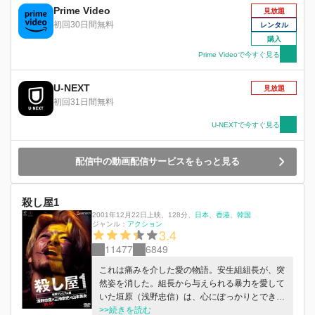
⽬出し帽、ハートにバイオレンスで、ヤクザ組織
Prime Video
見放題
の資⾦洗浄現場を“たたく”のだ。仕事は⼤成功、
初回30日間無料
レンタル
⼤⾦を⼿にそれぞれの⼈⽣へと戻っていく。──
購入
はずだった。ヤクザ組織、警察、強盗団、家族、
Prime Videoで今すぐ見る
政治家、⾦の匂いに群がるクセ者たち。もはや作
戦なんて通⽤しない。クズ同⼠の潰し合いが始ま
U-NEXT
る。最後に笑うのは誰だ︕
見放題
初回31日間無料
U-NEXTで今すぐ見る
配信中の動画配信サービスをもっと見る
殺し屋1
2001年12月22日上映
、
128分
、
日本
香港
韓国
ジャンル：
アクション
3.4
11477
6849
これは痛みを介した愛の物語。安生組組長が、突
然姿を消した。組長から与えられる暴力を愛して
いた垣原（浅野忠信）は、心にぽっかりとできた
空洞を埋めるかのように、歌舞伎町中を執拗に探
>>続きを読む