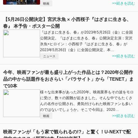
>>続きを読む
映画
【5月26日公開決定】宮沢氷魚 × 小西桜子『はざまに生きる、
春』 本予告・ポスター公開
『はざまに生きる、春』が2023年5月26日（金）に全国
公開決定。『はざまに生きる、春』公開決定主演：宮沢
氷魚×ヒロイン：小西桜子『はざまに生きる、春』が
2023年5月26日（金）に全国公開決定、本…
>>続きを読む
ニュース
今年、映画ファンが最も盛り上がった作品とは？2020年公開作
品の中から話題作をおさらい「パラサイト」から「TENET」ま
で10本
様々な出来事があった2020年。映画業界もその波をモロ
に受け、数々の困難が起きました。そんな中でもたくさ
んの名作が公開され、勇気付けられた映画ファンも多い
のではないでしょうか。そこで今回は、2020…
>>続きを読む
映画
映画ファンが「もう家で観られるの!?」と驚く！U-NEXTで配