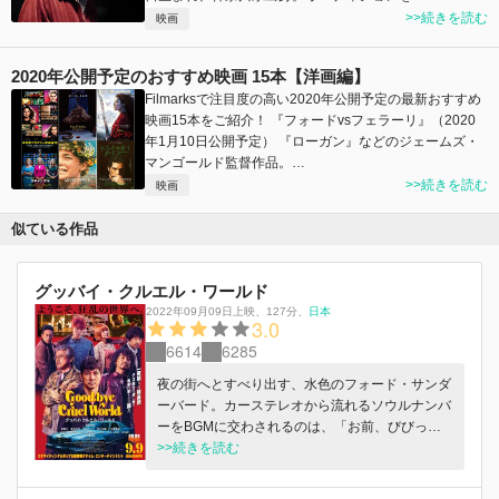
>>続きを読む
映画
2020年公開予定のおすすめ映画 15本【洋画編】
Filmarksで注目度の高い2020年公開予定の最新おすすめ
映画15本をご紹介！ 『フォードvsフェラーリ』（2020
年1月10日公開予定） 『ローガン』などのジェームズ・
マンゴールド監督作品。…
>>続きを読む
映画
似ている作品
グッバイ・クルエル・ワールド
2022年09月09日上映
、
127分
、
日本
3.0
6614
6285
夜の街へとすべり出す、⽔⾊のフォード・サンダ
ーバード。カーステレオから流れるソウルナンバ
ーをBGMに交わされるのは、「お前、びびって
逃げんじゃねーぞ」と物騒な会話。互いに素性を
>>続きを読む
知らない⼀夜限り結成された強盗団が向かうの
は、さびれたラブホテル。⽚⼿にピストル、頭に