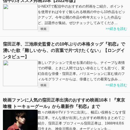
信中のオススメ邦画10本【2022年版】
U-NEXTで配信中のおすすめの邦画をご紹介。ポイント
を使用すれば今すぐ観られる映画の中から10作品をピッ
クアップ。今年公開の作品や昨年大ヒットした作品な
ど、話題作が集結。ぜひチェックしてみてくださ…
>>続きを読む
映画
窪田正孝、三池崇史監督との10年ぶりの本格タッグ『初恋』で
湧いた欲「難しいから、の言葉で片づけたくない」【ロングイ
ンタビュー】
激しいアクションで見せる漢の顔から、ナイーブな表情
での呼吸、ときに人間ではない存在としても息づく、変
幻自在な俳優・窪田正孝。バリエーションに富む彼のフ
ィルモグラフィーからは、俳優としての着実な歩み…
>>続きを読む
映画
映画ファンに人気の窪田正孝出演のおすすめ映画10本！『東京
喰種 トーキョーグール』から最新作『初恋』まで
数々の映画やTVドラマに出演し、幅広い役柄をこなす窪
田正孝。そんな彼が出演したおすすめ映画をまとめてご
紹介。窪田正孝 プロフィール窪田正孝は、1988年8月6
日生まれ、神奈川県出身。オーディションを…