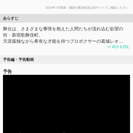
2026年7月更新：最新の配信状況は各サイトでご確認ください
あらすじ
舞台は、さまざまな事情を抱えた人間たちが流れ込む欲望の
街・新宿歌舞伎町。
天涯孤独ながら希有な才能を持つプロボクサーの葛城レオ…
続きを読む
予告編・予告動画
予告