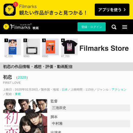
登録・ログイン
映画
1
2
3
4
¥1,650
¥990
¥990
¥7,700
初恋の作品情報・感想・評価・動画配信
初恋
（
2020
）
FIRST LOVE
上映日：2020年02月28日
製作国・地域：
日本
上映時間：115分
ジャンル：
アクション
配給：
東映
監督
三池崇史
脚本
中村雅
出演者