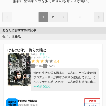
無駄に登場キャラを多く出すのもセンスが無い。
1
2
3
あなたにおすすめの記事
似ている作品
けものがれ、俺らの猿と
107分
、
日本
ジャンル：
ドラマ
3.4
2104
1526
荒れた生活を送る脚本家・佐志に、ナゾの老映画
プロデューサーが脚本の執筆を依頼してきた。う
さんクサさを感じつつも、佐志は取材旅行に出
発。だが行く手に次々と妙な連中が出現し、佐志
>>続きを読む
の仕事を妨害する。
Prime Video
見放題
初回30日間無料
レンタル