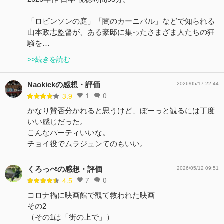
「ロビンソンの庭」「闇のカーニバル」などで知られる
山本政志監督が、ある豪邸に集ったさまざま人たちの狂
騒を…
>>続きを読む
Naokickの感想・評価
2026/05/17 22:44
1
0
3.9
かなり賛否分かれると思うけど、ぼーっと観るには丁度
いい感じだった。
こんなパーティいいな。
チョイ役でムラジュンてのもいい。
くろっぺの感想・評価
2026/05/12 09:51
7
0
4.5
コロナ禍に映画館で観て救われた映画
その2
（その1は「街の上で」）