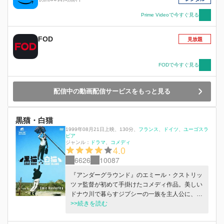
Prime Videoで今すぐ見る
FOD
見放題
FODで今すぐ見る
配信中の動画配信サービスをもっと見る
黒猫・白猫
1999年08月21日上映
、
130分
、
フランス
ドイツ
ユーゴスラ
ビア
ジャンル：
ドラマ
コメディ
4.0
6626
10087
『アンダーグラウンド』のエミール・クストリッ
ツァ監督が初めて手掛けたコメディ作品。美しい
ドナウ川で暮らすジプシーの一族を主人公に、さ
まざまな登場人物が巻き起こす騒動をユーモアに
>>続きを読む
描く。