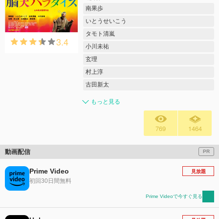
南果歩
いとうせいこう
タモト清嵐
3.4
小川未祐
玄理
村上淳
古田新太
もっと見る
769
1464
動画配信
PR
Prime Video
見放題
初回30日間無料
Prime Videoで今すぐ見る