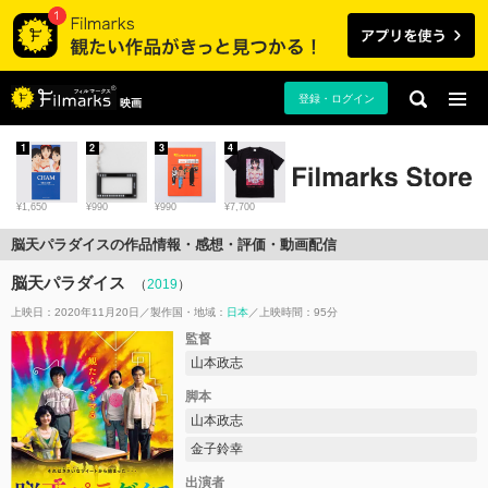
登録・ログイン
映画
1
2
3
4
¥1,650
¥990
¥990
¥7,700
脳天パラダイスの作品情報・感想・評価・動画配信
脳天パラダイス
（
2019
）
上映日：2020年11月20日
製作国・地域：
日本
上映時間：95分
監督
山本政志
脚本
山本政志
金子鈴幸
出演者