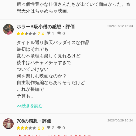
所々個性豊かな俳優さんたちが出ていて面白かった。奇
想天外はちゃめちゃ映画。
ホラーB級小僧の感想・評価
2026/07/12 16:33
1
0
2.4
タイトル通り脳天パラダイスな作品
最初はそれでも
変な不条理も楽しく見れるけど
後半はハチャメチャすぎで
ついていけない
何を楽しむ映画なのか？
自主制作短編ならありそうだけど
これが長編で
予算も…
>>続きを読む
708の感想・評価
2026/06/29 16:24
2
0
2.8