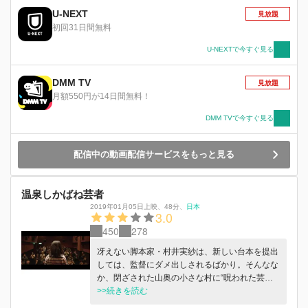
U-NEXT
見放題
初回31日間無料
U-NEXTで今すぐ見る
DMM TV
見放題
月額550円が14日間無料！
DMM TVで今すぐ見る
配信中の動画配信サービスをもっと見る
温泉しかばね芸者
2019年01月05日上映
、
48分
、
日本
3.0
450
278
冴えない脚本家・村井実紗は、新しい台本を提出
しては、監督にダメ出しされるばかり。そんなな
か、閉ざされた山奥の小さな村に“呪われた芸者
伝説”があることを聞く。早速ロケハンに向かう
>>続きを読む
一行だったが、話を聞くうちにアイデアが湧き、