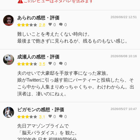
このレビューはネタバレを含みます
あられの感想・評価
2026/06/22 12:51
0
0
2.8
難しいことを考えたくない時向け。
最後まで飽きずに見られるが、残るものもない感じ。
成瀬人の感想・評価
2026/06/08 10:16
0
0
3.5
夫のせいで大豪邸を手放す事になった家族。
娘がTwitterに引っ越す前にパーティーと投稿したら、そ
こら中から人集まりめっちゃくちゃ。わけわからん。出
演者は、凄いのにねぇ。
ピガモンの感想・評価
2026/05/27 10:47
0
0
3.1
先日アマゾンプライムで
「脳天パラダイス」を 観た。
2020年作 日本 視聴時間95分。