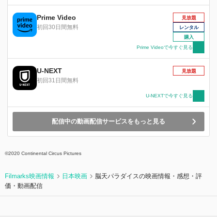
トンデモないスピ ードで呪われた芸者のシナリ
オを書き上げていく実紗。しかし、同行していた
Prime Video
見放題
制作会社の社長が殺されてしまう。殺した相手
初回30日間無料
レンタル
は、なんとあの呪われた芸者だった！！！段々と
購入
シナリオ通りに芸者が動くことを知った実紗は、
Prime Videoで今すぐ見る
日頃の恨みをシナリオのなかで晴らし始めるのだ
った―。
U-NEXT
見放題
初回31日間無料
U-NEXTで今すぐ見る
配信中の動画配信サービスをもっと見る
©︎2020 Continental Circus Pictures
Filmarks映画情報
日本映画
脳天パラダイスの映画情報・感想・評
価・動画配信