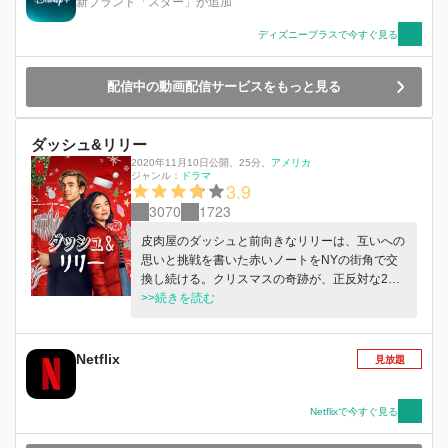
新ブランド「スター」が追加
ディズニープラスで今すぐ見る
配信中の動画配信サービスをもっと見る
ダッシュ&リリー
2020年11月10日公開
、
25分
、
アメリカ
ジャンル：
ドラマ
3.9
3070
1723
皮肉屋のダッシュと前向きなリリーは、互いへの
思いと挑戦を書いた赤いノートをNYの街角で交
換し続ける。クリスマスの奇跡が、正反対な2人
の心をつないでゆく。
>>続きを読む
Netflix
見放題
Netflixで今すぐ見る