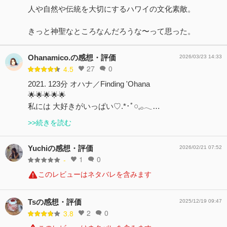
人や自然や伝統を大切にするハワイの文化素敵。
きっと神聖なところなんだろうな〜って思った。
Ohanamico.の感想・評価
2026/03/23 14:33
27
0
4.5
2021. 123分 オハナ／Finding 'Ohana
🌟🌟🌟🌟🌟
私には 大好きがいっぱい♡.*･ﾟ𓏸𓈒𓂂𓂃…
>>続きを読む
Yuchiの感想・評価
2026/02/21 07:52
1
0
-
このレビューはネタバレを含みます
Tsの感想・評価
2025/12/19 09:47
2
0
3.8