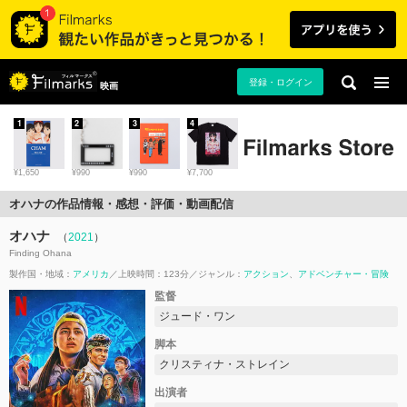
登録・ログイン
映画
1
2
3
4
¥1,650
¥990
¥990
¥7,700
オハナの作品情報・感想・評価・動画配信
オハナ
（
2021
）
Finding Ohana
製作国・地域：
アメリカ
上映時間：123分
ジャンル：
アクション
アドベンチャー・冒険
監督
ジュード・ワン
脚本
クリスティナ・ストレイン
出演者