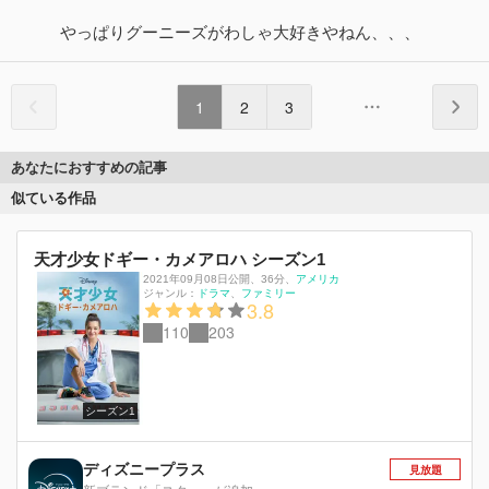
やっぱりグーニーズがわしゃ大好きやねん、、、
1
2
3
あなたにおすすめの記事
似ている作品
天才少女ドギー・カメアロハ シーズン1
2021年09月08日公開
、
36分
、
アメリカ
ジャンル：
ドラマ
ファミリー
3.8
110
203
シーズン1
ディズニープラス
見放題