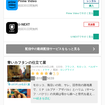
い”のような彼女は、全く興味を示さない。 祖母
Prime Video
レンタル
で一代目が作った服の仕立て直しとサイズ直し、
初回30日間無料
購入
あとは先代のデザインを流用した新作を少しだ
け、市江はそれで満足だった。 「一生、着続け
Prime Videoで今すぐ見る
られる服を──」 南洋裁店の服は、世界で一着だ
けの一生もの── それが市江の繕い裁つ服が愛さ
U-NEXT
見放題
れる、潔くも清い秘密だった。 だが、自分がデ
初回31日間無料
ザインしたドレスを作りたいはずだという藤井の
言葉に、生まれて初めて市江の心は揺れ動く
U-NEXTで今すぐ見る
──。
配信中の動画配信サービスをもっと見る
⻘いカフタンの仕立て屋
2023年06月16日上映
、
122分
、
フランス
モロッコ
ベルギー
ジャンル：
ドラマ
／
配給：
ロングライド
3.9
1818
5639
モロッコ、海沿いの街、サレ。旧市街の路地裏
で、ミナ（ルブナ・アザバル）とハリム（サーレ
フ・バクリ）の夫婦は母から娘へと世代を超えて
受け継がれる、カフタンドレスの仕立て屋を営ん
>>続きを読む
でいる。伝統を守る仕事を愛しながら、自分自身