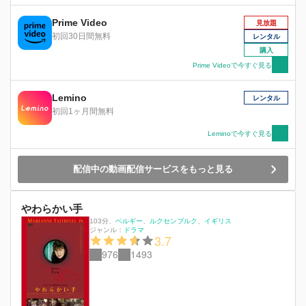
は伝統からはじかれた存在と苦悩するハリム。そ
んな夫を誰よりも理解し支えてきたミナは、病に
Prime Video
見放題
侵され余命わずである。そこにユーセフ（アイ
初回30日間無料
レンタル
ユーブ・ミシウィ）という若い職人が現れ、誰に
購入
も言えない孤独を抱えていた 3 人は、青いカフタ
Prime Videoで今すぐ見る
ン作りを通じて絆を深めてい く。そして刻一刻
とミナの最期の時が迫るなか、夫婦は“ある決
Lemino
断”をする。彼らが導き出した答えとはー。
レンタル
初回1ヶ月間無料
Leminoで今すぐ見る
配信中の動画配信サービスをもっと見る
やわらかい手
103分
、
ベルギー
ルクセンブルク
イギリス
ジャンル：
ドラマ
3.7
976
1493