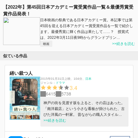
【2022年】第45回日本アカデミー賞受賞作品一覧＆最優秀賞受
賞作品発表！
日本映画の祭典である日本アカデミー賞。本記事では第
45回を迎える日本アカデミー賞受賞作品を一覧で紹介し
ます。最優秀賞に輝く作品は果たして……？ 授賞式
は、2022年3月11日夜9時からグランドプリン…
>>続きを読む
映画
似ている作品
繕い裁つ人
2015年01月31日上映
、
104分
、
日本
ジャンル：
ドラマ
3.4
6415
5738
神戸の街を見渡す坂を上ると、その店はあった。
「南洋裁店」という小さな看板が掛けられた、古
びた洋風の一軒家。 昔ながらの職人スタイルを
貫く手作り一点ものの店は、日々来客で大賑わ
>>続きを読む
い。 神戸のデパートに勤める藤井は、市江にブ
ランド化の話を持ち掛けるが、まるで“頑固じじ