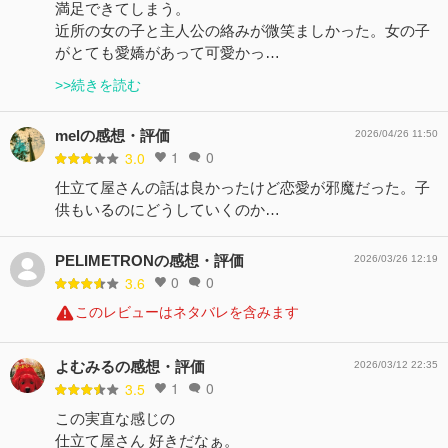
満足できてしまう。
近所の女の子と主人公の絡みが微笑ましかった。女の子
がとても愛嬌があって可愛かっ…
>>続きを読む
melの感想・評価
2026/04/26 11:50
1
0
3.0
仕立て屋さんの話は良かったけど恋愛が邪魔だった。子
供もいるのにどうしていくのか…
PELIMETRONの感想・評価
2026/03/26 12:19
0
0
3.6
このレビューはネタバレを含みます
よむみるの感想・評価
2026/03/12 22:35
1
0
3.5
この実直な感じの
仕立て屋さん 好きだなぁ。