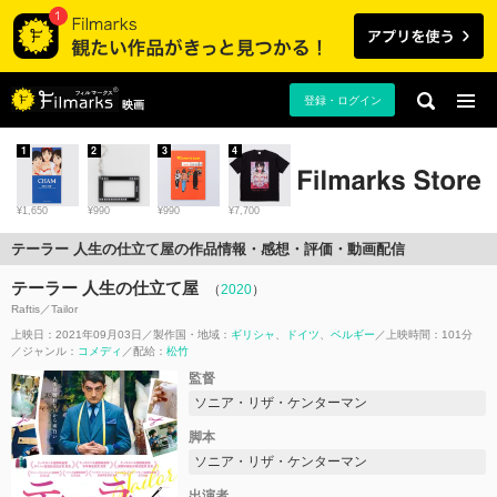
登録・ログイン
映画
1
2
3
4
¥1,650
¥990
¥990
¥7,700
テーラー 人生の仕立て屋の作品情報・感想・評価・動画配信
テーラー 人生の仕立て屋
（
2020
）
Raftis／Tailor
上映日：2021年09月03日
製作国・地域：
ギリシャ
ドイツ
ベルギー
上映時間：101分
ジャンル：
コメディ
配給：
松竹
監督
ソニア・リザ・ケンターマン
脚本
ソニア・リザ・ケンターマン
出演者