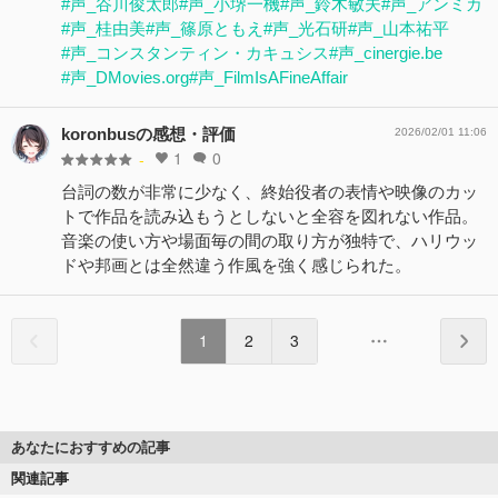
#声_谷川俊太郎
#声_小堺一機
#声_鈴木敏夫
#声_アンミカ
#声_桂由美
#声_篠原ともえ
#声_光石研
#声_山本祐平
#声_コンスタンティン・カキュシス
#声_cinergie.be
#声_DMovies.org
#声_FilmIsAFineAffair
koronbusの感想・評価
2026/02/01 11:06
1
0
-
台詞の数が非常に少なく、終始役者の表情や映像のカッ
トで作品を読み込もうとしないと全容を図れない作品。
音楽の使い方や場面毎の間の取り方が独特で、ハリウッ
ドや邦画とは全然違う作風を強く感じられた。
1
2
3
あなたにおすすめの記事
関連記事