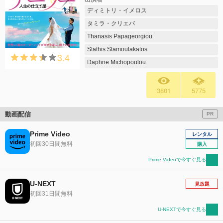
ディミトリ・イメロス
タミラ・クリエバ
Thanasis Papageorgiou
Stathis Stamoulakatos
3.4
Daphne Michopoulou
3801
5775
動画配信
PR
Prime Video
レンタル
初回30日間無料
購入
Prime Videoで今すぐ見る
U-NEXT
見放題
初回31日間無料
U-NEXTで今すぐ見る