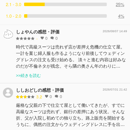
2.1 - 3.0
25%
1.0 - 2.0
4%
しょやんの感想・評価
2026/08/07 14:49
0
0
-
時代で高級スーツは売れず店が差押え危機の仕立て屋。
一計を案じ婦人服も作るようになり前後してウェディン
グドレスの注文も受け始める。 淡々と進む内容は好みな
のだが不倫ネタが残念。そら隣の奥さん年のわりに…
>>続きを読む
ししおどしの感想・評価
2026/07/31 21:42
0
0
3.2
厳格な父親の下で仕立て屋として働いてきたが、すでに
高級なスーツは売れず、銀行の差押にあう状況。そんな
折、父が入院し初めての独り立ち。路上販売を開始する
うちに、偶然の注文からウェディングドレスに手を出…