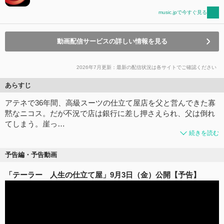
music.jpで今すぐ見る
動画配信サービスの詳しい情報を見る
2026年7月更新：最新の配信状況は各サイトでご確認ください
あらすじ
アテネで36年間、高級スーツの仕立て屋店を父と営んできた寡
黙なニコス。だが不況で店は銀行に差し押さえられ、父は倒れ
てしまう。崖っ…
続きを読む
予告編・予告動画
「テーラー 人生の仕立て屋」9月3日（金）公開【予告】