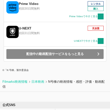
不穏な空気が漂い始め、ダニーの心はかき乱され
Prime Video
レンタル
ていく。妄想、トラウマ、不安、恐怖......それは
初回30日間無料
購入
想像を絶する悪夢の始まりだった。
Prime Videoで今すぐ見る
U-NEXT
見放題
初回31日間無料
U-NEXTで今すぐ見る
配信中の動画配信サービスをもっと見る
©「N 号棟」製作委員会
Filmarks映画情報
日本映画
N号棟の映画情報・感想・評価・動画配
信
公式SNS