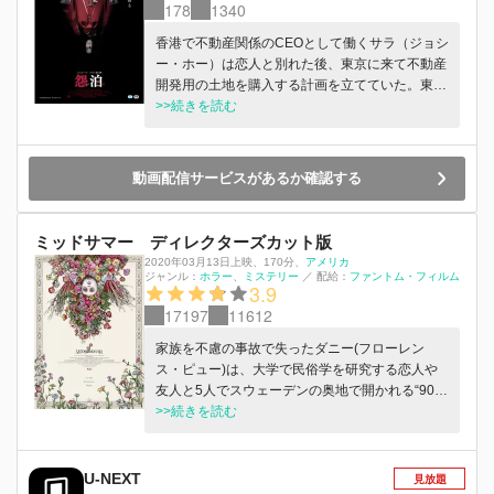
178
1340
香港で不動産関係のCEOとして働くサラ（ジョシ
ー・ホー）は恋人と別れた後、東京に来て不動産
開発用の土地を購入する計画を立てていた。東京
へ着くと彼女を迎えた不動産業者の担当は、昔別
>>続きを読む
れた恋人（ローレンス・チョウ）だった。予約し
たホテルは、アメリカ大統領の突然の東京訪問の
ために宿泊ができなくなってしまい、提案された
動画配信サービスがあるか確認する
のは老婦人（白川和子）が経営する非常に古びた
民宿だった。初めての夜にとても不安と恐怖を感
じたサラは、泊まった部屋の中で女を痛めつける
ミッドサマー ディレクターズカット版
男の不気味な光景を目にする。そしてその部屋の
2020年03月13日上映
、
170分
、
アメリカ
床下から朽ちた遺体が発見される。捜査を担当し
ジャンル：
ホラー
ミステリー
／
配給：
ファントム・フィルム
3.9
た刑事（高橋和也）は、この民泊の古い家が住民
17197
11612
失踪の連続猟奇事件に関わっていることを突き止
める。そしてサラもまた、幻覚で見えていた光景
家族を不慮の事故で失ったダニー(フローレン
が現実となって迫ってきていた。そこには彼女と
ス・ピュー)は、大学で民俗学を研究する恋人や
この民家にまつわる因縁のつながりがあったのだ
友人と5人でスウェーデンの奥地で開かれる“90年
った・・・
に一度の祝祭”を訪れる。美しい花々が咲き乱
>>続きを読む
れ、太陽が沈まないその村は、優しい住人が陽気
に歌い踊る楽園のように思えた。しかし、次第に
不穏な空気が漂い始め、ダニーの心はかき乱され
U-NEXT
見放題