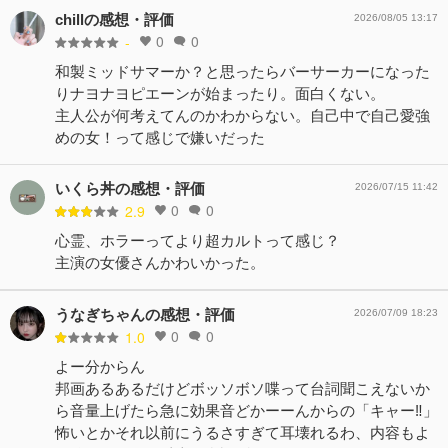
chillの感想・評価
2026/08/05 13:17
0
0
-
和製ミッドサマーか？と思ったらバーサーカーになった
りナヨナヨピエーンが始まったり。面白くない。
主人公が何考えてんのかわからない。自己中で自己愛強
めの女！って感じで嫌いだった
いくら丼の感想・評価
2026/07/15 11:42
0
0
2.9
心霊、ホラーってより超カルトって感じ？
主演の女優さんかわいかった。
うなぎちゃんの感想・評価
2026/07/09 18:23
0
0
1.0
よー分からん
邦画あるあるだけどボッソボソ喋って台詞聞こえないか
ら音量上げたら急に効果音どかーーんからの「キャー‼️」
怖いとかそれ以前にうるさすぎて耳壊れるわ、内容もよ