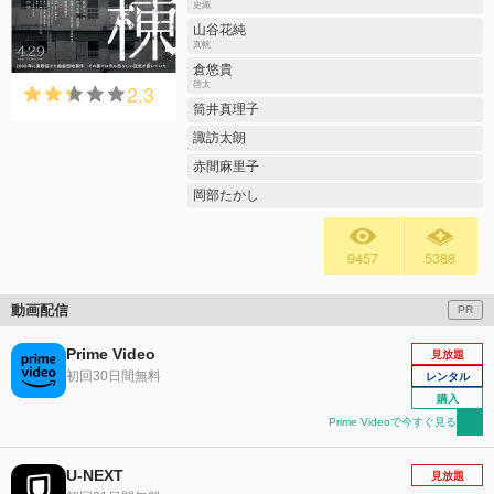
史織
山谷花純
真帆
倉悠貴
2.3
啓太
筒井真理子
諏訪太朗
赤間麻里子
岡部たかし
9457
5388
動画配信
PR
Prime Video
見放題
初回30日間無料
レンタル
購入
Prime Videoで今すぐ見る
U-NEXT
見放題