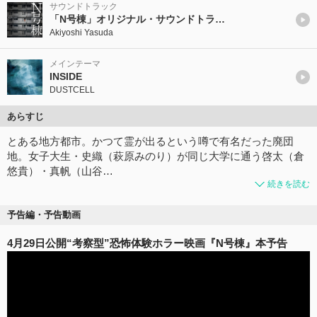
サウンドトラック
「N号棟」オリジナル・サウンドトラック
Akiyoshi Yasuda
メインテーマ
INSIDE
DUSTCELL
あらすじ
とある地方都市。かつて霊が出るという噂で有名だった廃団
地。女子大生・史織（萩原みのり）が同じ大学に通う啓太（倉
悠貴）・真帆（山谷…
続きを読む
予告編・予告動画
4月29日公開“考察型”恐怖体験ホラー映画『N号棟』本予告