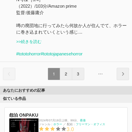
（2022）/103分/Amazon prime
監督:後藤庸介
噂の廃団地に行ってみたら何故か人が住んでて、ホラー
に巻き込まれていくという感じ…
>>続きを読む
#tototohorror
#tototojapanesehorror
1
2
3
あなたにおすすめの記事
似ている作品
怨泊 ONPAKU
2024年07月19日上映
、
99分
、
香港
ジャンル：
ホラー
／
配給：
フリーマン・オフィス
3.0