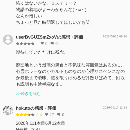
怖くはないかな、ミステリー？
物語の着地がよーわからんな(´･ω･`)
なんか惜しい
ちょっと見た時間返してほしいかも笑
userBvGUZSmZxoVの感想・評価
2026/06/19 09:10
0
0
-
期待していただけに残念。
廃団地という最高の舞台と不気味な雰囲気はあるのに、
心霊ホラーなのかカルトものなのか心理サスペンスなの
か最後まで曖昧。謎を散りばめるだけ散りばめて、回収
も説明も中途半端なま…
>>続きを読む
hokutoの感想・評価
2026/06/17 11:18
17
0
3.4
2026年111本目6月12本目
N号棟［3.4］