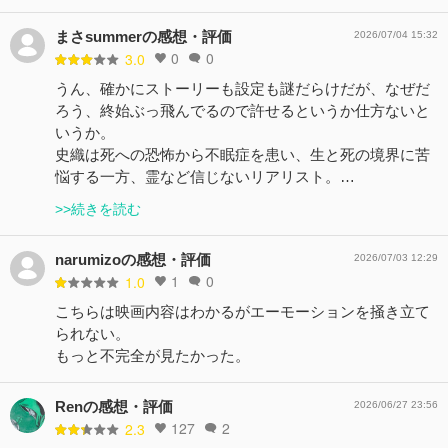
まさsummerの感想・評価
2026/07/04 15:32
0
0
3.0
うん、確かにストーリーも設定も謎だらけだが、なぜだ
ろう、終始ぶっ飛んでるので許せるというか仕方ないと
いうか。
史織は死への恐怖から不眠症を患い、生と死の境界に苦
悩する一方、霊など信じないリアリスト。…
>>続きを読む
narumizoの感想・評価
2026/07/03 12:29
1
0
1.0
こちらは映画内容はわかるがエーモーションを掻き立て
られない。
もっと不完全が見たかった。
Renの感想・評価
2026/06/27 23:56
127
2
2.3