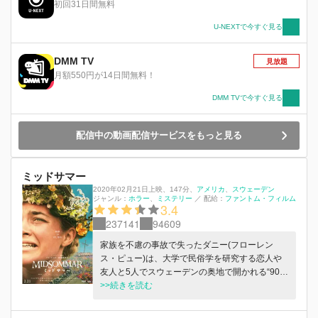
ていく。妄想、トラウマ、不安、恐怖......それは
初回31日間無料
想像を絶する悪夢の始まりだった。
U-NEXTで今すぐ見る
DMM TV
見放題
月額550円が14日間無料！
DMM TVで今すぐ見る
配信中の動画配信サービスをもっと見る
ミッドサマー
2020年02月21日上映
、
147分
、
アメリカ
スウェーデン
ジャンル：
ホラー
ミステリー
／
配給：
ファントム・フィルム
3.4
237141
94609
家族を不慮の事故で失ったダニー(フローレン
ス・ピュー)は、大学で民俗学を研究する恋人や
友人と5人でスウェーデンの奥地で開かれる“90年
に一度の祝祭”を訪れる。美しい花々が咲き乱
>>続きを読む
れ、太陽が沈まないその村は、優しい住人が陽気
に歌い踊る楽園のように思えた。しかし、次第に