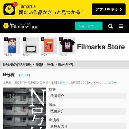
登録・ログイン
映画
1
2
3
4
¥1,650
¥990
¥990
¥7,700
N号棟の作品情報・感想・評価・動画配信
N号棟
（
2021
）
上映日：2022年04月29日
製作国・地域：
日本
上映時間：103分
ジャンル：
ホラー
監督
後藤庸介
脚本
後藤庸介
出演者
萩原みのり