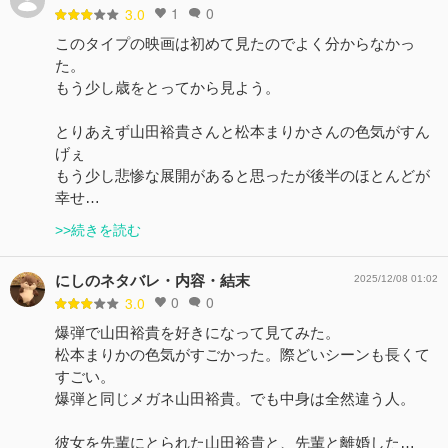
1
0
3.0
このタイプの映画は初めて見たのでよく分からなかっ
た。
もう少し歳をとってから見よう。
とりあえず山田裕貴さんと松本まりかさんの色気がすん
げぇ
もう少し悲惨な展開があると思ったが後半のほとんどが
幸せ…
>>続きを読む
にしのネタバレ・内容・結末
2025/12/08 01:02
0
0
3.0
爆弾で山田裕貴を好きになって見てみた。
松本まりかの色気がすごかった。際どいシーンも長くて
すごい。
爆弾と同じメガネ山田裕貴。でも中身は全然違う人。
彼女を先輩にとられた山田裕貴と、先輩と離婚した…