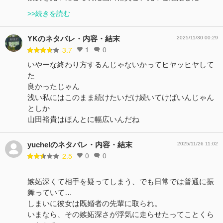
>>続きを読む
YKのネタバレ・内容・結末
2025/11/30 00:29
1
0
3.7
いやーな終わり方するんじゃないかってヒヤッヒヤして
た
良かったじゃん
浅い私にはこのまま続けたいだけ続いてけばいんじゃん
としか
山田裕貴はほんとに幅広いんだね
yuchelのネタバレ・内容・結末
2025/11/26 11:02
0
0
2.5
嫉妬深くて相手を疑ってしまう、でも日常では普通に振
舞っていて…
しまいに彼女は既婚者の先輩に取られ。
いまなら、その嫉妬深さが浮気に走らせたってことくら