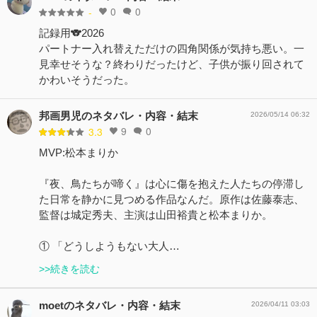
0
0
-
記録用🐨2026
パートナー入れ替えただけの四角関係が気持ち悪い。一
見幸せそうな？終わりだったけど、子供が振り回されて
かわいそうだった。
邦画男児のネタバレ・内容・結末
2026/05/14 06:32
9
0
3.3
MVP:松本まりか
『夜、鳥たちが啼く』は心に傷を抱えた人たちの停滞し
た日常を静かに見つめる作品なんだ。原作は佐藤泰志、
監督は城定秀夫、主演は山田裕貴と松本まりか。
① 「どうしようもない大人…
>>続きを読む
moetのネタバレ・内容・結末
2026/04/11 03:03