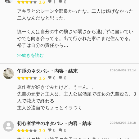
1
0
3.6
アキラとのシーン全部良かったな。二人は逃げなかった
二人なんだなと思った。
慎一くんは自分の中の醜さや弱さから逃げずに書いてい
やでも向き合ってる。出て行かれた家にまだ住んでる。
裕子は自分の責任から…
>>続きを読む
午睡のネタバレ・内容・結末
2026/04/09 23:14
0
0
3.5
原作者が好きでみたけど、うーん、、
先輩の元妻と主人公、主人公居酒屋で彼女の先輩殴る、3
人で花火で終わる
主人公適当でちょっとイラつく
初心者学生のネタバレ・内容・結末
2026/03/08 23:18
0
0
3.0