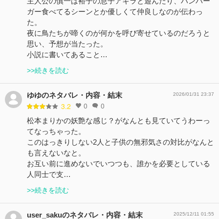
主人公の慎一は裕子の息子アキラと遊んだり、ハンバー
ガー食べてるシーンとか優しくて仲良しなのが伝わっ
た。
夜に鳥たちが啼くのが何かを呼び寄せているのだろうと
思い、予想が当たった。
小説に書いてあること…
>>続きを読む
ゆゆのネタバレ・内容・結末
2026/01/31 23:37
0
0
3.2
松本まりかの妖艶な感じ？がなんとも見ていてうわーっ
てなっちゃった。
このはっきりしない2人と子供の無邪気さの対比がなんと
も言えないなと。
お互い前に進めないでいつつも、誰かを必要としている
人同士で支…
>>続きを読む
user_sakuのネタバレ・内容・結末
2025/12/11 01:55