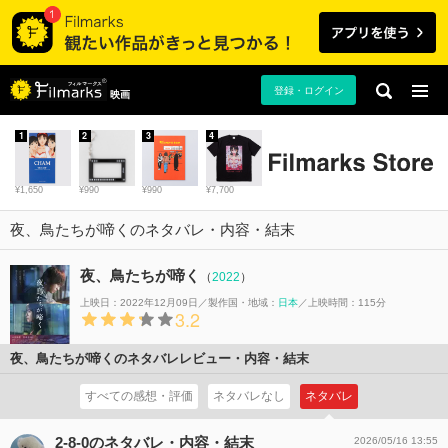
登録・ログイン
映画
1
2
3
4
¥1,650
¥990
¥990
¥7,700
夜、鳥たちが啼くのネタバレ・内容・結末
夜、鳥たちが啼く
（
2022
）
上映日：2022年12月09日
製作国・地域：
日本
上映時間：115分
3.2
夜、鳥たちが啼くのネタバレレビュー・内容・結末
すべての感想・評価
ネタバレなし
ネタバレ
2-8-0のネタバレ・内容・結末
2026/05/16 13:55