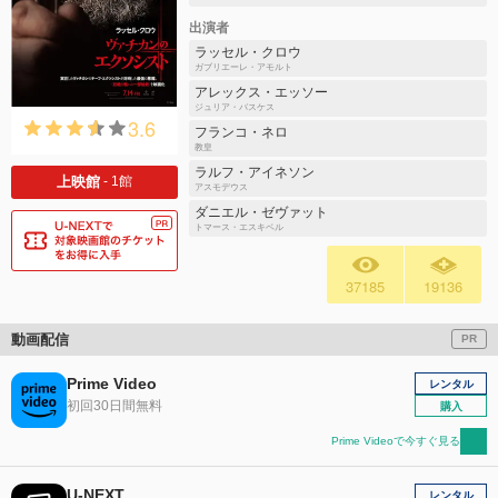
出演者
ラッセル・クロウ
ガブリエーレ・アモルト
アレックス・エッソー
ジュリア・バスケス
3.6
フランコ・ネロ
教皇
ラルフ・アイネソン
上映館
- 1館
アスモデウス
ダニエル・ゼヴァット
トマース・エスキベル
37185
19136
動画配信
PR
Prime Video
レンタル
初回30日間無料
購入
Prime Videoで今すぐ見る
U-NEXT
レンタル