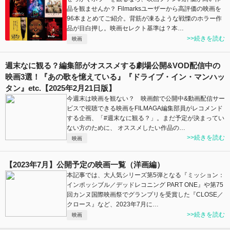
品を観ませんか？ Filmarksユーザーから高評価の映画を
96本まとめてご紹介。背筋が凍るような戦慄のホラー作
品が目白押し。映画セレクト基準は？本…
>>続きを読む
映画
週末なに観る？編集部がオススメする劇場公開&VOD配信中の
映画3選！『あの歌を憶えている』『ドライブ・イン・マンハッ
タン』etc.【2025年2月21日版】
今週末は映画を観ない？ 映画館で公開中&動画配信サー
ビスで視聴できる映画をFILMAGA編集部員がレコメンド
する企画、「#週末なに観る？」。まだ予定が決まってい
ない方のために、 オススメしたい作品の…
>>続きを読む
映画
【2023年7月】公開予定の映画一覧（洋画編）
本記事では、大人気シリーズ第5弾となる『ミッション：
インポッシブル／デッドレコニング PART ONE』や第75
回カンヌ国際映画祭でグランプリを受賞した『CLOSE／
クロース』など、2023年7月に…
>>続きを読む
映画