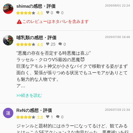
shimaの感想・評価
2026/08/01 22:24
0
0
4.0
このレビューはネタバレを含みます
哺乳類の感想・評価
2026/07/30 18:48
25
0
4.0
"悪魔の存在を否定する時悪魔は喜ぶ''
ラッセル・クロウVS最凶の悪魔😈
巨漢なアモルト神父が小さなバイクで移動する姿がまず
面白く、緊張が張りつめる状況でもユーモアがありとて
も魅力的な人物です。
ア…
>>続きを読む
ReNの感想・評価
2026/07/29 21:34
1
0
3.8
ジャンルと題材的にはホラーになってるけど、観てみる
とけっこうSFアクション？な内容だった、悪魔祓いを行