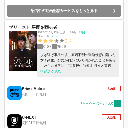
配信中の動画配信サービスをもっと見る
プリースト 悪魔を葬る者
2016年10月22日上映
、
108分
、
韓国
ジャンル：
ホラー
3.4
3188
2559
ひき逃げ事故の後、原因不明の昏睡状態に陥った
女子高生。少女が何かに取り憑かれたことを確信
したキム神父は、“悪魔祓い”を執り行うと宣言
し、除霊の知識がある神学校生アガトが補助司祭
>>続きを読む
に選ばれた。今や魔物と化した少女を救うため、
二人は己の命を懸け、人知を超えた危険な領域に
足を踏み入れていく─！
Prime Video
見放題
初回30日間無料
Prime Videoで今すぐ見る
U-NEXT
見放題
初回31日間無料