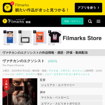
登録・ログイン
映画
1
2
3
4
¥1,650
¥990
¥990
¥7,700
ヴァチカンのエクソシストの作品情報・感想・評価・動画配信
ヴァチカンのエクソシスト
（
2023
）
The Pope's Exorcist
上映日：2023年07月14日
製作国・地域：
アメリカ
イギリス
スペイン
上映時間：103分
ジャンル：
ホラー
スリラー
配給：
ソニー・ピクチャーズ エンタテインメント
監督
ジュリアス・エイヴァリー
脚本
マイケル・ペトローニ
エヴァン・スピリオトポウロス