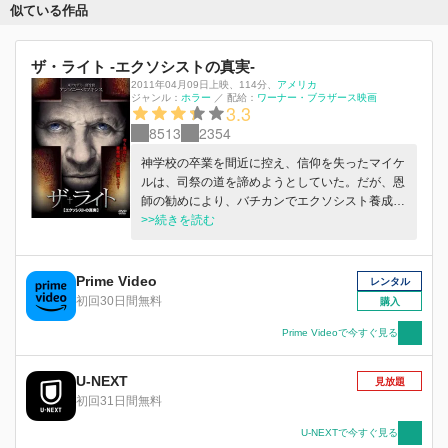
似ている作品
ザ・ライト -エクソシストの真実-
2011年04月09日上映
、
114分
、
アメリカ
ジャンル：
ホラー
／
配給：
ワーナー・ブラザース映画
3.3
8513
2354
神学校の卒業を間近に控え、信仰を失ったマイケ
ルは、司祭の道を諦めようとしていた。だが、恩
師の勧めにより、バチカンでエクソシスト養成講
座を受講。そこで、ルーカス神父を手伝うことに
>>続きを読む
なったマイケルは、悪魔祓いの恐るべき真実を目
の当たりにする…。
Prime Video
レンタル
初回30日間無料
購入
Prime Videoで今すぐ見る
U-NEXT
見放題
初回31日間無料
U-NEXTで今すぐ見る