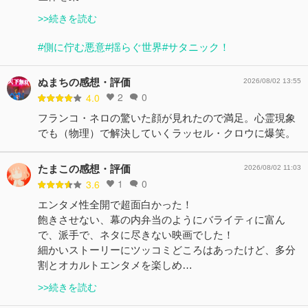
>>続きを読む
#側に佇む悪意
#揺らぐ世界
#サタニック！
ぬまちの感想・評価
2026/08/02 13:55
2
0
4.0
フランコ・ネロの驚いた顔が見れたので満足。心霊現象
でも（物理）で解決していくラッセル・クロウに爆笑。
たまこの感想・評価
2026/08/02 11:03
1
0
3.6
エンタメ性全開で超面白かった！
飽きさせない、幕の内弁当のようにバライティに富ん
で、派手で、ネタに尽きない映画でした！
細かいストーリーにツッコミどころはあったけど、多分
割とオカルトエンタメを楽しめ…
>>続きを読む