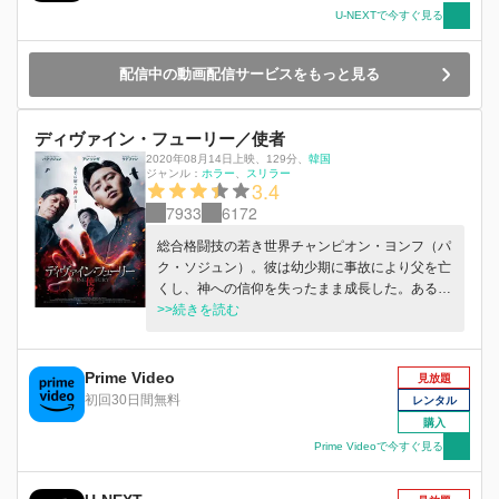
U-NEXTで今すぐ見る
配信中の動画配信サービスをもっと見る
ディヴァイン・フューリー／使者
2020年08月14日上映
、
129分
、
韓国
ジャンル：
ホラー
スリラー
3.4
7933
6172
総合格闘技の若き世界チャンピオン・ヨンフ（パ
ク・ソジュン）。彼は幼少期に事故により父を亡
くし、神への信仰を失ったまま成長した。ある
日、ヨンフは右手に見覚えのない傷ができている
>>続きを読む
ことに気がつく。彼は傷について調べるうち、何
かに導かれるかのようにバチカンから派遣された
エクソシストのアン神父（アン・ソンギ）に出会
Prime Video
見放題
い、自身に正義の力が隠されていることを知る。
初回30日間無料
レンタル
一方、街にはびこる悪が密かに彼らの前に迫って
購入
いた…。
Prime Videoで今すぐ見る