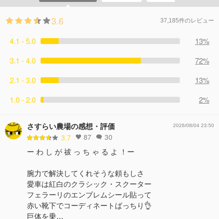
3.6
37,185件のレビュー
4.1 - 5.0
13%
3.1 - 4.0
72%
2.1 - 3.0
13%
1.0 - 2.0
2%
さすらい農場の感想・評価
2026/08/04 23:50
87
30
3.7
ー わ し が 祓 っ ち ゃ る よ ！ー
腕力で解決してくれそうな頼もしさ
愛車は紅白のクラシック・スクーター
フェラーリのエンブレムシール貼って
赤い靴下でコーディネートばっちり👌
巨体を乗…