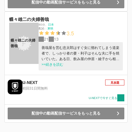
配信中の動画配信サービスをもっと見る
蝶々雄二の夫婦善哉
80分
、
日本
配給：
東映
3.5
21
13
蝶々雄二の夫婦
善哉
善哉屋を営む忠太郎はすぐ女に惚れてしまう道楽
者で、しっかり者の妻・利子はそんな夫に手を焼
いていた。ある日、飲み屋の仲居・綾子から相談
を受けた忠太郎は、彼女に惹かれていく。綾子の
>>続きを読む
通う料理学校にまで通い始めるが、それを知った
利子は…。
U-NEXT
見放題
初回31日間無料
U-NEXTで今すぐ見る
配信中の動画配信サービスをもっと見る