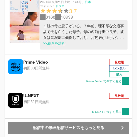
2021年05月21日上映
、
144分
、
日本
ジャンル：
ドラマ
3.7
8168
10999
１組の母と息子がいる。７年前、理不尽な交通事
故で夫を亡くした母子。母の名前は田中良子。彼
女は昔演劇に傾倒しており、お芝居が上手だ。中
学生の息子・純平をひとりで育て、夫への賠償金
>>続きを読む
は受け取らず、施設に入院している義父の面倒も
みている。経営していたカフェはコロナ禍で破
綻。花屋のバイトと夜の仕事の掛け持ちでも家計
Prime Video
見放題
は苦しく、そのせいで息子はいじめにあってい
初回30日間無料
レンタル
る。数年振りに会った同級生にはふられた。社会
購入
的弱者―それがなんだというのだ。そう、この全
Prime Videoで今すぐ見る
てが良子の人生を熱くしていくのだからー。はた
して、彼女たちが最後の最後まで絶対に手放さな
U-NEXT
かったものとは？
見放題
初回31日間無料
U-NEXTで今すぐ見る
配信中の動画配信サービスをもっと見る