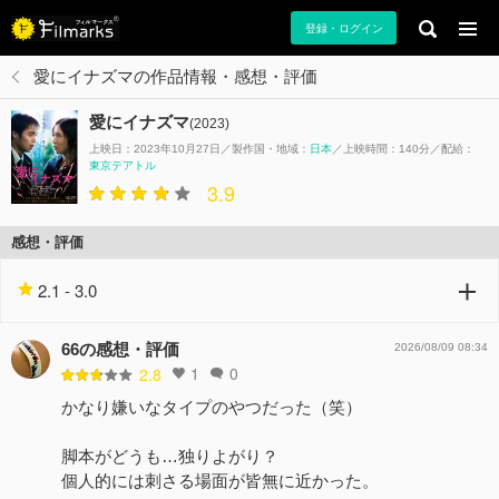
登録・ログイン
愛にイナズマの作品情報・感想・評価
愛にイナズマ
(2023)
上映日：2023年10月27日
製作国・地域：
日本
上映時間：140分
配給：
東京テアトル
3.9
感想・評価
2.1 - 3.0
66の感想・評価
2026/08/09 08:34
1
0
2.8
かなり嫌いなタイプのやつだった（笑）
脚本がどうも…独りよがり？
個人的には刺さる場面が皆無に近かった。