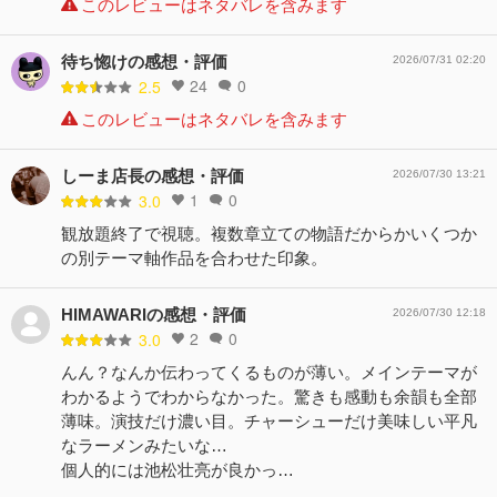
このレビューはネタバレを含みます
待ち惚けの感想・評価
2026/07/31 02:20
24
0
2.5
このレビューはネタバレを含みます
しーま店長の感想・評価
2026/07/30 13:21
1
0
3.0
観放題終了で視聴。複数章立ての物語だからかいくつか
の別テーマ軸作品を合わせた印象。
HIMAWARIの感想・評価
2026/07/30 12:18
2
0
3.0
んん？なんか伝わってくるものが薄い。メインテーマが
わかるようでわからなかった。驚きも感動も余韻も全部
薄味。演技だけ濃い目。チャーシューだけ美味しい平凡
なラーメンみたいな…
個人的には池松壮亮が良かっ…