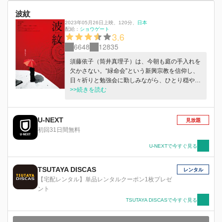
波紋
2023年05月26日上映
、
120分
、
日本
配給：
ショウゲート
3.6
6648
12835
須藤依⼦（筒井真理⼦）は、今朝も庭の⼿⼊れを
⽋かさない。“緑命会”という新興宗教を信仰し、
⽇々祈りと勉強会に勤しみながら、ひとり穏やか
に暮らしていた。ある⽇、⻑いこと失踪したまま
>>続きを読む
だった夫、修（光⽯研）が突然帰ってくるまでは
―。⾃分の⽗の介護を押し付けたまま失踪し、そ
の上がん治療に必要な⾼額の費⽤を助けて欲しい
U-NEXT
見放題
とすがってくる夫。障害のある彼⼥を結婚相⼿と
初回31日間無料
して連れて帰省してきた息⼦・拓哉（磯村勇
⽃）。パート先では癇癪持ちの客に⼤声で怒鳴ら
U-NEXTで今すぐ見る
れる…。⾃分ではどうにも出来ない⾟苦が降りか
かる。依⼦は湧き起こる⿊い感情を、宗教にすが
TSUTAYA DISCAS
レンタル
り、必死に理性で押さえつけようとする。全てを
【宅配レンタル】単品レンタルクーポン1枚プレゼ
押し殺した依⼦の感情が爆発する時、映画は絶望
ント
からエンターテインメントへと昇華する。
TSUTAYA DISCASで今すぐ見る