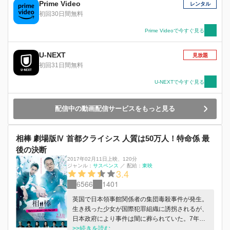
Prime Video
レンタル
初回30日間無料
Prime Videoで今すぐ見る
U-NEXT
見放題
初回31日間無料
U-NEXTで今すぐ見る
配信中の動画配信サービスをもっと見る
相棒 劇場版Ⅳ 首都クライシス 人質は50万人！特命係 最
後の決断
2017年02月11日上映
、
120分
ジャンル：
サスペンス
／
配給：
東映
3.4
6566
1401
英国で日本領事館関係者の集団毒殺事件が発生。
生き残った少女が国際犯罪組織に誘拐されるが、
日本政府により事件は闇に葬られていた。7年
後、政府に再びあの少女の身代金が要求される
>>続きを読む