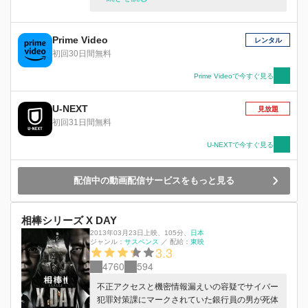
が、政府は拒否。すると、組織は市民を狙う無差
別大量テロを匂わせ…。
Prime Video
レンタル
初回30日間無料
Prime Videoで今すぐ見る
U-NEXT
見放題
初回31日間無料
U-NEXTで今すぐ見る
配信中の動画配信サービスをもっと見る
相棒シリーズ X DAY
2013年03月23日上映
、
105分
、
日本
ジャンル：
サスペンス
／
配給：
東映
3.3
4760
594
不正アクセスと機密情報漏えいの容疑でサイバー
犯罪対策課にマークされていた銀行員の男が死体