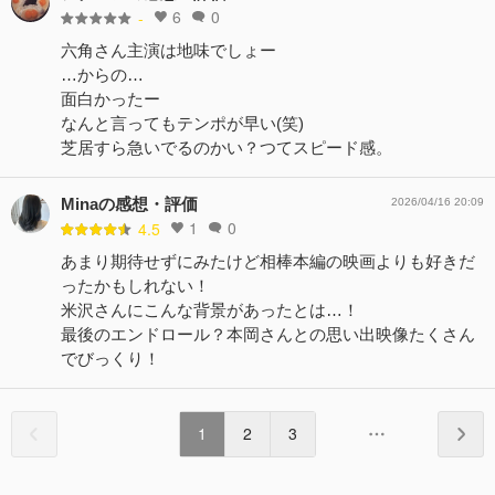
6
0
-
六角さん主演は地味でしょー
…からの…
面白かったー
なんと言ってもテンポが早い(笑)
芝居すら急いでるのかい？つてスピード感。
Minaの感想・評価
2026/04/16 20:09
1
0
4.5
あまり期待せずにみたけど相棒本編の映画よりも好きだ
ったかもしれない！
米沢さんにこんな背景があったとは…！
最後のエンドロール？本岡さんとの思い出映像たくさん
でびっくり！
1
2
3