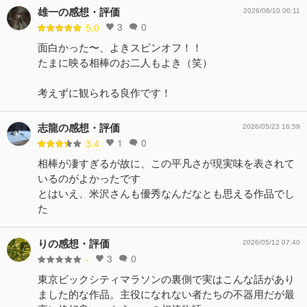
雄一の感想・評価
2026/06/10 00:11
3
0
5.0
面白かった〜、よきスピンオフ！！
たまに映る相棒のお二人もよき（笑）
考えずに観られる良作です！
志龍の感想・評価
2026/05/23 16:59
1
0
3.4
相棒が凄すぎるが故に、この平凡さが現実味を表されて
いるのがよかったです
とはいえ、米沢さんも優秀なんだなとも思える作品でし
た
りの感想・評価
2026/05/12 07:40
3
0
-
東京ビックシティマラソンの裏側で実はこんな話があり
ました的な作品。主役になれない者たちの不器用だが最