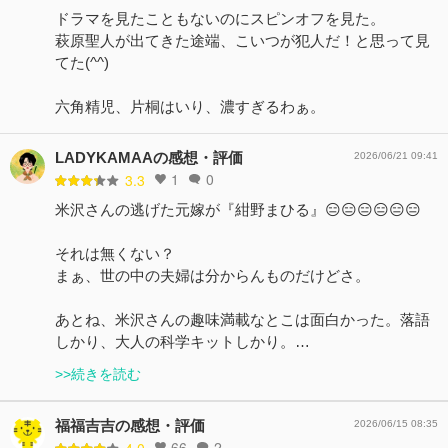
ドラマを見たこともないのにスピンオフを見た。
萩原聖人が出てきた途端、こいつが犯人だ！と思って見
てた(^^)
六角精児、片桐はいり、濃すぎるわぁ。
LADYKAMAAの感想・評価
2026/06/21 09:41
1
0
3.3
米沢さんの逃げた元嫁が『紺野まひる』😑😑😑😑😑😑
それは無くない？
まぁ、世の中の夫婦は分からんものだけどさ。
あとね、米沢さんの趣味満載なとこは面白かった。落語
しかり、大人の科学キットしかり。…
>>続きを読む
福福吉吉の感想・評価
2026/06/15 08:35
66
2
4.0