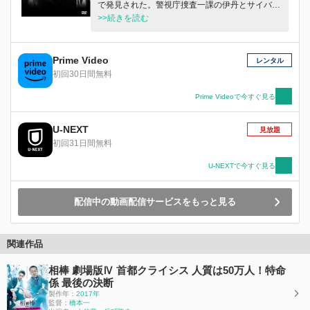
で発見された。警視庁捜査一課の伊丹とサイバー
犯罪対策課の岩月は、事件の扱いとアプローチの
>>続きを読む
違いから、いがみあいながらもそれぞれ捜査を進
めていくが…。
Prime Video
レンタル
初回30日間無料
Prime Videoで今すぐ見る
U-NEXT
見放題
初回31日間無料
U-NEXTで今すぐ見る
配信中の動画配信サービスをもっと見る
関連作品
相棒 劇場版Ⅳ 首都クライシス 人質は50万人！特命
係 最後の決断
製作年：
2017年
監督：
橋本一