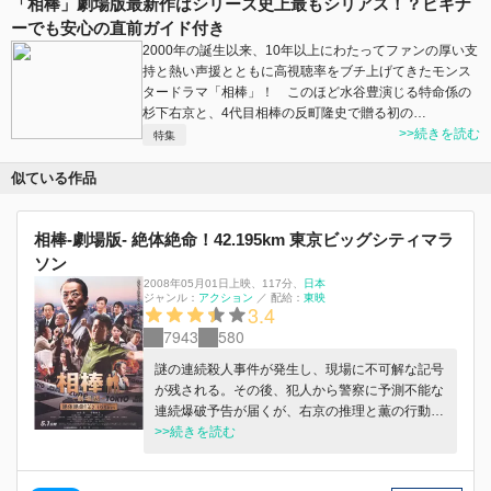
「相棒」劇場版最新作はシリーズ史上最もシリアス！？ビギナ
ーでも安心の直前ガイド付き
2000年の誕生以来、10年以上にわたってファンの厚い支
持と熱い声援とともに高視聴率をブチ上げてきたモンス
タードラマ「相棒」！ このほど水谷豊演じる特命係の
杉下右京と、4代目相棒の反町隆史で贈る初の…
>>続きを読む
特集
似ている作品
相棒-劇場版- 絶体絶命！42.195km 東京ビッグシティマラ
ソン
2008年05月01日上映
、
117分
、
日本
ジャンル：
アクション
／
配給：
東映
3.4
7943
580
謎の連続殺人事件が発生し、現場に不可解な記号
が残される。その後、犯人から警察に予測不能な
連続爆破予告が届くが、右京の推理と薫の行動力
で、犯人の狙いが「東京ビッグシティマラソン」
>>続きを読む
にあると判明。だが、わなは右京の推理を上回る
ものだった…。