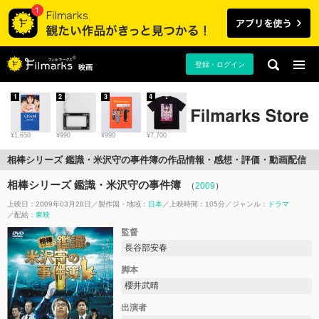
登録・ログイン
映画
1
2
3
4
¥1,650
¥990
¥990
¥7,700
相棒シリーズ 鑑識・米沢守の事件簿の作品情報・感想・評価・動画配信
相棒シリーズ 鑑識・米沢守の事件簿
（
2009
）
上映日：2009年03月28日
製作国・地域：
日本
上映時間：105分
ジャンル：
ドラマ
配給：
東映
監督
長谷部安春
脚本
櫻井武晴
出演者