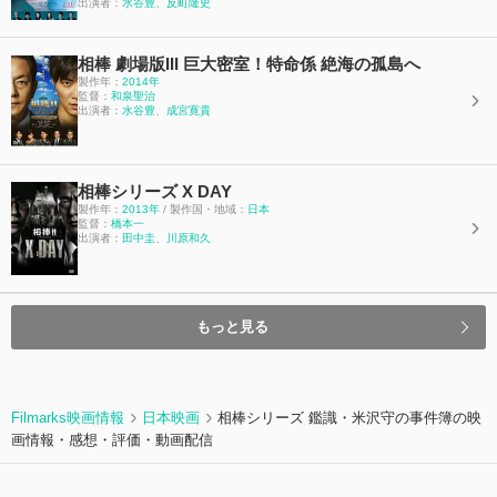
出演者：
水谷豊
、
反町隆史
相棒 劇場版III 巨大密室！特命係 絶海の孤島へ
製作年：
2014年
監督：
和泉聖治
出演者：
水谷豊
、
成宮寛貴
相棒シリーズ X DAY
製作年：
2013年
/ 製作国・地域：
日本
監督：
橋本一
出演者：
田中圭
、
川原和久
もっと見る
Filmarks映画情報
日本映画
相棒シリーズ 鑑識・米沢守の事件簿の映
画情報・感想・評価・動画配信