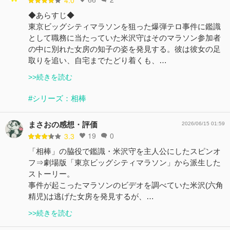
◆あらすじ◆
東京ビッグシティマラソンを狙った爆弾テロ事件に鑑識
として職務に当たっていた米沢守はそのマラソン参加者
の中に別れた女房の知子の姿を発見する。彼は彼女の足
取りを追い、自宅までたどり着くも、…
>>続きを読む
#シリーズ：相棒
まさおの感想・評価
2026/06/15 01:59
19
0
3.3
「相棒」の脇役で鑑識・米沢守を主人公にしたスピンオ
フ⇒劇場版「東京ビッグシティマラソン」から派生した
ストーリー。
事件が起こったマラソンのビデオを調べていた米沢(六角
精児)は逃げた女房を発見するが、…
>>続きを読む