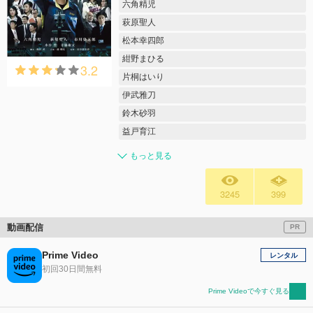
六角精児
萩原聖人
松本幸四郎
紺野まひる
3.2
片桐はいり
伊武雅刀
鈴木砂羽
益戸育江
もっと見る
3245
399
動画配信
PR
Prime Video
レンタル
初回30日間無料
Prime Videoで今すぐ見る