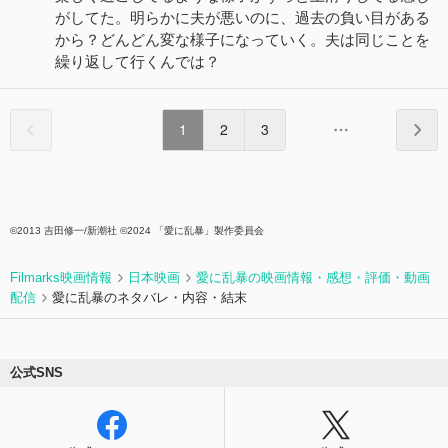
がしてた。明らかに夫が悪いのに、過去の負い目がある
から？どんどん変な様子になっていく。夫は同じことを
繰り返して行くんでは？
1
2
3
©2013 吉田修一/新潮社 ©2024 「愛に乱暴」製作委員会
Filmarks映画情報
日本映画
愛に乱暴の映画情報・感想・評価・動画
配信
愛に乱暴のネタバレ・内容・結末
公式SNS