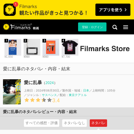
登録・ログイン
映画
1
2
3
4
¥1,650
¥990
¥990
¥7,700
愛に乱暴のネタバレ・内容・結末
愛に乱暴
（
2024
）
上映日：2024年08月30日
製作国・地域：
日本
上映時間：105分
ジャンル：
サスペンス
配給：
東京テアトル
3.4
愛に乱暴のネタバレレビュー・内容・結末
すべての感想・評価
ネタバレなし
ネタバレ