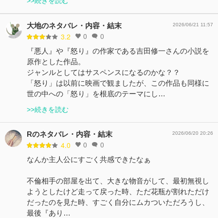
>>続きを読む
大地のネタバレ・内容・結末
2026/06/21 11:57
0
0
3.2
『悪人』や『怒り』の作家である吉田修一さんの小説を
原作とした作品。
ジャンルとしてはサスペンスになるのかな？？
「怒り」は以前に映画で観ましたが、この作品も同様に
世の中への「怒り」を根底のテーマにし…
>>続きを読む
Rのネタバレ・内容・結末
2026/06/20 20:26
0
0
4.0
なんか主人公にすごく共感できたなぁ
不倫相手の部屋を出て、大きな物音がして、最初無視し
ようとしたけど走って戻った時、ただ花瓶が割れただけ
だったのを見た時、すごく自分にムカついただろうし、
最後『あり…