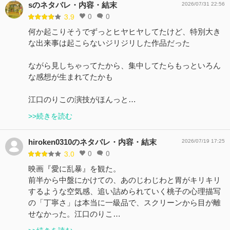
sのネタバレ・内容・結末
2026/07/31 22:56
0
0
3.9
何か起こりそうでずっとヒヤヒヤしてたけど、特別大き
な出来事は起こらないジリジリした作品だった
ながら見しちゃってたから、集中してたらもっといろん
な感想が生まれてたかも
江口のりこの演技がほんっと…
>>続きを読む
hiroken0310のネタバレ・内容・結末
2026/07/19 17:25
0
0
3.0
映画『愛に乱暴』を観た。
前半から中盤にかけての、あのじわじわと胃がキリキリ
するような空気感、追い詰められていく桃子の心理描写
の「丁寧さ」は本当に一級品で、スクリーンから目が離
せなかった。江口のりこ…