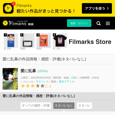
登録・ログイン
映画
1
2
3
4
¥1,650
¥990
¥990
¥7,700
愛に乱暴の作品情報・感想・評価(ネタバレなし)
愛に乱暴
（
2024
）
上映日：2024年08月30日
製作国・地域：
日本
上映時間：105分
ジャンル：
サスペンス
配給：
東京テアトル
3.4
愛に乱暴の作品情報・感想・評価(ネタバレなし)
すべての感想・評価
ネタバレなし
ネタバレ