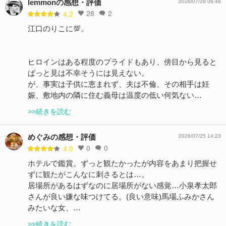
lemmonの感想・評価
2026/07/29 06:46
28
2
4.2
江口のりこに💯。
ヒロインはある程度のプライドもあり、傍目から見ると
ぱっと見は不幸そうには見えない。
が、事実は子供に恵まれず、夫は不倫、その相手は妊
娠、敷地内の隣に住む義母は温度の低い何気ない…
>>続きを読む
めぐみの感想・評価
2026/07/25 14:23
0
0
4.0
ホテルで鑑賞。ずっと観たかったが内容をあまり把握せ
ずに観たがこんなに刺さるとは…。
居場所があるはずなのに居場所がない感覚…小泉孝太郎
さんが良い嫌な味つけてる。(良い意味)馬場ふみかさん
みたいな女、…
>>続きを読む