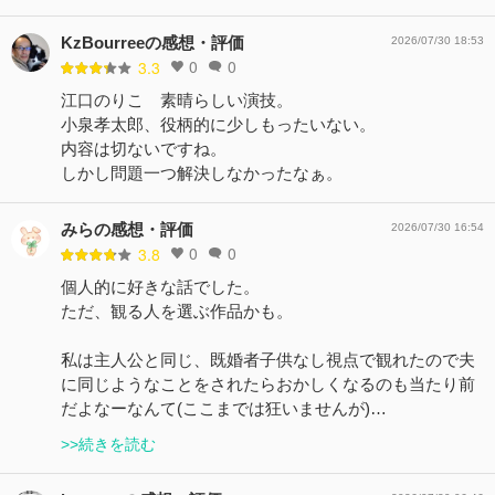
KzBourreeの感想・評価
2026/07/30 18:53
0
0
3.3
江口のりこ 素晴らしい演技。
小泉孝太郎、役柄的に少しもったいない。
内容は切ないですね。
しかし問題一つ解決しなかったなぁ。
みらの感想・評価
2026/07/30 16:54
0
0
3.8
個人的に好きな話でした。
ただ、観る人を選ぶ作品かも。
私は主人公と同じ、既婚者子供なし視点で観れたので夫
に同じようなことをされたらおかしくなるのも当たり前
だよなーなんて(ここまでは狂いませんが)…
>>続きを読む