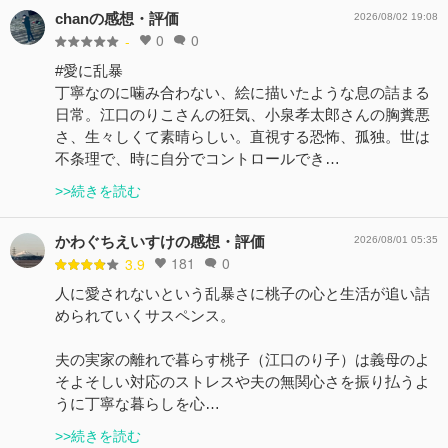
chanの感想・評価
2026/08/02 19:08
0
0
-
#愛に乱暴
丁寧なのに噛み合わない、絵に描いたような息の詰まる
日常。江口のりこさんの狂気、小泉孝太郎さんの胸糞悪
さ、生々しくて素晴らしい。直視する恐怖、孤独。世は
不条理で、時に自分でコントロールでき…
>>続きを読む
かわぐちえいすけの感想・評価
2026/08/01 05:35
181
0
3.9
人に愛されないという乱暴さに桃子の心と生活が追い詰
められていくサスペンス。
夫の実家の離れで暮らす桃子（江口のり子）は義母のよ
そよそしい対応のストレスや夫の無関心さを振り払うよ
うに丁寧な暮らしを心…
>>続きを読む