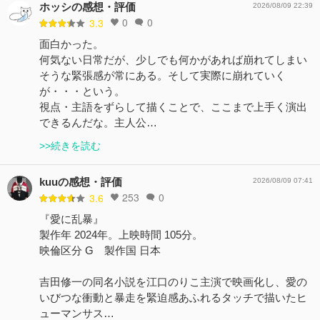
ホッシの感想・評価
2026/08/09 22:39
0
0
3.3
面白かった。
何気ない日常だが、少しでも何かがあれば崩れてしまい
そうな緊張感が常にある。そして実際に崩れていく
が・・・という。
視点・主語をずらして描くことで、ここまで上手く演出
できるんだな。主人公…
>>続きを読む
kuuの感想・評価
2026/08/09 07:41
253
0
3.6
『愛に乱暴』
製作年 2024年。上映時間 105分。
映倫区分 G 製作国 日本
吉田修一の同名小説を江口のりこ主演で映画化し、愛の
いびつな衝動と暴走を緊迫感あふれるタッチで描いたヒ
ューマンサス…