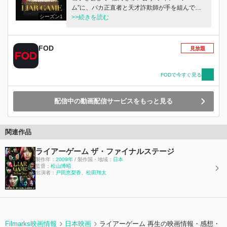
のばかり。果たして、直、秋山、福永らは、この
ム”に、バカ正直者と天才詐欺師が手を組んで立
死闘をくぐり抜けられるのか？ そして秋山の前
シーズン1
ち向かう！戸田恵梨香＆松田翔太のフレッシュコ
>>続きを読む
に登場する最強のライバルとは！？ 手に汗握る
ンビがおくるスリル満点のマネーゲーム！！
ギリギリの勝負の先に見えてくるのは、ライアー
ゲームの『本当の姿』だった・・・
FOD
見放題
FODで今すぐ見る
配信中の動画配信サービスをもっと見る
関連作品
ライアーゲーム ザ・ファイナルステージ
製作年：
2009年
/ 製作国・地域：
日本
監督：
松山博昭
出演者：
戸田恵梨香
、
松田翔太
Filmarks映画情報
日本映画
ライアーゲーム 再生の映画情報・感想・