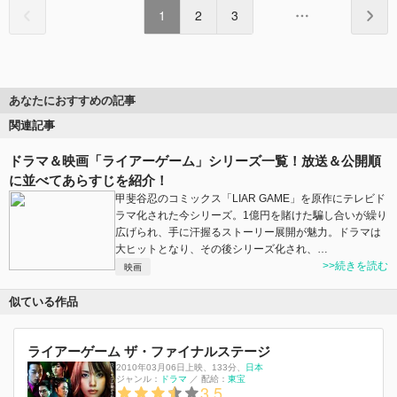
1
2
3
あなたにおすすめの記事
関連記事
ドラマ＆映画「ライアーゲーム」シリーズ一覧！放送＆公開順
に並べてあらすじを紹介！
甲斐谷忍のコミックス「LIAR GAME」を原作にテレビド
ラマ化された今シリーズ。1億円を賭けた騙し合いが繰り
広げられ、手に汗握るストーリー展開が魅力。ドラマは
大ヒットとなり、その後シリーズ化され、…
>>続きを読む
映画
似ている作品
ライアーゲーム ザ・ファイナルステージ
2010年03月06日上映
、
133分
、
日本
ジャンル：
ドラマ
／
配給：
東宝
3.5