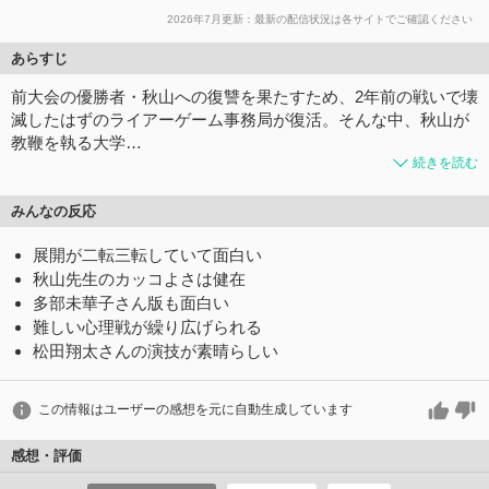
2026年7月更新：最新の配信状況は各サイトでご確認ください
あらすじ
前大会の優勝者・秋山への復讐を果たすため、2年前の戦いで壊
滅したはずのライアーゲーム事務局が復活。そんな中、秋山が
教鞭を執る大学…
続きを読む
みんなの反応
展開が二転三転していて面白い
秋山先生のカッコよさは健在
多部未華子さん版も面白い
難しい心理戦が繰り広げられる
松田翔太さんの演技が素晴らしい
この情報はユーザーの感想を元に自動生成しています
感想・評価