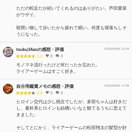
ただの蛇足だが続いてくれるのはありがたい。芦田愛菜
がウザイ。
朝買い物して歩いたから疲れて眠い。何度も寝落ちしそ
うになった。
tsuku34anの感想・評価
2026/08/06 10:59
0
0
5.0
モノマネ流行ったけど何だったか忘れた。
ライアーゲームはすごく好き。
自分用鑑賞メモの感想・評価
2026/08/04 17:58
0
0
3.8
ヒロイン交代は少し残念でしたが、多部ちゃんは好きだ
し、素朴系ヒロインも結構いいなと観てるうちに思えて
きました。
そしてとにかく、ライアーゲームの松田翔太の髪型が好