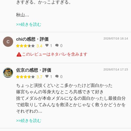
きすぎる。かっこよすぎる。
秋山…
>>続きを読む
chiの感想・評価
2026/07/16 16:14
1
0
3.4
このレビューはネタバレを含みます
佐京の感想・評価
2026/07/14 17:15
1
0
3.7
ちょっと演技くどいとこ多かったけど面白かった
篠宮ちゃんの等身大なところ共感できて好き
捨てメダルが本命メダルになるの面白かったし最後自分
で総取りしてみんなを救済とかじゃなく救うかどうかを
それぞれの…
>>続きを読む