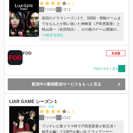
4.1
13309
1812
前回のドラマシーズン1で、3回戦・密輸ゲームま
でをなんとか戦い抜いた神崎直（戸田恵梨香）と
秋山深一（松田翔太）。その後のゲーム開催の連
シーズン2
絡もなく、無事にライアーゲームから離脱でき
>>続きを読む
た・・・筈だった！？ なんとあの招待状がまた
もや直のもとへ送られてきた！！ ライアーゲー
ム事務局員・谷村（渡辺いっけい）の巧みな誘い
FOD
見放題
を断ることのできないナオ。改めて極限状態のゲ
ームの世界に足を入れることに・・・。 同じく
エリー（吉瀬美智子）も秋山と不気味に接触。新
FODで今すぐ見る
たな恐怖は確実に始まっていた・・・。 そして
辿り着いた謎の会場。そこにはかつての直の“宿
配信中の動画配信サービスをもっと見る
敵”福永（鈴木浩介）の姿が！異様な空気に怯え
る直の前に颯爽と現れたのは、“白馬の騎士”秋山
だった！！ 新たなステージ・4回戦は、3対3にチ
LIAR GAME シーズン１
ームが分かれて戦う。直、秋山、福永チームの前
36分
、
日本
には、新たに3人の強敵が登場！このゲームは、
4.1
それぞれ先鋒、中堅、大将を決めて競り合うの
16498
3342
だ。 事務局から提示されたゲームのタイトルは
「24連装ロシアンルーレット」「17ポーカー」
フジテレビ新ドラマ枠で戸田恵梨香が初主演！
「回らないルーレット」というド肝が抜かれるも
相手を騙して1億円を奪い合う“ライアーゲー