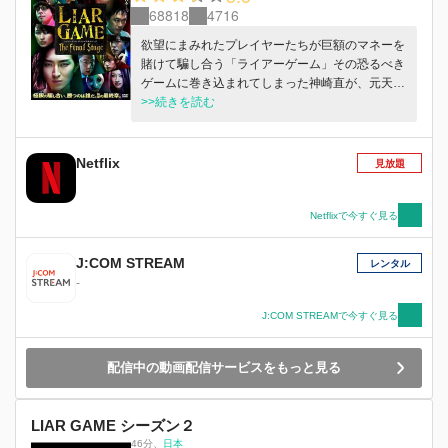
68818
4716
欲望にまみれたプレイヤーたちが巨額のマネーを
賭けて騙し合う「ライアーゲーム」その恐るべき
ゲームに巻き込まれてしまった神崎直が、元天才
詐欺師・秋山深一の助けを借りて、次々と降りか
>>続きを読む
かる難題に挑んでいく…。オリジナリティ溢れる
スリリングな内容、先の読めないストーリー展
開、そして心理学や数字を用いた緻密なまでのリ
Netflix
見放題
アリティで描かれる白熱の頭脳戦・・・
Netflixで今すぐ見る
J:COM STREAM
レンタル
-
J:COM STREAMで今すぐ見る
配信中の動画配信サービスをもっと見る
LIAR GAME シーズン２
46分
、
日本