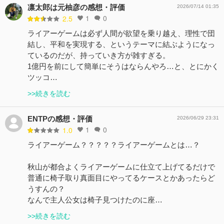
凛太郎は元柚彦の感想・評価
2026/07/14 01:35
1
0
2.5
ライアーゲームは必ず人間が欲望を乗り越え、理性で団
結し、平和を実現する、というテーマに結ぶようになっ
ているのだが、持っていき方が雑すぎる。
1億円を前にして簡単にそうはならんやろ…と、とにかく
ツッコ…
>>続きを読む
ENTPの感想・評価
2026/06/29 23:31
1
0
1.0
ライアーゲーム？？？？？ライアーゲームとは…？
秋山が都合よくライアーゲームに仕立て上げてるだけで
普通に椅子取り真面目にやってるケースとかあったらど
うすんの？
なんで主人公女は椅子見つけたのに座…
>>続きを読む