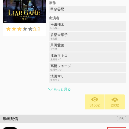
原作
甲斐谷忍
出演者
松田翔太
3.2
秋山深一
多部未華子
篠宮優
芦田愛菜
アリス
江角マキコ
主催者・Ω
高橋ジョージ
猿川ケンジ
濱田マリ
坂巻マイ
もっと見る
31562
2632
動画配信
PR