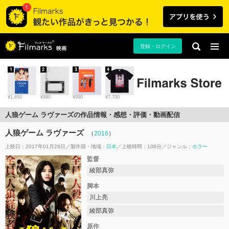
登録・ログイン
映画
1
2
3
4
¥1,650
¥990
¥990
¥7,700
人狼ゲーム ラヴァーズの作品情報・感想・評価・動画配信
人狼ゲーム ラヴァーズ
（
2016
）
上映日：2017年01月28日
製作国・地域：
日本
上映時間：108分
ジャンル：
ホラー
監督
綾部真弥
脚本
川上亮
綾部真弥
原作