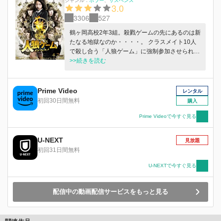
ジャンル：
ホラー
サスペンス
3.0
3306
527
鶴ヶ岡高校2年3組。殺戮ゲームの先にあるのは新
たなる地獄なのか・・・・。 クラスメイト10人
で殺し合う「人狼ゲーム」に強制参加させられた
野々山紘美（武田玲奈）。 それは、“村人”と“人
>>続きを読む
狼”となって騙し合う殺戮ゲームだった。紘美が
引いた役職は、友達をその手で惨殺しなければい
けない“人狼”…。一方、事件を追う刑事たちは、
Prime Video
レンタル
ゲームを支配する謎の男（水野勝）にたどり着
初回30日間無料
購入
く。この地獄の中、紘美は本当の終わりを目指
し、ゲームを開始する…。
Prime Videoで今すぐ見る
U-NEXT
見放題
初回31日間無料
U-NEXTで今すぐ見る
配信中の動画配信サービスをもっと見る