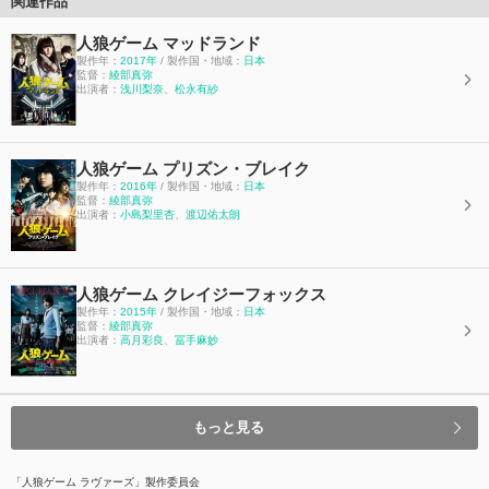
関連作品
人狼ゲーム マッドランド
製作年：
2017年
/ 製作国・地域：
日本
監督：
綾部真弥
出演者：
浅川梨奈
、
松永有紗
人狼ゲーム プリズン・ブレイク
製作年：
2016年
/ 製作国・地域：
日本
監督：
綾部真弥
出演者：
小島梨里杏
、
渡辺佑太朗
人狼ゲーム クレイジーフォックス
製作年：
2015年
/ 製作国・地域：
日本
監督：
綾部真弥
出演者：
高月彩良
、
冨手麻妙
もっと見る
「人狼ゲーム ラヴァーズ」製作委員会