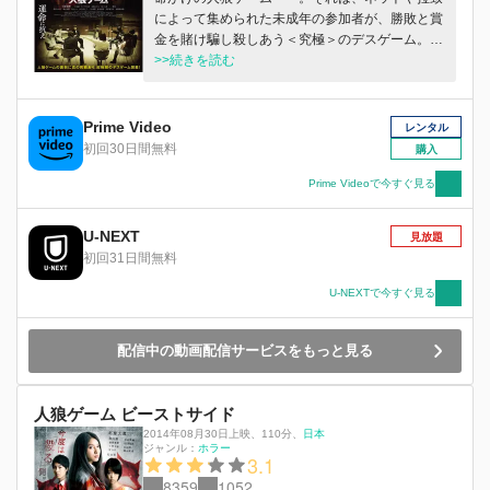
によって集められた未成年の参加者が、勝敗と賞
金を賭け騙し殺しあう＜究極＞のデスゲーム。
「運営人」の正宗は家庭教師時代の教え子・夏目
>>続きを読む
柚月が参加させられていることに気づく。『彼女
を救いたい。運営本部に殺されてもいい。』そう
考えた正宗は秘密裏に柚月にヒントを伝えてい
Prime Video
レンタル
く。しかし、ほかの参加者たちの戦術に翻弄され
初回30日間無料
購入
る柚月。そして正宗は運営側の思いもよらぬ陰謀
に巻き込まれていく。果たして究極の条件の下、
Prime Videoで今すぐ見る
彼女を勝利に導くことはできるのかーー？！
U-NEXT
見放題
初回31日間無料
U-NEXTで今すぐ見る
配信中の動画配信サービスをもっと見る
人狼ゲーム ビーストサイド
2014年08月30日上映
、
110分
、
日本
ジャンル：
ホラー
3.1
8359
1052