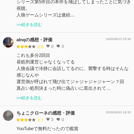
シリーズ第5作目の本作を飛ばしてしまったことに気づき
視聴。
人狼ゲームシリーズは連続…
>>続きを読む
alnqの感想・評価
2026/06/15 20:30
0
0
2.8
これも多分2回目
昼処刑運営じゃなくなってる
人狼会議で冷静に会話してるのに、襲撃する時はそんな
感じなんや
運営側が呼ばれて飛び出てジャジャジャジャーン？回
真占い処刑決まった時に偽占いに黒出されて…
>>続きを読む
ちょこクローネの感想・評価
2026/06/03 18:32
3
0
3.1
YouTubeで無料だったので鑑賞