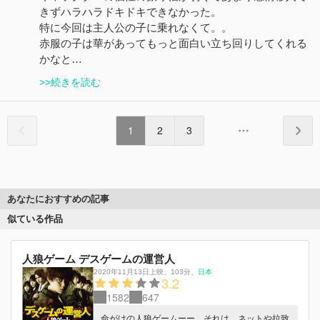
きずハラハラドキドキできなかった。
特に今回は主人公の子に乗れなくて。。
赤服の子は華があってもっと面白い立ち回りしてくれる
かなと…
>>続きを読む
1
2
3
あなたにおすすめの記事
似ている作品
人狼ゲーム デスゲームの運営人
2020年11月13日上映
、
103分
、
日本
3.2
1582
647
命がけの人狼ゲームーー。それは、ネットや拉致