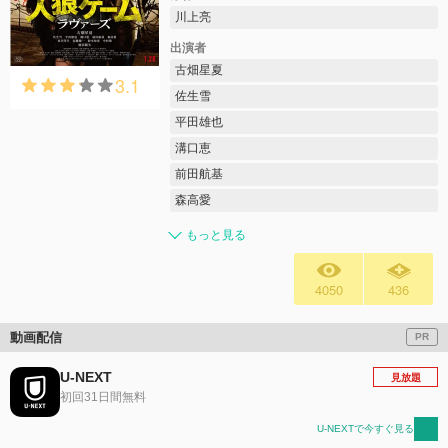
川上亮
出演者
古畑星夏
3.1
佐生雪
平田雄也
溝口恵
前田航基
森高愛
もっと見る
4050
436
動画配信
PR
U-NEXT
見放題
初回31日間無料
U-NEXTで今すぐ見る