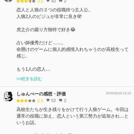
42
2
3.5
恋人と人狼の２つの役職持つ主人公。
人狼2人のビジュが非常に良き🫣
虎之介の蹴り方独特で好き😂
占い師優秀だけど……。
命懸けのゲームに個人的感情入れちゃうのが高校生って
感じ。
もう1人の恋人…
>>続きを読む
しゅんべーの感想・評価
2026/06/18 23:15
52
2
2.9
高校生たちが生き残りをかけて行う人狼ゲーム。今回は
通常の役職に加え、恋人という第三勢力が追加され…と
いうお話。