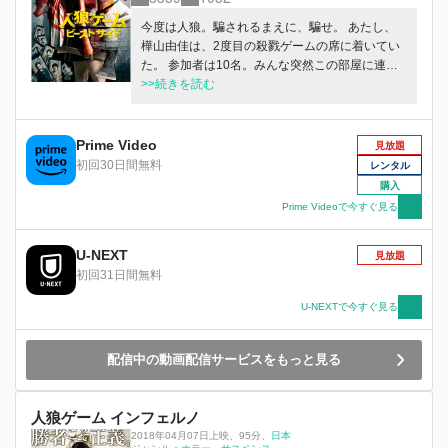
今度は人狼。騙されるまえに、騙せ。 あたし、
樺山由佳は、2度目の殺戮ゲームの席に着いてい
た。 参加者は10名。みんな突然この部屋に連れ
てこられた高校生たちだ。 「人狼」のカードを
>>続きを読む
あたえられたあたしは、村人たちをあざむき、ひ
とりずつ殺していかなくちゃならない。普通なら
絶望するのかもしれないけど…あたしはむしろ興
Prime Video
見放題
奮し、驚喜していた。なにせ、ずっと待ち望んで
初回30日間無料
レンタル
いた「非日常」を存分に楽しめるのだから!複数
購入
の「自称予言者」が現れ、共有者がほかの村人た
Prime Videoで今すぐ見る
ちを扇動する。 場が混迷を深める中、あたしは
ひとりほくそ笑み、さらなる血の味を求める…!
U-NEXT
見放題
初回31日間無料
U-NEXTで今すぐ見る
配信中の動画配信サービスをもっと見る
人狼ゲーム インフェルノ
2018年04月07日上映
、
95分
、
日本