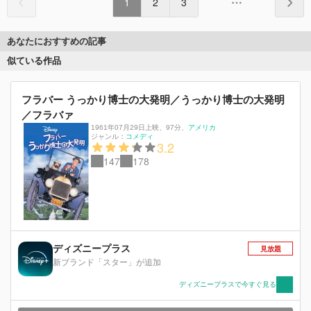
1
2
3
あなたにおすすめの記事
似ている作品
フラバー うっかり博士の大発明／うっかり博士の大発明
／フラバァ
1961年07月29日上映
、
97分
、
アメリカ
ジャンル：
コメディ
3.2
147
178
ディズニープラス
見放題
新ブランド「スター」が追加
ディズニープラスで今すぐ見る