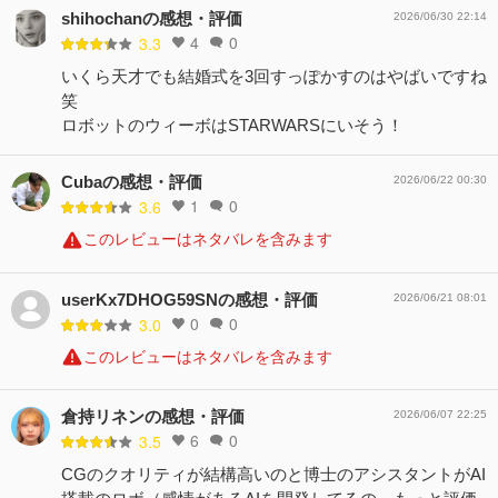
shihochanの感想・評価
2026/06/30 22:14
4
0
3.3
いくら天才でも結婚式を3回すっぽかすのはやばいですね
笑
ロボットのウィーボはSTARWARSにいそう！
Cubaの感想・評価
2026/06/22 00:30
1
0
3.6
このレビューはネタバレを含みます
userKx7DHOG59SNの感想・評価
2026/06/21 08:01
0
0
3.0
このレビューはネタバレを含みます
倉持リネンの感想・評価
2026/06/07 22:25
6
0
3.5
CGのクオリティが結構高いのと博士のアシスタントがAI