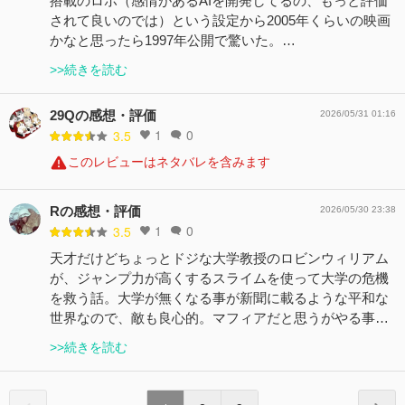
搭載のロボ（感情があるAIを開発してるの、もっと評価
されて良いのでは）という設定から2005年くらいの映画
かなと思ったら1997年公開で驚いた。…
>>続きを読む
29Qの感想・評価
2026/05/31 01:16
1
0
3.5
このレビューはネタバレを含みます
Rの感想・評価
2026/05/30 23:38
1
0
3.5
天才だけどちょっとドジな大学教授のロビンウィリアム
が、ジャンプ力が高くするスライムを使って大学の危機
を救う話。大学が無くなる事が新聞に載るような平和な
世界なので、敵も良心的。マフィアだと思うがやる事…
>>続きを読む