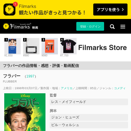
登録・ログイン
映画
1
2
3
4
¥1,650
¥990
¥990
¥7,700
フラバーの作品情報・感想・評価・動画配信
フラバー
（
1997
）
FLUBBER
上映日：1998年03月07日
製作国・地域：
アメリカ
上映時間：95分
ジャンル：
コメディ
監督
レス・メイフィールド
脚本
ジョン・ヒューズ
ビル・ウォルシュ