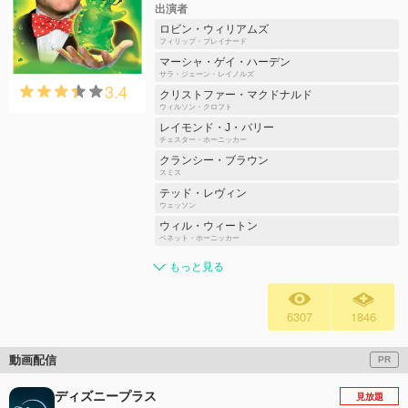
出演者
ロビン・ウィリアムズ
フィリップ・ブレイナード
マーシャ・ゲイ・ハーデン
サラ・ジェーン・レイノルズ
3.4
クリストファー・マクドナルド
ウィルソン・クロフト
レイモンド・J・バリー
チェスター・ホーニッカー
クランシー・ブラウン
スミス
テッド・レヴィン
ウェッソン
ウィル・ウィートン
ベネット・ホーニッカー
もっと見る
6307
1846
動画配信
PR
ディズニープラス
見放題