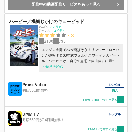
配信中の動画配信サービスをもっと見る
ハービー／機械じかけのキューピッド
101分
、
アメリカ
ジャンル：
コメディ
3.3
2130
735
エンジン全開でぶっ飛ばそう！リンジー・ローハ
ンが運転する63年式フォルクスワーゲンのビート
ル、ハービーが、自分の意思で自由自在に暴れ回
る！ディズニーが誇るコメディアドベンチャー
>>続きを読む
が、よりパワーアップして戻ってきた！三代に渡
って人気カーレースNASCARに出場しているレ
ーサー一家のマギー・ペイトン（ローハン）は、
Prime Video
レンタル
過保護な父親（マイケル・キートン）に、レーサ
初回30日間無料
購入
ーになる夢を禁じられていた。しかし彼女の人生
に大きな転機が訪れる。中古車置き場で廃車寸前
Prime Videoで今すぐ見る
の“ハービー”を見つけたのだ。魔法のようなチー
ムを結成したマギーとハービーは彼女の家族を救
DMM TV
レンタル
い、レース記録を破るような走りを見せていく。
月額550円が14日間無料！
DMM TVで今すぐ見る