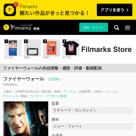
登録・ログイン
映画
1
2
3
4
¥1,650
¥990
¥990
¥7,700
ファイヤーウォールの作品情報・感想・評価・動画配信
ファイヤーウォール
（
2006
）
FIREWALL
上映日：2006年04月01日
製作国・地域：
アメリカ
上映時間：106分
ジャンル：
サスペンス
配給：
ワーナー・ブラザース映画
監督
リチャード・ロンクレイン
脚本
ジョー・フォート
出演者