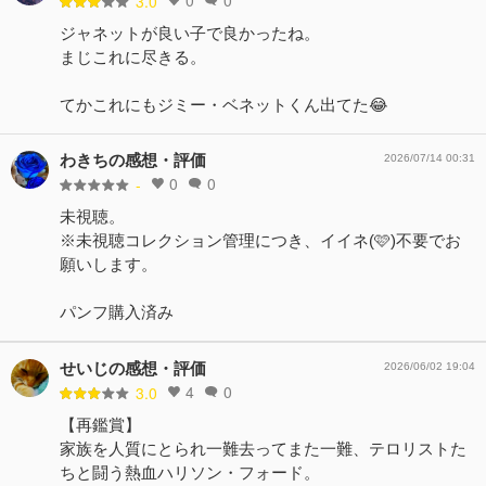
3.0
ジャネットが良い子で良かったね。
まじこれに尽きる。
てかこれにもジミー・ベネットくん出てた😂
わきちの感想・評価
2026/07/14 00:31
0
0
-
未視聴。
※未視聴コレクション管理につき、イイネ(🩷)不要でお
願いします。
パンフ購入済み
せいじの感想・評価
2026/06/02 19:04
4
0
3.0
【再鑑賞】
家族を人質にとられ一難去ってまた一難、テロリストた
ちと闘う熱血ハリソン・フォード。