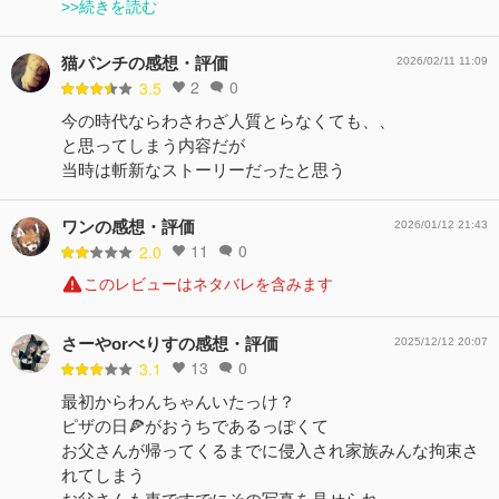
>>続きを読む
猫パンチの感想・評価
2026/02/11 11:09
2
0
3.5
今の時代ならわさわざ人質とらなくても、、
と思ってしまう内容だが
当時は斬新なストーリーだったと思う
ワンの感想・評価
2026/01/12 21:43
11
0
2.0
このレビューはネタバレを含みます
さーやorべりすの感想・評価
2025/12/12 20:07
13
0
3.1
最初からわんちゃんいたっけ？
ピザの日🍕がおうちであるっぽくて
お父さんが帰ってくるまでに侵入され家族みんな拘束さ
れてしまう