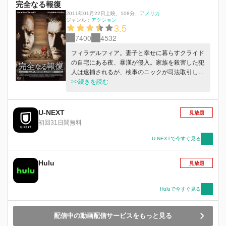
完全なる報復
2011年01月22日上映
、
108分
、
アメリカ
ジャンル：
アクション
3.5
7400
4532
フィラデルフィア。妻子と幸せに暮らすクライド
の自宅にある夜、暴漢が侵入。家族を殺害した犯
人は逮捕されるが、検事のニックが司法取引した
ため、極刑を免れる結果に。10年後、怒りに燃え
>>続きを読む
るクライドは犯人のみならず事件関係者に壮絶な
復讐を計画する…。
U-NEXT
見放題
初回31日間無料
U-NEXTで今すぐ見る
Hulu
見放題
Huluで今すぐ見る
配信中の動画配信サービスをもっと見る