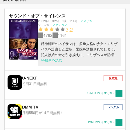
サウンド・オブ・サイレンス
2002年05月25日上映
、
114分
、
アメリカ
ジャンル：
アクション
3.2
4762
1161
精神科医のネイサンは、多重人格の少女・エリザ
ベスを診察した翌朝、愛娘を誘拐されてしまう。
犯人は娘の命と引き換えに、エリザベスが記憶し
ている“ある番号”を聞き出すよう要求。だが、心
>>続きを読む
を閉ざしたエリザベスは「絶対に教えない」と冷
たく突き放し…。
U-NEXT
見放題
初回31日間無料
U-NEXTで今すぐ見る
DMM TV
レンタル
月額550円が14日間無料！
DMM TVで今すぐ見る