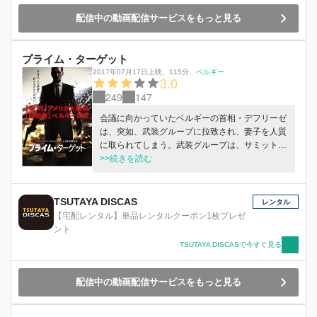
配信中の動画配信サービスをもっと見る
プライム・ターゲット
2017年07月17日上映
、
115分
、
ベルギー
3.0
249
147
会議に向かっていたベルギーの首相・デフリーゼ
は、突如、武装グループに拉致され、妻子を人質
に取られてしまう。武装グループは、サミット開
催中にアメリカ大統領を殺害するよう命じる。デ
>>続きを読む
フリーゼ首相は、米大統領が到着する空港へ向か
うが…。
TSUTAYA DISCAS
レンタル
【宅配レンタル】単品レンタルクーポン1枚プレゼ
ント
TSUTAYA DISCASで今すぐ見る
配信中の動画配信サービスをもっと見る