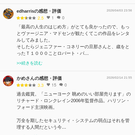
edharrisの感想・評価
2026/04/03 23:56
1
0
2.5
「最高の人生のはじめ方」がとても良かったので、もっ
とヴァージニア・マドセンが観たくてこの作品をレンタ
ルしてみました。
そしたらジェニファー・コネリーの旦那さんと、歳をと
ったＴ１０００ことロバート・パ…
>>続きを読む
かめさんの感想・評価
2026/02/14 21:55
15
0
3.3
過去鑑賞。「ニューヨーク 眺めのいい部屋売ります」の
リチャード・ロンクレイン2006年監督作品。ハリソン・
フォード主演映画。
万全を期したセキュリティ・システムの弱点はそれを管
理する人間だという今…