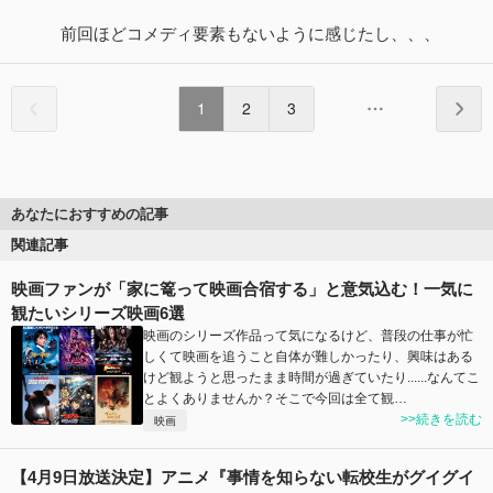
前回ほどコメディ要素もないように感じたし、、、
1
2
3
あなたにおすすめの記事
関連記事
映画ファンが「家に篭って映画合宿する」と意気込む！一気に
観たいシリーズ映画6選
映画のシリーズ作品って気になるけど、普段の仕事が忙
しくて映画を追うこと自体が難しかったり、興味はある
けど観ようと思ったまま時間が過ぎていたり......なんてこ
とよくありませんか？そこで今回は全て観…
>>続きを読む
映画
【4月9日放送決定】アニメ『事情を知らない転校生がグイグイ