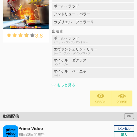
ポール・ラッド
アンドリュー・バラー
ガブリエル・フェラーリ
出演者
3.8
ポール・ラッド
スコット・ラング／アントマン
エヴァンジェリン・リリー
ホープ・ヴァン・ダイン／ワスプ
マイケル・ダグラス
ハンク・ピム
マイケル・ペーニャ
ルイス
もっと見る
96631
20858
動画配信
PR
Prime Video
レンタル
初回30日間無料
購入