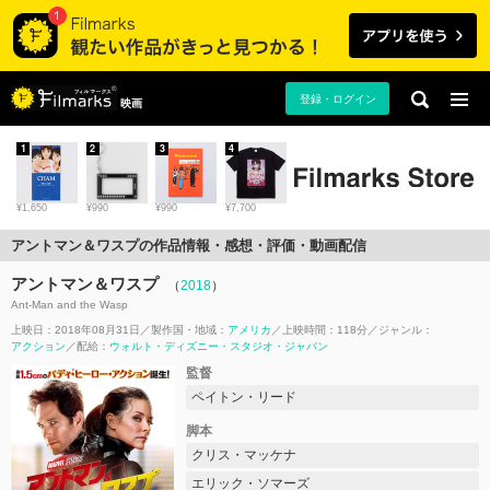
登録・ログイン
映画
1
2
3
4
¥1,650
¥990
¥990
¥7,700
アントマン＆ワスプの作品情報・感想・評価・動画配信
アントマン＆ワスプ
（
2018
）
Ant-Man and the Wasp
上映日：2018年08月31日
製作国・地域：
アメリカ
上映時間：118分
ジャンル：
アクション
配給：
ウォルト・ディズニー・スタジオ・ジャパン
監督
ペイトン・リード
脚本
クリス・マッケナ
エリック・ソマーズ