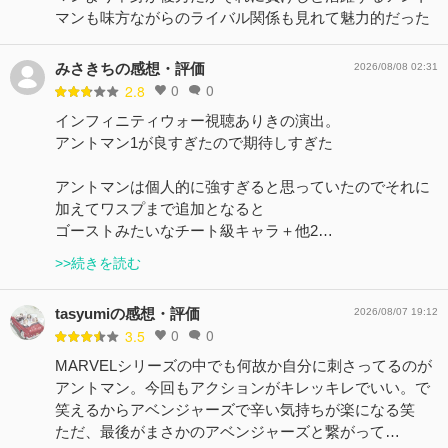
マンも味方ながらのライバル関係も見れて魅力的だった
みさきちの感想・評価
2026/08/08 02:31
0
0
2.8
インフィニティウォー視聴ありきの演出。
アントマン1が良すぎたので期待しすぎた
アントマンは個人的に強すぎると思っていたのでそれに
加えてワスプまで追加となると
ゴーストみたいなチート級キャラ＋他2…
>>続きを読む
tasyumiの感想・評価
2026/08/07 19:12
0
0
3.5
MARVELシリーズの中でも何故か自分に刺さってるのが
アントマン。今回もアクションがキレッキレでいい。で
笑えるからアベンジャーズで辛い気持ちが楽になる笑
ただ、最後がまさかのアベンジャーズと繋がって…