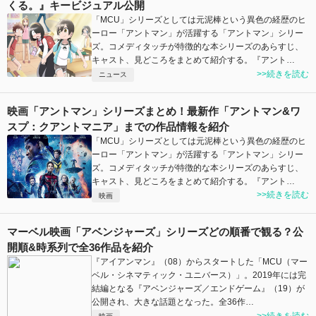
くる。』キービジュアル公開
「MCU」シリーズとしては元泥棒という異色の経歴のヒ
ーロー「アントマン」が活躍する「アントマン」シリー
ズ。コメディタッチが特徴的な本シリーズのあらすじ、
キャスト、見どころをまとめて紹介する。『アント…
>>続きを読む
ニュース
映画「アントマン」シリーズまとめ！最新作「アントマン&ワ
スプ：クアントマニア」までの作品情報を紹介
「MCU」シリーズとしては元泥棒という異色の経歴のヒ
ーロー「アントマン」が活躍する「アントマン」シリー
ズ。コメディタッチが特徴的な本シリーズのあらすじ、
キャスト、見どころをまとめて紹介する。『アント…
>>続きを読む
映画
マーベル映画「アベンジャーズ」シリーズどの順番で観る？公
開順&時系列で全36作品を紹介
『アイアンマン』（08）からスタートした「MCU（マー
ベル・シネマティック・ユニバース）」。2019年には完
結編となる『アベンジャーズ／エンドゲーム』（19）が
公開され、大きな話題となった。全36作…
>>続きを読む