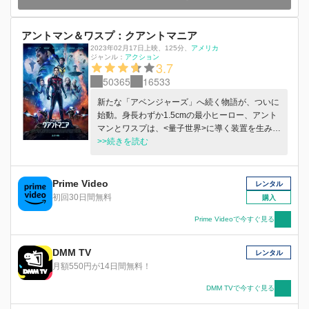
アントマン＆ワスプ：クアントマニア
2023年02月17日上映
、
125分
、
アメリカ
ジャンル：
アクション
3.7
50365
16533
新たな「アベンジャーズ」へ続く物語が、ついに
始動。身長わずか1.5cmの最小ヒーロー、アント
マンとワスプは、<量子世界>に導く装置を生み出
した娘キャシー達とともに、ミクロより小さな世
>>続きを読む
界へ引きずり込まれてしまう。そこで待ち受けて
いたのは、過去、現在、未来すべての時を操る能
力を持つ、マーベル史上最凶の敵、征服者カー
Prime Video
レンタル
ン。彼がこの世界から解き放たれたら、全人類に
初回30日間無料
購入
恐るべき危機が迫る 。アベンジャーズで最も普
通すぎる男アントマンが、マーベル史上最大の脅
Prime Videoで今すぐ見る
威に挑むアクション超大作。
DMM TV
レンタル
月額550円が14日間無料！
DMM TVで今すぐ見る