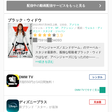
配信中の動画配信サービスをもっと見る
ブラック・ウィドウ
2021年07月08日上映
、
133分
、
アメリカ
ジャンル：
ドラマ
SF
アクション
／
配給：
ウォルト・ディ
ズニー・スタジオ・ジャパン
3.9
75916
34093
「アベンジャーズ／エンドゲーム」のマーベル・
スタジオ最新作。孤独な暗殺者ブラック・ウィド
ウはなぜ、アベンジャーズになったのか―― ブ
ラック・ウィドウの前に突如現れた“妹”エレー
>>続きを読む
ナ。姉妹は、自分たちを暗殺者に育てたスパイ組
織レッドルームの秘密を知ったことで命を狙われ
る。唯一の味方は、かつて組織が生み出した“偽
DMM TV
レンタル
りの家族”だけ。だが、この家族の再会によっ
月額550円が14日間無料！
て、レッドルームの恐るべき陰謀が動きだす！ブ
ラック・ウィドウの作られた過去との戦いが、世
DMM TVで今すぐ見る
界の命運を握る。
ディズニープラス
見放題
新ブランド「スター」が追加