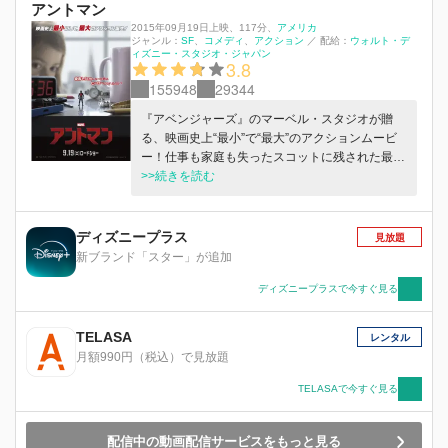
アントマン
2015年09月19日上映
、
117分
、
アメリカ
ジャンル：
SF
コメディ
アクション
／
配給：
ウォルト・デ
ィズニー・スタジオ・ジャパン
3.8
155948
29344
『アベンジャーズ』のマーベル・スタジオが贈
る、映画史上“最小”で“最大”のアクションムービ
ー！仕事も家庭も失ったスコットに残された最後
のチャンスは、身長わずか1.5cmになれる驚異
>>続きを読む
の“スーツ”を着用し、想像を絶する特殊能力を持
つ“アントマン”となることだった。最愛の娘のた
めに猛特訓を開始した彼は、本当のヒーローとな
ディズニープラス
見放題
り、人生のセカンド・チャンスをつかむことがで
新ブランド「スター」が追加
きるのか？そして、アントマンに託された決死の
ミッションとは…？
ディズニープラスで今すぐ見る
TELASA
レンタル
月額990円（税込）で見放題
TELASAで今すぐ見る
配信中の動画配信サービスをもっと見る