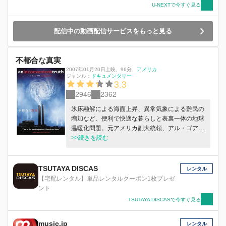
U-NEXTで今すぐ見る
配信中の動画配信サービスをもっと見る
不都合な真実
2007年01月20日上映
、
96分
、
アメリカ
ジャンル：
ドキュメンタリー
3.3
2946
2362
氷床融解による海面上昇、異常気象による難民の
増加など、便利で快適な暮らしと表裏一体の地球
温暖化問題。元アメリカ副大統領、アル・ゴアは
世界各地で精力的に講演を行い、環境問題の知ら
>>続きを読む
れざる真実を膨大なスライドと巧みな話術で聴衆
に訴えかけていく。
TSUTAYA DISCAS
レンタル
【宅配レンタル】単品レンタルクーポン1枚プレゼ
ント
TSUTAYA DISCASで今すぐ見る
music.jp
レンタル