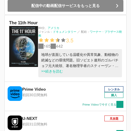
配信中の動画配信サービスをもっと見る
The 11th Hour
89分
、
アメリカ
ジャンル：
ドキュメンタリー
／
配給：
ワーナー・ブラザース映
画
3.5
165
442
地球が直面している温暖化や異常気象、動植物の
絶滅などの環境問題。旧ソビエト連邦のゴルバチ
ョフ元大統領、著名物理学者のスティーヴン・ホ
ーキング氏など、世界中の専門家たちが一刻の猶
>>続きを読む
予も許されないこれらの問題について事実を語
り、問題を提起する。
Prime Video
レンタル
初回30日間無料
購入
Prime Videoで今すぐ見る
U-NEXT
見放題
初回31日間無料