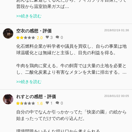
普段から温室効果ガスば…
>>続きを読む
空衣の感想・評価
2018/02/19 01:36
3
0
2.0
化石燃料企業が科学者や議員を買収し、自らの事業は地
球温暖化とは無縁だと主張し、目先の利益を得る。
牛肉を鶏肉に変える。牛の飼育では大量の土地を必要と
し、二酸化炭素より有害なメタンを大量に排出する。…
>>続きを読む
れすとの感想・評価
2018/01/22 00:05
1
0
1.6
自分の中でなんか引っかかってた「快楽の園」の絵から
始まったってだけでのめり込んだ。
環境問題をいろんな切り口から考えられる。