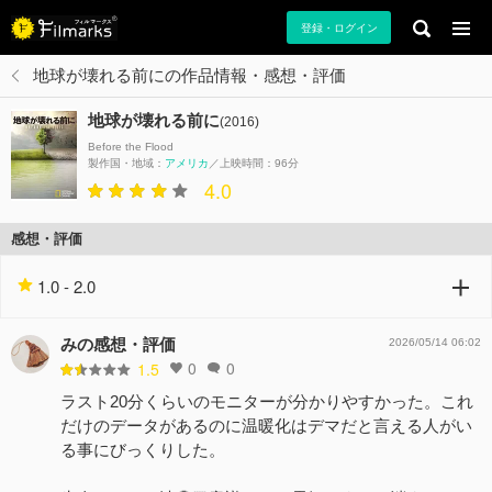
登録・ログイン
地球が壊れる前にの作品情報・感想・評価
地球が壊れる前に
(2016)
Before the Flood
製作国・地域：
アメリカ
上映時間：96分
4.0
感想・評価
1.0 - 2.0
みの感想・評価
2026/05/14 06:02
0
0
1.5
ラスト20分くらいのモニターが分かりやすかった。これ
だけのデータがあるのに温暖化はデマだと言える人がい
る事にびっくりした。