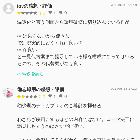
jgyの感想・評価
2021/04/18 22:10
1
0
1.0
温暖化と言う側面から環境破壊に切り込んでいる作品
○○は良くないから使うな！
では現実的にどうすれば良い？
○○が良い
と一見代替案まで提示している様な構成になってはいる
ものの、その代替案がなぜ良…
>>続きを読む
備忘録用の感想・評価
2018/08/18 17:13
1
0
2.0
幼少期のディカプリオのご尊顔を拝せる。
わざわざ映画にするほどの内容ではない。ローマ法王に
謁見しちゃうのはさすがに凄い。
あんなに豪遊してるんだから、ディカプリオ自身だって