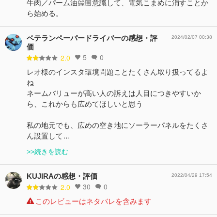
牛肉／パーム油🙅🏼‪意識して、電気こまめに消すことか
ら始める。
ベテランペーパードライバーの感想・評
2024/02/07 00:38
価
5
0
2.0
レオ様のインスタ環境問題ことたくさん取り扱ってるよ
ね
ネームバリューが高い人の訴えは人目につきやすいか
ら、これからも広めてほしいと思う
私の地元でも、広めの空き地にソーラーパネルをたくさ
ん設置して…
>>続きを読む
KUJIRAの感想・評価
2022/04/29 17:54
30
0
2.0
このレビューはネタバレを含みます