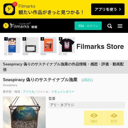
登録・ログイン
映画
1
2
3
4
¥1,650
¥990
¥990
¥7,700
Seaspiracy 偽りのサステイナブル漁業の作品情報・感想・評価・動画配
信
Seaspiracy 偽りのサステイナブル漁業
（
2021
）
Seaspiracy
製作国・地域：
アメリカ
ジャンル：
ドキュメンタリー
監督
アリ・タブリジ
983
873