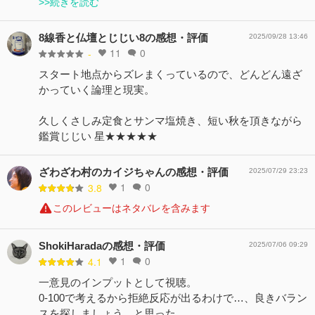
>>続きを読む
8線香と仏壇とじじい8の感想・評価
2025/09/28 13:46
11
0
-
スタート地点からズレまくっているので、どんどん遠ざ
かっていく論理と現実。
久しくさしみ定食とサンマ塩焼き、短い秋を頂きながら
鑑賞じじい 星★★★★★
ざわざわ村のカイジちゃんの感想・評価
2025/07/29 23:23
1
0
3.8
このレビューはネタバレを含みます
ShokiHaradaの感想・評価
2025/07/06 09:29
1
0
4.1
一意見のインプットとして視聴。
0-100で考えるから拒絶反応が出るわけで…、良きバラン
スを探しましょう、と思った。