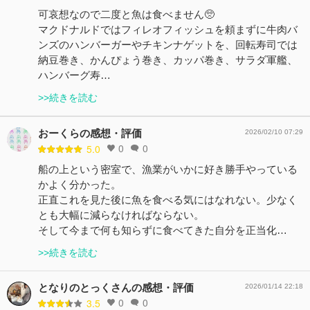
可哀想なので二度と魚は食べません🥺
マクドナルドではフィレオフィッシュを頼まずに牛肉バ
ンズのハンバーガーやチキンナゲットを、回転寿司では
納豆巻き、かんぴょう巻き、カッパ巻き、サラダ軍艦、
ハンバーグ寿…
>>続きを読む
おーくらの感想・評価
2026/02/10 07:29
0
0
5.0
船の上という密室で、漁業がいかに好き勝手やっている
かよく分かった。
正直これを見た後に魚を食べる気にはなれない。少なく
とも大幅に減らなければならない。
そして今まで何も知らずに食べてきた自分を正当化…
>>続きを読む
となりのとっくさんの感想・評価
2026/01/14 22:18
0
0
3.5