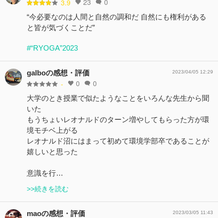
23
0
3.9
“今必要なのは人間と自然の調和だ 自然にも権利がある
と皆が気づくことだ”
#“RYOGA”2023
galboの感想・評価
2023/04/05 12:29
0
0
-
大学のとき授業で似たようなことをいろんな先生から聞
いた
もうちょいレオナルドのターン増やしてもらった方が環
境モチベ上がる
レオナルド沼にはまって初めて環境学部卒であることが
嬉しいと思った
意識を行…
>>続きを読む
maoの感想・評価
2023/03/05 11:43