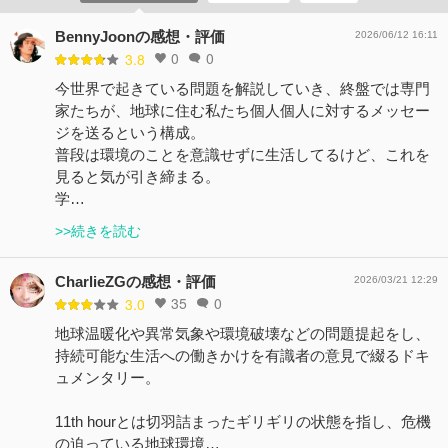
BennyJoonの感想・評価
2026/06/12 16:11
0
0
3.8
今世界で起きている問題を解説していき、終盤では専門
家たちが、地球に住む私たち個人個人に対するメッセー
ジを送るという構成。
普段は環境のことを意識せずに生活してるけど、これを
見ると気が引き締まる。
学…
>>続きを読む
CharlieZGの感想・評価
2026/03/21 12:29
35
0
3.0
地球温暖化や異常気象や環境破壊などの問題提起をし、
持続可能な生活への働きかけを有識者の意見で綴るドキ
ュメンタリー。
11th hourとは切羽詰まったギリギリの状態を指し、危機
の迫っている地球環境…