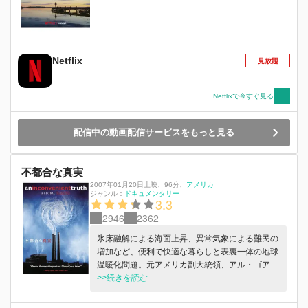
Netflix
見放題
Netflixで今すぐ見る
配信中の動画配信サービスをもっと見る
不都合な真実
2007年01月20日上映
、
96分
、
アメリカ
ジャンル：
ドキュメンタリー
3.3
2946
2362
氷床融解による海面上昇、異常気象による難民の
増加など、便利で快適な暮らしと表裏一体の地球
温暖化問題。元アメリカ副大統領、アル・ゴアは
世界各地で精力的に講演を行い、環境問題の知ら
>>続きを読む
れざる真実を膨大なスライドと巧みな話術で聴衆
に訴えかけていく。