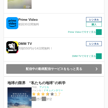
Prime Video
レンタル
初回30日間無料
購入
Prime Videoで今すぐ見る
DMM TV
レンタル
月額550円が14日間無料！
DMM TVで今すぐ見る
配信中の動画配信サービスをもっと見る
地球の限界 “私たちの地球”の科学
73分
、
アメリカ
ジャンル：
ドキュメンタリー
3.7
257
312