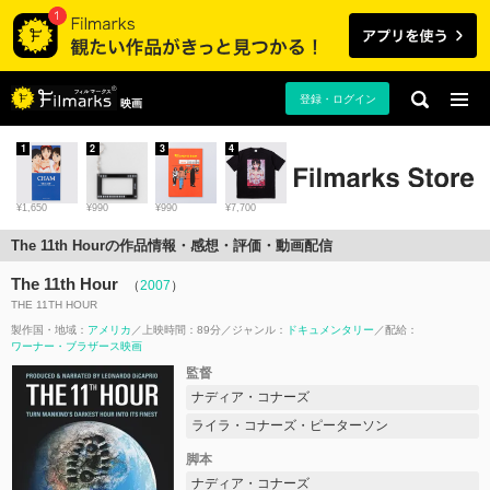
登録・ログイン
映画
1
2
3
4
¥1,650
¥990
¥990
¥7,700
The 11th Hourの作品情報・感想・評価・動画配信
The 11th Hour
（
2007
）
THE 11TH HOUR
製作国・地域：
アメリカ
上映時間：89分
ジャンル：
ドキュメンタリー
配給：
ワーナー・ブラザース映画
監督
ナディア・コナーズ
ライラ・コナーズ・ピーターソン
脚本
ナディア・コナーズ