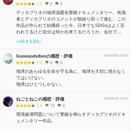
2
0
3.5
ディカプリオの地球温暖化警鐘ドキュメンタリー。有識
者とディカプリオのコメントが順繰り回って進む。この
作品が作られて結構経った今、日本でもSDGsはよく言
われてるけど自分は何か出来てるだろうか。会社で…
>>続きを読む
Gooooodvibesの感想・評価
2023/02/02 10:20
0
0
3.8
地球のあらゆる生命を守る為に、地球を大切に使わなく
てはいけない。
地球はひとつしかない。
ねごとねこの感想・評価
2023/01/21 15:07
13
0
3.8
環境破壊問題について警鐘を鳴らすディカプリオのドキ
ュメンタリー作品。