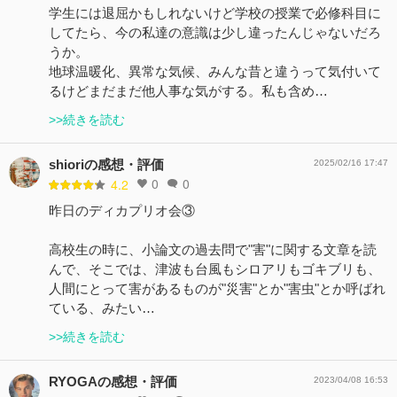
学生には退屈かもしれないけど学校の授業で必修科目に
してたら、今の私達の意識は少し違ったんじゃないだろ
うか。
地球温暖化、異常な気候、みんな昔と違うって気付いて
るけどまだまだ他人事な気がする。私も含め…
>>続きを読む
shioriの感想・評価
2025/02/16 17:47
0
0
4.2
昨日のディカプリオ会③
高校生の時に、小論文の過去問で"害"に関する文章を読
んで、そこでは、津波も台風もシロアリもゴキブリも、
人間にとって害があるものが"災害"とか"害虫"とか呼ばれ
ている、みたい…
>>続きを読む
RYOGAの感想・評価
2023/04/08 16:53