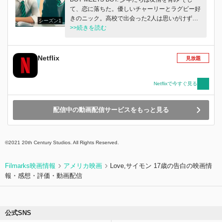
て、恋に落ちた。優しいチャーリーとラグビー好
きのニック。高校で出会った2人は思いがけず友
シーズン1
達となり、やがてお互いに恋心を抱くようになり
>>続きを読む
ます。チャーリー、ニック、そして2人を取り巻
く友人達が直面するのは、自己発見と受容を巡る
経験したことのない感性の旅。本当の自分を追い
Netflix
見放題
求めながら、お互いに支え合っていきます。
Netflixで今すぐ見る
配信中の動画配信サービスをもっと見る
©2021 20th Century Studios. All Rights Reserved.
Filmarks映画情報
アメリカ映画
Love,サイモン 17歳の告白の映画情
報・感想・評価・動画配信
公式SNS