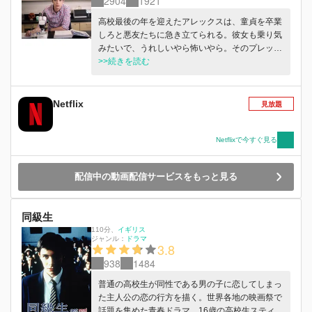
2904
1921
高校最後の年を迎えたアレックスは、童貞を卒業
しろと悪友たちに急き立てられる。彼女も乗り気
みたいで、うれしいやら怖いやら。そのプレッシ
ャーたるや半端ない!
>>続きを読む
Netflix
見放題
Netflixで今すぐ見る
配信中の動画配信サービスをもっと見る
同級生
110分
、
イギリス
ジャンル：
ドラマ
3.8
938
1484
普通の高校生が同性である男の子に恋してしまっ
た主人公の恋の行方を描く。世界各地の映画祭で
話題を集めた青春ドラマ。16歳の高校生スティー