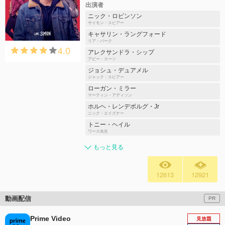
出演者
ニック・ロビンソン
サイモン・スピアー
キャサリン・ラングフォード
リア・バーク
4.0
アレクサンドラ・シップ
アビー・スーソ
ジョシュ・デュアメル
ジャック・スピアー
ローガン・ミラー
マーティン・アディソン
ホルヘ・レンデボルグ・Jr
ニック・エイズナー
トニー・ヘイル
ワース先生
もっと見る
12613
12921
動画配信
PR
Prime Video
見放題