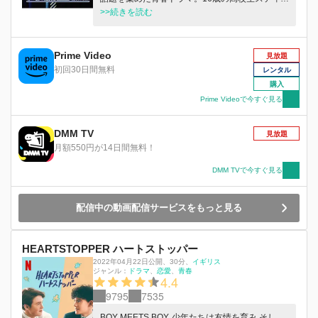
ヴンが、ある日恋をした。相手はなんと男の子で
>>続きを読む
学校一の人気者ジョン。もちろんガールフレンド
もちゃんといる。最初は単なる片思いだったが、
次第にジョンもスティーヴンの素直さに惹かれて
Prime Video
見放題
いく……。 (C) 1998 GRAPHITE (GET REAL)
初回30日間無料
レンタル
LTD. and DISTANT HORIZON LTD. All RIGHTS
購入
RESERVED.
Prime Videoで今すぐ見る
DMM TV
見放題
月額550円が14日間無料！
DMM TVで今すぐ見る
配信中の動画配信サービスをもっと見る
HEARTSTOPPER ハートストッパー
2022年04月22日公開
、
30分
、
イギリス
ジャンル：
ドラマ
恋愛
青春
4.4
9795
7535
BOY MEETS BOY. 少年たちは友情を育み そし