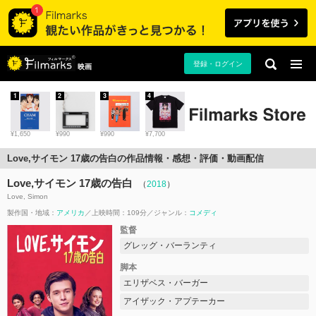
登録・ログイン
映画
1
2
3
4
¥1,650
¥990
¥990
¥7,700
Love,サイモン 17歳の告白の作品情報・感想・評価・動画配信
Love,サイモン 17歳の告白
（
2018
）
Love, Simon
製作国・地域：
アメリカ
上映時間：109分
ジャンル：
コメディ
監督
グレッグ・バーランティ
脚本
エリザベス・バーガー
アイザック・アプテーカー