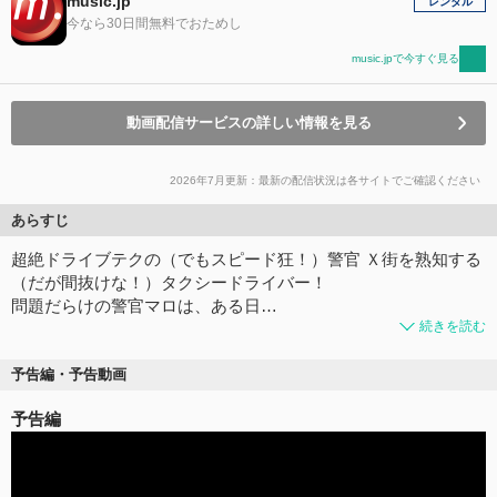
music.jp
レンタル
今なら30日間無料でおためし
music.jpで今すぐ見る
動画配信サービスの詳しい情報を見る
2026年7月更新：最新の配信状況は各サイトでご確認ください
あらすじ
超絶ドライブテクの（でもスピード狂！）警官 Ｘ街を熟知する
（だが間抜けな！）タクシードライバー！
問題だらけの警官マロは、ある日…
続きを読む
予告編・予告動画
予告編