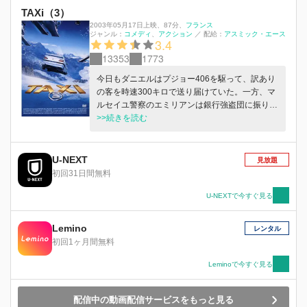
TAXi（3）
2003年05月17日上映
、
87分
、
フランス
ジャンル：
コメディ
アクション
／
配給：
アスミック・エース
3.4
13353
1773
今日もダニエルはプジョー406を駆って、訳あり
の客を時速300キロで送り届けていた。一方、マ
ルセイユ警察のエミリアンは銀行強盗団に振り回
されて頭を痛めていた。そんな2人が久々に再会
>>続きを読む
を果たした矢先、敵を発見してアジトを突き止め
るが…。
U-NEXT
見放題
初回31日間無料
U-NEXTで今すぐ見る
Lemino
レンタル
初回1ヶ月間無料
Leminoで今すぐ見る
配信中の動画配信サービスをもっと見る