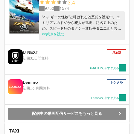
3.4
9750
1574
“ベルギーの怪物”と呼ばれる凶悪犯を護送中、エ
ミリアンのドジから犯人が逃走。汚名返上のた
め、スピード狂のタクシー運転手ダニエルと共に
モナコへと追跡を開始するが、凶悪犯のアジトで
>>続きを読む
は、エミリアンの妻ベトラが潜入捜査中だっ
た…。
U-NEXT
見放題
初回31日間無料
U-NEXTで今すぐ見る
Lemino
レンタル
初回1ヶ月間無料
Leminoで今すぐ見る
配信中の動画配信サービスをもっと見る
TAXi