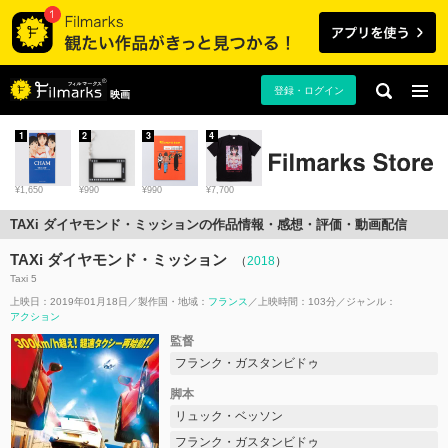
登録・ログイン
映画
1
2
3
4
¥1,650
¥990
¥990
¥7,700
TAXi ダイヤモンド・ミッションの作品情報・感想・評価・動画配信
TAXi ダイヤモンド・ミッション
（
2018
）
Taxi 5
上映日：2019年01月18日
製作国・地域：
フランス
上映時間：103分
ジャンル：
アクション
監督
フランク・ガスタンビドゥ
脚本
リュック・ベッソン
フランク・ガスタンビドゥ