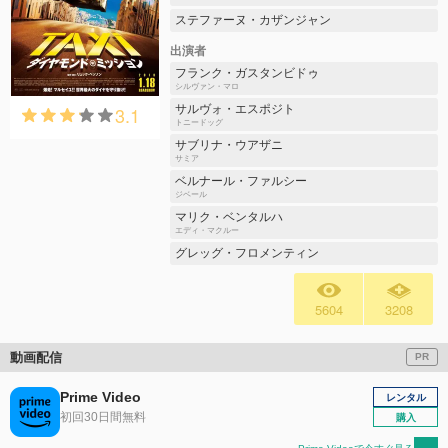
ステファーヌ・カザンジャン
出演者
フランク・ガスタンビドゥ
シルヴァン・マロ
3.1
サルヴォ・エスポジト
トニードッグ
サブリナ・ウアザニ
サミア
ベルナール・ファルシー
ジベール
マリク・ベンタルハ
エディ・マクルー
グレッグ・フロメンティン
5604
3208
動画配信
PR
Prime Video
レンタル
初回30日間無料
購入