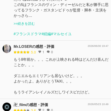
この5はフランスのヴィン・ディーゼルだと私が勝手に思
ってるフランク・ガスタンビドゥが監督・脚本・主演を
かっさら…
>>続きを読む
#フランスドラマ
#続編
#マルセイユ
Mr.LOSERの感想・評価
2026/06/30 19:47
1
0
5.0
もう8年前か。。。これが上映される時はどんだけ喜んだ
ことか。。。
ダニエルもエミリアンも居ないけど。。。
よかったよ。ありがとうTAXI。。。
もうライアンレイノルズだしワイスピだけど。
卍_filmの感想・評価
2026/05/23 10:49
2
0
3.6