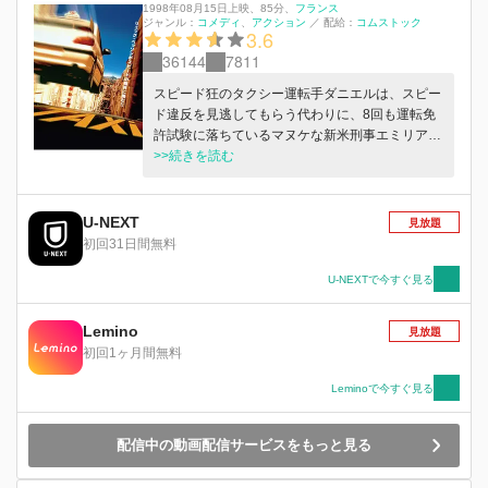
1998年08月15日上映
、
85分
、
フランス
ジャンル：
コメディ
アクション
／
配給：
コムストック
3.6
36144
7811
スピード狂のタクシー運転手ダニエルは、スピー
ド違反を見逃してもらう代わりに、8回も運転免
許試験に落ちているマヌケな新米刑事エミリアン
と、ベンツに乗って銀行襲撃を繰り返しているド
>>続きを読む
イツ人強盗団”メルセデス”を壊滅させる手助けを
することに。2人はチューンナップされたプジョ
ー406に乗り込んで、時速250kmの猛スピードで
U-NEXT
見放題
派手なカーチェイスを繰り広げる。マルセイユを
初回31日間無料
駆け抜ける彼らは遂に一味を追いつめる
が・・・。
U-NEXTで今すぐ見る
Lemino
見放題
初回1ヶ月間無料
Leminoで今すぐ見る
配信中の動画配信サービスをもっと見る