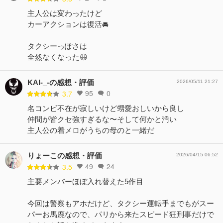
主人公は変わったけど
カーアクションは復活🚘️
タクシーっぽさは
全然なくなった😃
KAI-_-の感想・評価
2026/05/11 21:27
95
0
3.7
名コンビ不在が寂しいけど甥愛おしいから良し
仲間が皆クセ強すぎるな〜そして何かと汚い
主人公の着メロがうちの母のと一緒だ
りょーこの感想・評価
2026/04/15 06:52
49
24
3.5
主要メンバーほぼ入れ替えた5作目
今回は警察もアホだけど、タクシー運転手までもがスー
パーお馬鹿なので、パリから来たスピード狂刑事だけで