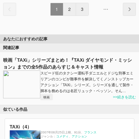
1
2
3
あなたにおすすめの記事
関連記事
映画「TAXi」シリーズまとめ！『TAXi ダイヤモンド・ミッシ
ョン』までの全5作品のあらすじ＆キャスト情報
スピード狂のタクシー運転手ダニエルとドジな刑事エミ
リアンのコンビが難事件を解決してくノンストップカー
アクション「TAXi」シリーズ。シリーズを通して製作・
脚本を務めるのは名匠リュック・ベッソン。そん…
>>続きを読む
映画
似ている作品
TAXi（4）
2007年08月25日上映
、
91分
、
フランス
ジャンル：
コメディ
アクション