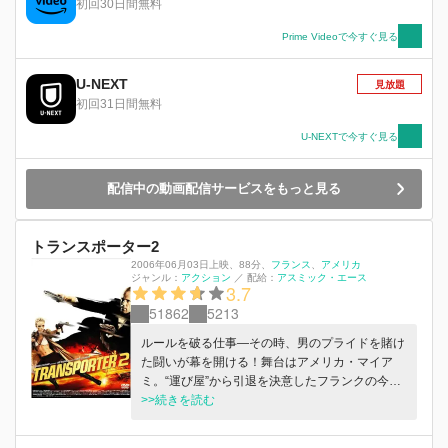
初回30日間無料
謀とは？次第に心を通わせていく二人の運命
は？！
Prime Videoで今すぐ見る
U-NEXT
見放題
初回31日間無料
U-NEXTで今すぐ見る
配信中の動画配信サービスをもっと見る
トランスポーター2
2006年06月03日上映
、
88分
、
フランス
アメリカ
ジャンル：
アクション
／
配給：
アスミック・エース
3.7
51862
5213
ルールを破る仕事―その時、男のプライドを賭け
た闘いが幕を開ける！舞台はアメリカ・マイア
ミ。“運び屋”から引退を決意したフランクの今度
の依頼品は、たった6歳の少年ジャック。“運転
>>続きを読む
手”という仕事で上流階級の一人息子の送り迎え
を引き受ける。そんな矢先、突如女殺し屋が現わ