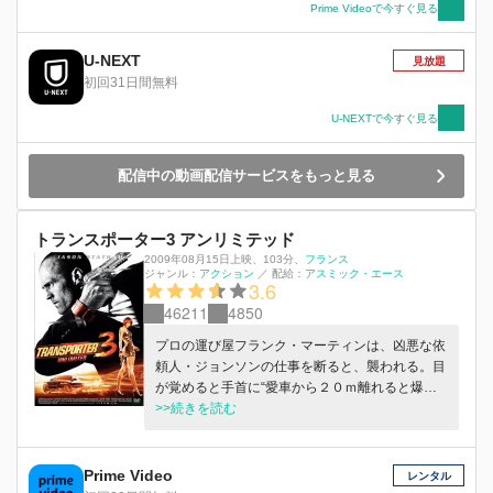
る！
Prime Videoで今すぐ見る
U-NEXT
見放題
初回31日間無料
U-NEXTで今すぐ見る
配信中の動画配信サービスをもっと見る
トランスポーター3 アンリミテッド
2009年08月15日上映
、
103分
、
フランス
ジャンル：
アクション
／
配給：
アスミック・エース
3.6
46211
4850
プロの運び屋フランク・マーティンは、凶悪な依
頼人・ジョンソンの仕事を断ると、襲われる。目
が覚めると手首に“愛車から２０ｍ離れると爆
死”という罠が仕掛けられ、強引に“赤い代物”を運
>>続きを読む
ばされる。愛車には、同じ罠を仕掛けられた謎の
美女の姿が。謎の組織の追跡をかわしながら、二
人はマルセイユ、ミュンヘン、ブタペスト、そし
Prime Video
レンタル
てオデッサへ。この依頼に隠された世界規模の陰