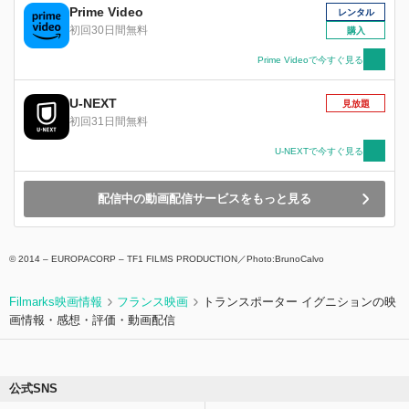
れ、ジャックが誘拐される。引きさかれる間際
Prime Video
レンタル
に、フランクが少年と交わした固い約束「必ず君
初回30日間無料
購入
を守る。守れない約束はしない」。そして決死の
覚悟で敵のアジトヘ乗り込んだフランクは、ジャ
Prime Videoで今すぐ見る
ックの救出に成功するが、敵の本当の狙いは身代
金などではなかった！【24時間以内に死に至る殺
U-NEXT
見放題
人ウィルスの存在】【大統領暗殺計画】、次々と
初回31日間無料
浮かび上がる驚愕の事実。誘拐犯の真の目的と
は！？そしてフランクは少年の命を救うことがで
U-NEXTで今すぐ見る
きるのか？
配信中の動画配信サービスをもっと見る
© 2014 – EUROPACORP – TF1 FILMS PRODUCTION／Photo:BrunoCalvo
Filmarks映画情報
フランス映画
トランスポーター イグニションの映
画情報・感想・評価・動画配信
公式SNS