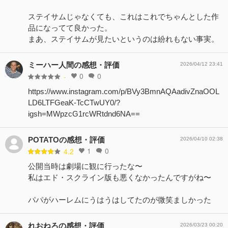
ステイサムじゃなくても、これはこれでちゃんとした作
品になってて良かった。
まあ、ステイサムが見たいというのは紛れもない事実。
ミーハー人間の感想・評価
2026/04/12 23:41
0
0
-
https://www.instagram.com/p/BVy3BmnAQAadivZnaOOL
LD6LTFGeaK-TcCTwUY0/?
igsh=MWpzcG1rcWRtdnd6NA==
POTATOの感想・評価
2026/04/10 02:38
1
0
4.2
公開当時は劇場に観に行ったな〜
私はエド・スクライン版も悪くなかったんですがね〜
パパがハーレムにうはうはしてたのが微笑ましかった
れおねろの感想・評価
2026/03/23 00:20