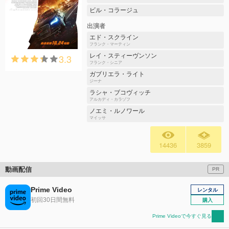
ビル・コラージュ
出演者
エド・スクライン
フランク・マーティン
3.3
レイ・スティーヴンソン
フランク・シニア
ガブリエラ・ライト
ジーナ
ラシャ・ブコヴィッチ
アルカディ・カラゾフ
ノエミ・ルノワール
マイッサ
14436
3859
動画配信
PR
Prime Video
レンタル
初回30日間無料
購入
Prime Videoで今すぐ見る