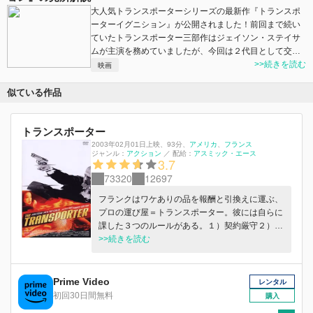
大人気トランスポーターシリーズの最新作『トランスポ
ーターイグニション』が公開されました！前回まで続い
ていたトランスポーター三部作はジェイソン・ステイサ
ムが主演を務めていましたが、今回は２代目として交…
>>続きを読む
映画
似ている作品
トランスポーター
2003年02月01日上映
、
93分
、
アメリカ
フランス
ジャンル：
アクション
／
配給：
アスミック・エース
3.7
73320
12697
フランクはワケありの品を報酬と引換えに運ぶ、
プロの運び屋＝トランスポーター。彼には自らに
課した３つのルールがある。１）契約厳守２）名
前は聞かない３）依頼品を開けない。ルールを１
>>続きを読む
つでも破れば、＜死＞。ところが、あるデリバリ
ーの途中、彼は依頼品を開けてしまう。そこで目
にしたのは、ひとりの美しい女だった―。全編で
Prime Video
レンタル
繰り広げられる壮絶なカー･チェイスと銃撃戦！
初回30日間無料
購入
スリルとアクションがフル･スロットルで加速す