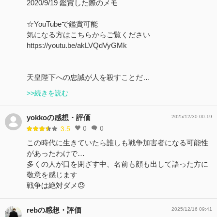
2020/9/19 鑑賞した際のメモ
☆YouTubeで鑑賞可能
気になる方はこちらからご覧ください
https://youtu.be/akLVQdVyGMk
天皇陛下への忠誠が人を殺すことだ…
>>続きを読む
yokkoの感想・評価
2025/12/30 00:19
0
0
3.5
この時代に生きていたら誰しも戦争加害者になる可能性
があったわけで…
多くの人が口を閉ざす中、名前も顔も出して語った方に
敬意を感じます
戦争は絶対ダメ😓
rebの感想・評価
2025/12/16 09:41