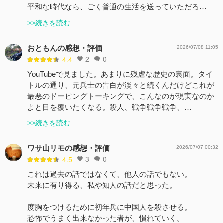
平和な時代なら、ごく普通の生活を送っていただろ…
>>続きを読む
おともんの感想・評価
2026/07/08 11:05
2
0
4.4
YouTubeで見ました。あまりに残虐な歴史の裏面。タイ
トルの通り、元兵士の告白が淡々と続くんだけどこれが
最悪のドーピングトーキングで、こんなのが現実なのか
よと目を覆いたくなる。殺人、戦争戦争戦争、…
>>続きを読む
ワサ山リモの感想・評価
2026/07/07 00:32
3
0
4.5
これは過去の話ではなくて、他人の話でもない。
未来に有り得る、私や知人の話だと思った。
度胸をつけるために初年兵に中国人を殺させる。
恐怖でうまく出来なかった者が、慣れていく。