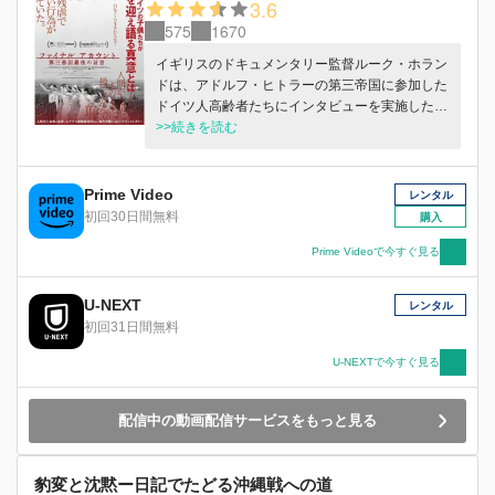
3.6
575
1670
イギリスのドキュメンタリー監督ルーク・ホラン
ドは、アドルフ・ヒトラーの第三帝国に参加した
ドイツ人高齢者たちにインタビューを実施した。
ホロコーストを直接目撃した、生存する最後の世
>>続きを読む
代である彼らは、ナチス政権下に幼少期を過ご
し、そのイデオロギーを神話とするナチスの精神
を植え付けられて育った。戦後長い間沈黙を守っ
Prime Video
レンタル
てきた彼らが語ったのは、ナチスへの加担や、受
初回30日間無料
購入
容してしまったことを悔いる言葉だけでなく、
「手は下していない」という自己弁護や、「虐殺
Prime Videoで今すぐ見る
を知らなかった」という言い逃れ、果てはヒトラ
ーを支持するという赤裸々な本音まで、驚くべき
U-NEXT
レンタル
証言の数々だった。監督は証言者たちに問いかけ
初回31日間無料
る。戦争における“責任”とは、“罪”とは何なのか
を。
U-NEXTで今すぐ見る
配信中の動画配信サービスをもっと見る
豹変と沈黙ー日記でたどる沖縄戦への道