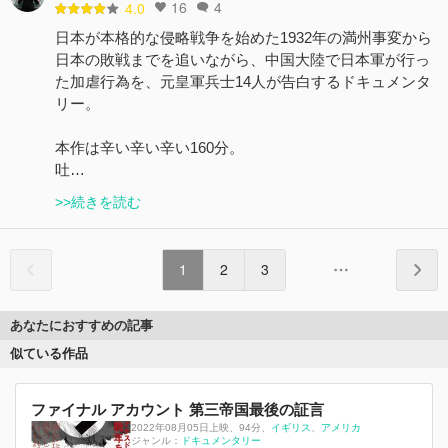
16
4
4.0
日本が本格的な侵略戦争を始めた1932年の満州事変から
日本の敗戦までを追いながら、中国大陸で日本軍が行っ
た加虐行為を、元皇軍兵士14人が告白するドキュメンタ
リー。
本作は辛い辛い辛い160分。
吐…
>>続きを読む
1
2
3
あなたにおすすめの記事
似ている作品
ファイナル アカウント 第三帝国最後の証言
2022年08月05日上映
、
94分
、
イギリス
アメリカ
ジャンル：
ドキュメンタリー