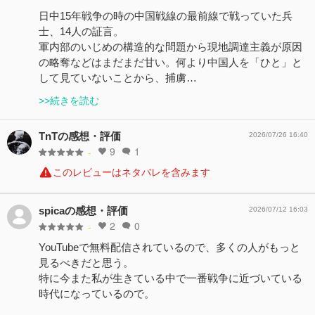
日中15年戦争の時の中国戦線の最前線で戦っていた兵
士、14人の証言。
軍内部のいじめの構造的な問題から現地調達主義が原因
の略奪などはまだまだ甘い。何より中国人を「ひと」と
して見ていないことから、捕虜…
>>続きを読む
TnTの感想・評価
2026/07/26 16:40
9
1
-
このレビューはネタバレを含みます
spicaの感想・評価
2026/07/12 16:03
2
0
-
YouTubeで無料配信されているので、多くの人がもっと
見るべきだと思う。
特に今また私が生きている中で一番戦争に近づいている
時代になっているので。