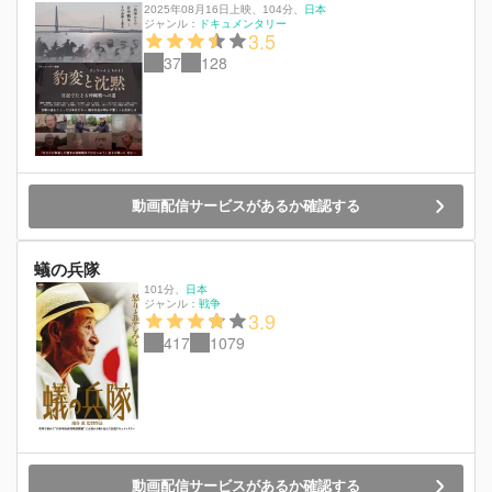
2025年08月16日上映
、
104分
、
日本
ジャンル：
ドキュメンタリー
3.5
37
128
動画配信サービスがあるか確認する
蟻の兵隊
101分
、
日本
ジャンル：
戦争
3.9
417
1079
動画配信サービスがあるか確認する