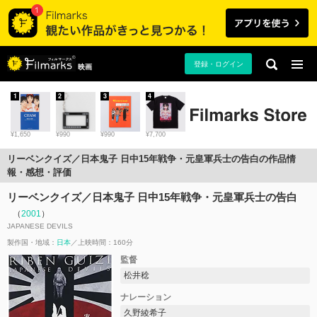
登録・ログイン
映画
1
2
3
4
¥1,650
¥990
¥990
¥7,700
リーベンクイズ／日本鬼子 日中15年戦争・元皇軍兵士の告白の作品情
報・感想・評価
リーベンクイズ／日本鬼子 日中15年戦争・元皇軍兵士の告白
（
2001
）
JAPANESE DEVILS
製作国・地域：
日本
上映時間：160分
監督
松井稔
ナレーション
久野綾希子