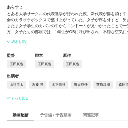
あらすじ
とある大学サークルの代表選挙が行われた夜。新代表が姿を消す中
会のカラオケボックスで盛り上がっていた。女子が席を外すと、男た
またま女子学生のカバンの中からコンドームが見つかったことで一
方、女子たちの部屋では、1年生がOBに呼び出され、不穏な空気
続きを読む
監督
脚本
原作
玉田真也
玉田真也
玉田真也
出演者
山科圭太
近藤 強
木下崇祥
野田慈伸
前原瑞樹
森岡
もっと見る
動画配信
予告編 / 予告動画
関連記事