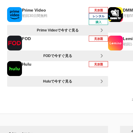
Prime Video
DMM
見放題
初回30日間無料
月額5
レンタル
購入
Prime Videoで今すぐ見る
FOD
Lemi
見放題
初回
FODで今すぐ見る
Hulu
見放題
Huluで今すぐ見る