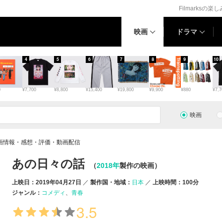
Filmarksの楽
映画
ドラマ
4
5
6
7
8
9
10
0
¥7,700
¥8,800
¥15,400
¥19,800
¥9,900
¥880
¥7,7
映画
画情報・感想・評価・動画配信
あの日々の話
（
2018年
製作の映画）
上映日：2019年04月27日
製作国・地域：
日本
上映時間：100分
ジャンル：
コメディ
青春
3.5