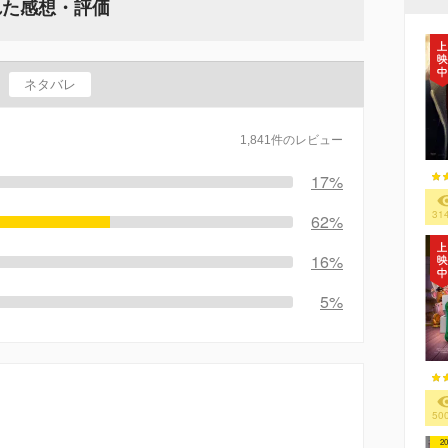
れた感想・評価
ネタバレ
1,841件のレビュー
17%
31
62%
16%
5%
50
20