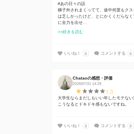
#あの日々の話
梯子外されまくってて、途中何度もクス
は乏しかったけど、とにかくくだらなく
に全力を出せ…
>>続きを読む
0
0
いいね！
コメントする
Chataoの感想・評価
2026/07/31 14:29
1.3
大学生ならまだしもいい年したモテない
こうなるとドキドキ感もないですね。
3
0
いいね！
コメントする