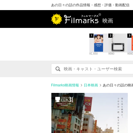
あの日々の話の作品情報・感想・評価・動画配信
映画
1
2
3
¥1,650
¥990
¥99
Filmarks映画情報
日本映画
あの日々の話の映