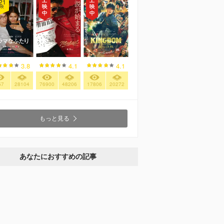
21
映
3.8
4.1
4.1
57
28104
76900
48206
17806
20272
もっと見る
あなたにおすすめの記事