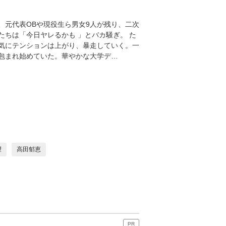
、元代表OBや現役生ら男女9人が残り、二次
ちは「今日ヤレるかも 」とバカ騒ぎ。 た
気にテンションは上がり、暴走していく。一
に包まれ始めていた。華やかな大学デ…
望
高田郁恵
PR