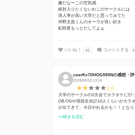
嫌だなーこの空気感
絶対入りたくないわこのサークルには
浪人率が高い大学だと思ってみてた
仲野太賀くんのオーラが良い好き
虹郎君もっとだしてよぉ
43
0
いいね！
コメントする
userKx7DHOG59SNの感想・
2026/06/10 13:24
2.0
大学のサークルの2次会でカラオケに行
OB.OGや現役生合計10人くらいがカ
が出てきて、今日やれるかも！！となり
>>続きを読む