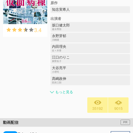
原作
知念実希人
出演者
坂口健太郎
3.4
速水秀悟
永野芽郁
川崎瞳
内田理央
佐々木香
江口のりこ
東野良子
大谷亮平
小堺司
髙嶋政伸
田所三郎
もっと見る
35192
9015
動画配信
PR