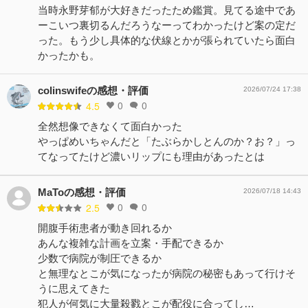
当時永野芽郁が大好きだったため鑑賞。見てる途中であ
ーこいつ裏切るんだろうなーってわかったけど案の定だ
った。もう少し具体的な伏線とかが張られていたら面白
かったかも。
colinswifeの感想・評価
2026/07/24 17:38
0
0
4.5
全然想像できなくて面白かった
やっぱめいちゃんだと「たぶらかしとんのか？お？」っ
てなってたけど濃いリップにも理由があったとは
MaToの感想・評価
2026/07/18 14:43
0
0
2.5
開腹手術患者が動き回れるか
あんな複雑な計画を立案・手配できるか
少数で病院が制圧できるか
と無理なとこが気になったが病院の秘密もあって行けそ
うに思えてきた
犯人が何気に大量殺戮とこが配役に合ってし…