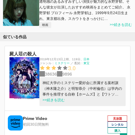
透明感のあるみずみずしい演技が魅力的な永野芽郁。そ
んな彼女が出演したおすすめ映画をまとめてご紹介。 永
野芽郁 プロフィール 永野芽郁は、1999年9月24日生ま
れ、東京都出身。スカウトをきっかけに…
>>続きを読む
映画
似ている作品
屍人荘の殺人
2019年12月13日上映
、
119分
、
日本
ジャンル：
ミステリー
／
配給：
東宝
3.0
38636
9896
神紅大学のミステリー愛好会に所属する葉村譲
（神木隆之介）と明智恭介（中村倫也）は学内の
事件を推理する自称【ホームズ】と【ワトソ
ン】。しかし葉村はミステリー小説オタクなのに
>>続きを読む
全く推理が当たらない万年助手。事件の匂いを嗅
ぎつけては首を突っ込む会長の明智に振り回され
る日々を送っていた。そんなある日、2人の前に
Prime Video
見放題
剣崎比留子（浜辺美波）という謎の美人女子大生
初回30日間無料
レンタル
探偵が現れ、ロックフェス研究会の合宿への参加
購入
を持ちかける。部員宛てに謎の脅迫状が届いたこ