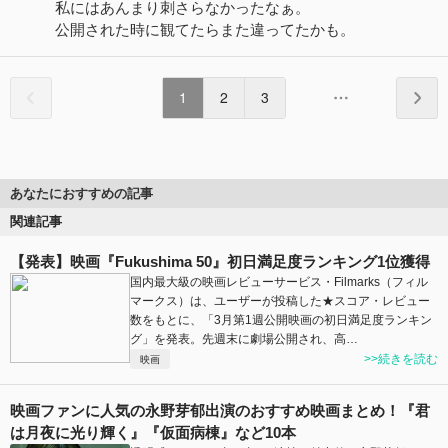
私にはあんまり刺さらなかったなぁ。
公開された時に観てたらまた違ってたかも。
1
2
3
あなたにおすすめの記事
関連記事
【発表】映画『Fukushima 50』初日満足度ランキング1位獲得
国内最大級の映画レビューサービス・Filmarks（フィル
マークス）は、ユーザーが投稿した★スコア・レビュー
数をもとに、「3月第1週公開映画の初日満足度ランキン
グ」を発表。先週末に劇場公開され、高…
>>続きを読む
映画
映画ファンに人気の永野芽郁出演のおすすめ映画まとめ！『君
は月夜に光り輝く』『仮面病棟』など10本