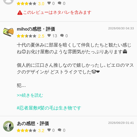
0
0
3.0
このレビューはネタバレを含みます
mihoの感想・評価
2026/06/30 04:33
13
0
2.5
十代の夏休みに部屋を暗くして仲良したちと観たい感じ
ね😊お化け屋敷のような雰囲気がたっぷりあります👻
個人的に江口さん推しなので嬉しかったし､ピエロのマス
クのデザインが どストライクでした🤡❤
犯…
>>続きを読む
#忍者屋敷
#髪の毛は生き物です
あの感想・評価
2026/06/29 01:41
0
0
3.2