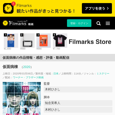
登録・ログイン
映画
1
2
3
4
¥1,650
¥990
¥990
¥7,700
仮面病棟の作品情報・感想・評価・動画配信
仮面病棟
（
2020
）
上映日：2020年03月06日
製作国・地域：
日本
上映時間：114分
ジャンル：
ミステリー
配給：
ワーナー・ブラザース映画
監督
木村ひさし
脚本
知念実希人
木村ひさし