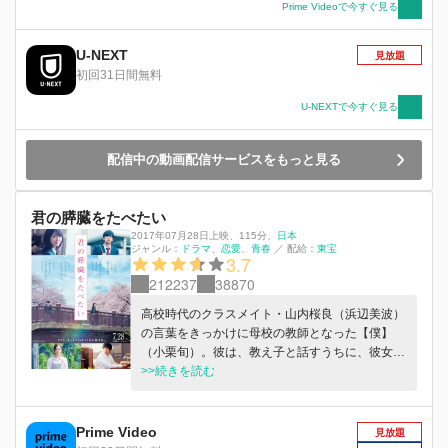
Prime Videoで今すぐ見る
と、去年の参加者の中に行方知れずの女子部員が
いることを伝え、葉村と明智の興味をひく。３人
U-NEXT
が向かった先は山奥に佇むペンション【紫湛
見放題
荘】。そこに次々と現れるクセモノだらけの宿泊
初回31日間無料
者。しかし葉村たちは想像を絶する異常事態に巻
U-NEXTで今すぐ見る
き込まれ、立て篭りを余儀なくされる。一夜が明
け、ひとりの惨殺死体が発見される。それは死因
もトリックも全てが前代未聞の連続殺人の幕開け
配信中の動画配信サービスをもっと見る
だった——
君の膵臓をたべたい
2017年07月28日上映
、
115分
、
日本
ジャンル：
ドラマ
恋愛
青春
／
配給：
東宝
3.7
212237
38870
高校時代のクラスメイト・山内桜良（浜辺美波）
の言葉をきっかけに母校の教師となった【僕】
（小栗旬）。彼は、教え子と話すうちに、彼女と
過ごした数ヶ月を思い出していく――。膵臓の病
>>続きを読む
を患う彼女が書いていた「共病文庫」（＝闘病日
記）を偶然見つけたことから、【僕】（北村匠
海）と桜良は次第に一緒に過ごすことに。だが、
Prime Video
見放題
眩いまでに懸命に生きる彼女の日々はやがて、終