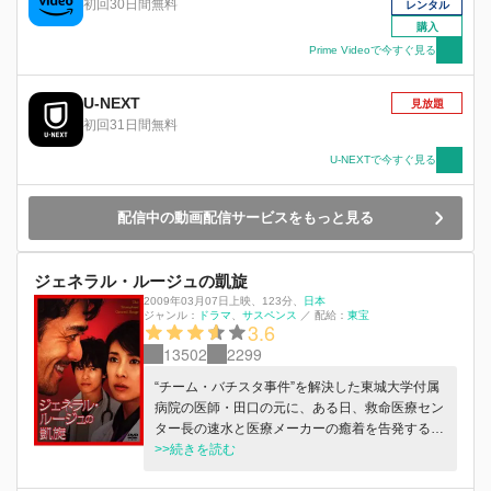
初回30日間無料
レンタル
わりを告げる。 桜良の死から12年。結婚を目前
購入
に控えた彼女の親友・恭子（北川景子）もまた、
Prime Videoで今すぐ見る
【僕】と同様に、桜良と過ごした日々を思い出し
ていた――。そして、ある事をきっかけに、桜良
U-NEXT
が12年の時を超えて伝えたかった本当の想いを知
見放題
る2人――。
初回31日間無料
U-NEXTで今すぐ見る
配信中の動画配信サービスをもっと見る
ジェネラル・ルージュの凱旋
2009年03月07日上映
、
123分
、
日本
ジャンル：
ドラマ
サスペンス
／
配給：
東宝
3.6
13502
2299
“チーム・バチスタ事件”を解決した東城大学付属
病院の医師・田口の元に、ある日、救命医療セン
ター長の速水と医療メーカーの癒着を告発する文
書が届く。その矢先、その医療メーカーの支店長
>>続きを読む
が自殺。田口は厚労省の白鳥と共に、再び疑惑の
究明に乗り出す。