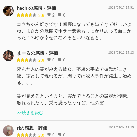
hachiの感想・評価
2023/04/17 14:51
2
0
3.6
コウちゃん好きです！幽霊になっても出てきて欲しいよ
ね、まさかの展開でホラー要素もしっかりあって面白か
った！みゆが幸せになれるといいなぁと。
まーるの感想・評価
2023/03/12 14:23
0
0
2.8
死んだ人の霊がみえる彼女。不慮の事故で彼氏が亡き
後、霊として現れるが、周りでは殺人事件が発生し始め
る、、、
霊が見えるというより、霊ができることの設定が曖昧。
触れられたり、乗っ憑ったりなど、他の霊…
>>続きを読む
riの感想・評価
2023/02/24 12:35
0
0
2.8