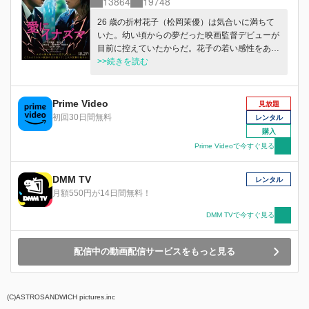
13864
19748
26 歳の折村花⼦（松岡茉優）は気合いに満ちて
いた。幼い頃からの夢だった映画監督デビューが
⽬前に控えていたからだ。花⼦の若い感性をあか
らさまに⾺⿅にし、業界の常識を押しつけてくる
>>続きを読む
年上の助監督には困りものだが、空気は全く読め
ないがやたら魅⼒的な舘正夫（窪⽥正孝）と運命
的な出会いを果たし、ようやく⼈⽣が輝き出した
Prime Video
見放題
⽮先…。卑劣で無責任なプロデューサーに騙さ
初回30日間無料
レンタル
れ、花⼦は全てを失ってしまう。ギャラも貰え
購入
ず、⼤切な企画も奪われた。失意のどん底に突き
Prime Videoで今すぐ見る
落とされた花⼦を励ますように正夫が問いかけ
る。「夢をあきらめるんですか」「そんなワケな
DMM TV
いでしょ。負けませんよ、私は」静かに怒りを滾
レンタル
らせ闘うこと誓った花⼦が頼ったのは、10 年以
月額550円が14日間無料！
上⾳信不通だった“どうしようもない⽗（佐藤浩
DMM TVで今すぐ見る
市）と兄たち（池松壮亮・若葉⻯也）”だった。
正夫と家族を巻き込んだ花⼦の思いもよらない反
撃が始まる！
配信中の動画配信サービスをもっと見る
(C)ASTROSANDWICH pictures.inc