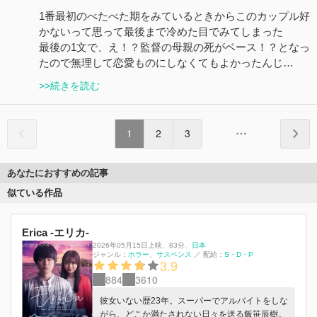
1番最初のべたべた期をみているときからこのカップル好
かないって思って最後まで冷めた目でみてしまった
最後の1文で、え！？監督の母親の死がベース！？となっ
たので無理して恋愛ものにしなくてもよかったんじ…
>>続きを読む
1
2
3
あなたにおすすめの記事
似ている作品
Erica -エリカ-
2026年05月15日上映
、
83分
、
日本
ジャンル：
ホラー
サスペンス
／
配給：
S・D・P
3.9
884
3610
彼女いない歴23年。スーパーでアルバイトをしな
がら、どこか満たされない日々を送る飯笹辰樹。