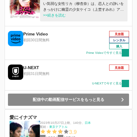
い気弱な女性リカ（柳杏奈）は、恋人との諍いを
きっかけに幽霊の少女ケイコ（上埜すみれ）アカ
リ（神門実里）、ヨシエ（洪潤梨）に取り憑か
>>続きを読む
れ、自分たちを殺した犯人たちに復讐し成仏する
のを手伝って欲しい、と頼まれる。しかしその為
には、リカ自身が生死の境を彷徨う状況に陥らな
Prime Video
見放題
ければならない、と言う。危険極まりない依頼を
初回30日間無料
レンタル
受けてしまった心優しいリカと幽霊少女たちは、
購入
まずケイコの殺害犯（なべやかん）への復讐を成
Prime Videoで今すぐ見る
功させる。だが何故か、ケイコは成仏出来ない。
訝しがる彼女たちの元に現れた地縛霊ナオミ（中
U-NEXT
村朝佳）。ナオミは、真の犯人たちは他にいる、
見放題
と告げ、私の指導の元、「幽霊復讐部隊」として
初回31日間無料
戦いなさいと命じる。こうして、リカと幽霊少女
U-NEXTで今すぐ見る
たちの更なる壮絶な戦いが幕を開ける・・・！！
配信中の動画配信サービスをもっと見る
愛にイナズマ
2023年10月27日上映
、
140分
、
日本
配給：
東京テアトル
3.9