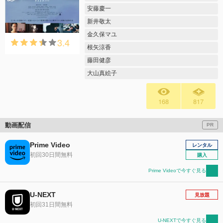
安藤慶一
新井敬太
金久保マユ
3.4
根矢涼香
藤田健彦
大山真絵子
168
817
動画配信
PR
Prime Video
レンタル
初回30日間無料
購入
Prime Videoで今すぐ見る
U-NEXT
見放題
初回31日間無料
U-NEXTで今すぐ見る