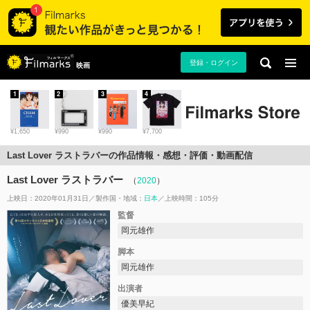
登録・ログイン
映画
1
2
3
4
¥1,650
¥990
¥990
¥7,700
Last Lover ラストラバーの作品情報・感想・評価・動画配信
Last Lover ラストラバー
（
2020
）
上映日：2020年01月31日
製作国・地域：
日本
上映時間：105分
監督
岡元雄作
脚本
岡元雄作
出演者
優美早紀