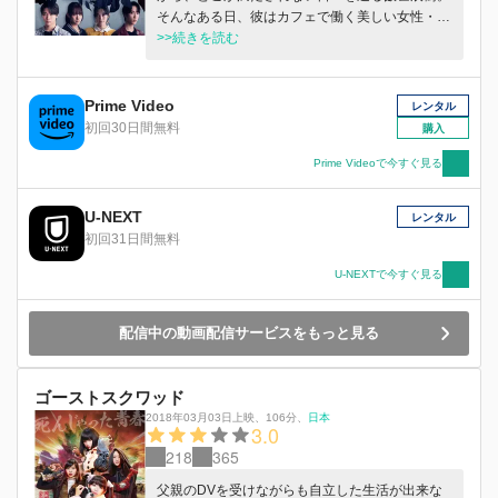
そんなある日、彼はカフェで働く美しい女性・溝
川エリカと出会う。一目で心を奪われた辰樹は、
>>続きを読む
足しげく店に通ううちに、少しずつ彼女と言葉を
交わすようになっていく。 やがて距離を縮めて
いく二人。しかしエリカは、同棲中の恋人・黒石
Prime Video
レンタル
亮からの暴力に苦しんでいた。 彼女の抱える孤
初回30日間無料
購入
独と痛みに触れた辰樹は、いつしか「自分が彼女
を守りたい」と強く願うようになる。 ある夜、
Prime Videoで今すぐ見る
エリカの自宅を訪れた辰樹は、家の中から聞こえ
る悲鳴に導かれるように扉を開ける。 その夜を
U-NEXT
レンタル
境に、二人の関係は大きく変わり、辰樹の人生も
初回31日間無料
また静かに形を変えていく。 やがて恋人とな
り、同棲生活を始める二人。辰樹にとって、それ
U-NEXTで今すぐ見る
は生まれて初めて手にした幸福だった。 愛する
人のためなら、どんなことでも受け入れられる
配信中の動画配信サービスをもっと見る
――そう信じていた。 しかしその頃から、辰樹
の周囲で不可解な出来事が起こり始める。少しず
つ歪んでいく日常。拭いきれない違和感。 そし
ゴーストスクワッド
て、エリカの微笑みの奥に、ふと垣間見える“何
か”。 その愛は、救いなのか――。 愛してしまっ
2018年03月03日上映
、
106分
、
日本
3.0
た瞬間、もう逃げることはできない。
218
365
父親のDVを受けながらも自立した生活が出来な