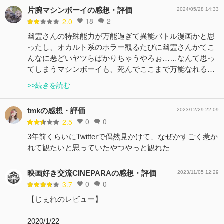
片腕マシンボーイの感想・評価
2024/05/28 14:33
18
2
2.0
幽霊さんの特殊能力が万能過ぎて異能バトル漫画かと思
ったし、オカルト系のホラー観るたびに幽霊さんかてこ
んなに悪どいヤツらばかりちゃうやろぉ……なんて思っ
てしまうマシンボーイも、死んでここまで万能なれる…
>>続きを読む
tmkの感想・評価
2023/12/29 22:09
0
0
2.5
3年前くらいにTwitterで偶然見かけて、なぜかすごく惹か
れて観たいと思っていたやつやっと観れた
映画好き交流CINEPARAの感想・評価
2023/11/05 12:29
0
0
3.7
【じぇれのレビュー】
2020/1/22