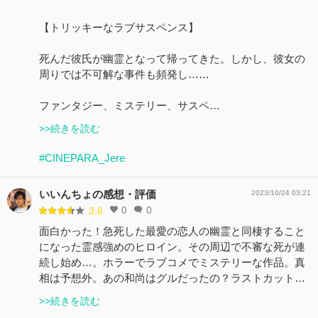
【トリッキーなラブサスペンス】
死んだ彼氏が幽霊となって帰ってきた。しかし、彼女の
周りでは不可解な事件も頻発し……
ファンタジー、ミステリー、サスペ…
>>続きを読む
#CINEPARA_Jere
いいんちょの感想・評価
2023/10/24 03:21
0
0
3.6
面白かった！急死した最愛の恋人の幽霊と同棲すること
になった霊感強めのヒロイン。その周辺で不審な死が連
続し始め…。ホラーでラブコメでミステリーな作品。真
相は予想外。あの和尚はグルだったの？ラストカット…
>>続きを読む